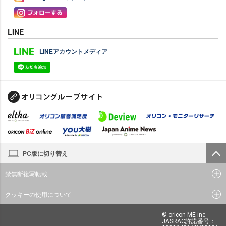
LINE
LINEアカウントメディア
PC版に切り替え
禁無断複写転載
クッキーの使用について
© oricon ME inc.
JASRAC許諾番号：