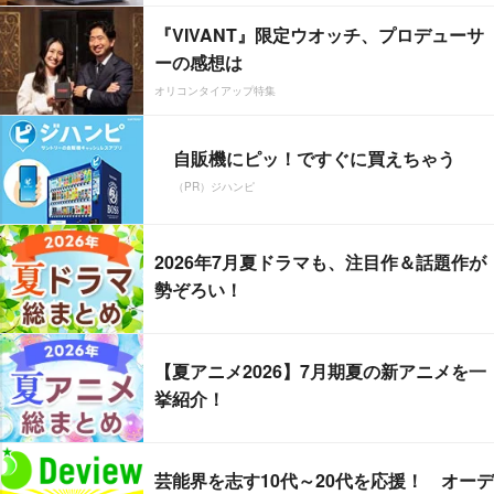
『VIVANT』限定ウオッチ、プロデューサ
ーの感想は
オリコンタイアップ特集
自販機にピッ！ですぐに買えちゃう
（PR）ジハンピ
2026年7月夏ドラマも、注目作＆話題作が
勢ぞろい！
【夏アニメ2026】7月期夏の新アニメを一
挙紹介！
芸能界を志す10代～20代を応援！ オーデ