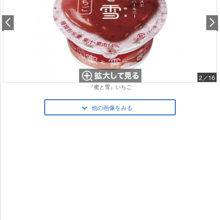
2／16
『蜜と雪』いちご
他の画像をみる