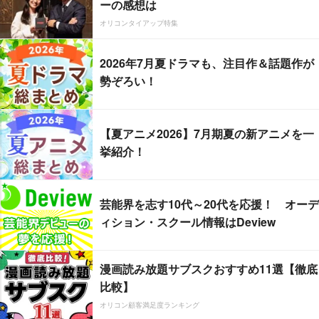
ーの感想は
オリコンタイアップ特集
2026年7月夏ドラマも、注目作＆話題作が
勢ぞろい！
【夏アニメ2026】7月期夏の新アニメを一
挙紹介！
芸能界を志す10代～20代を応援！ オーデ
ィション・スクール情報はDeview
漫画読み放題サブスクおすすめ11選【徹底
比較】
オリコン顧客満足度ランキング