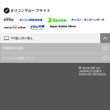
PC版に切り替え
禁無断複写転載
クッキーの使用について
© oricon ME inc.
JASRAC許諾番号：
9009642140Y38026