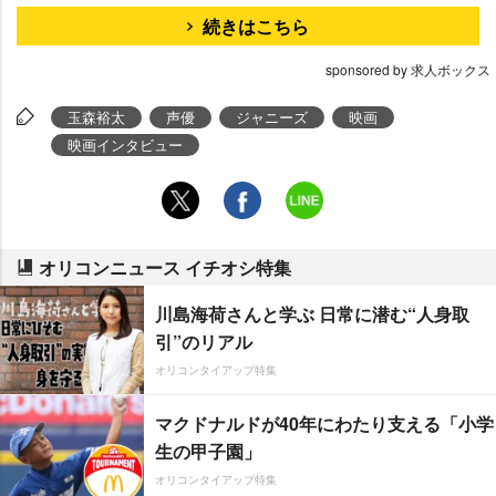
続きはこちら
sponsored by 求人ボックス
玉森裕太
声優
ジャニーズ
映画
映画インタビュー
オリコンニュース イチオシ特集
川島海荷さんと学ぶ 日常に潜む“人身取
引”のリアル
オリコンタイアップ特集
マクドナルドが40年にわたり支える「小学
生の甲子園」
オリコンタイアップ特集