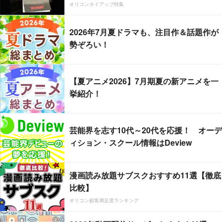
オリコンタイアップ特集
2026年7月夏ドラマも、注目作＆話題作が
勢ぞろい！
【夏アニメ2026】7月期夏の新アニメを一
挙紹介！
芸能界を志す10代～20代を応援！ オーデ
ィション・スクール情報はDeview
漫画読み放題サブスクおすすめ11選【徹底
比較】
オリコン顧客満足度ランキング