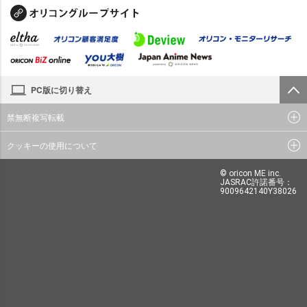
PC版に切り替え
禁無断複写転載
クッキーの使用について
© oricon ME inc.
JASRAC許諾番号：
9009642140Y38026