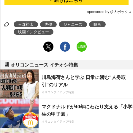
sponsored by 求人ボックス
玉森裕太
声優
ジャニーズ
映画
映画インタビュー
オリコンニュース イチオシ特集
川島海荷さんと学ぶ 日常に潜む“人身取
引”のリアル
オリコンタイアップ特集
マクドナルドが40年にわたり支える「小学
生の甲子園」
オリコンタイアップ特集