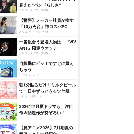
見えた”バンドらしさ”
オリコンタイアップ特集
【驚愕】メーカー社員が推す
「10万円台」神コスパPC
オリコンタイアップ特集
一番似合う登場人物は…『VIV
ANT』限定ウオッチ
オリコンタイアップ特集
自販機にピッ！ですぐに買え
ちゃう
（PR）ジハンピ
朝1分貼るだけ！ミルクピール
で一日中ずっとうるツヤ肌
（PR）サボリーノ
2026年7月夏ドラマも、注目
作＆話題作が勢ぞろい！
【夏アニメ2026】7月期夏の