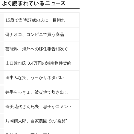
15歳で当時27歳の夫に一目惚れ
研ナオコ、コンビニで買う商品
芸能界、海外への移住報告相次ぐ
山口達也氏 3.4万円の湘南物件契約
田中みな実、うっかりネタバレ
井手らっきょ、被災地で炊き出し
寿美花代さん死去 息子がコメント
片岡鶴太郎、自家農園での“発見”