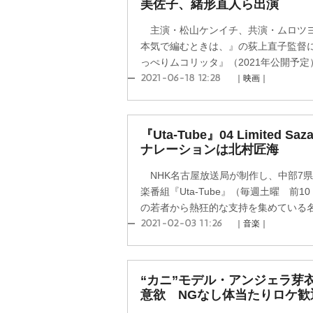
美佐子、緒形直人ら出演
主演・松山ケンイチ、共演・ムロツヨ
本気で編むときは、』の荻上直子監督
っぺりムコリッタ』（2021年公開予定）
2021-06-18 12:28
｜映画｜
『Uta-Tube』04 Limited
ナレーションは北村匠海
NHK名古屋放送局が制作し、中部7県
楽番組『Uta-Tube』（毎週土曜 前1
の若者から熱狂的な支持を集めている名古
2021-02-03 11:26
｜音楽｜
“カニ”モデル・アンジェラ芽
意欲 NGなし体当たりロケ歓