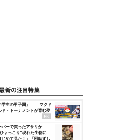
小学生の甲子園」 ――マクド
ルド・トーナメントが育む夢
ーパーで買ったアサリか
“ひょっこり”現れた生物に
はじめて見た！」「回転ずし