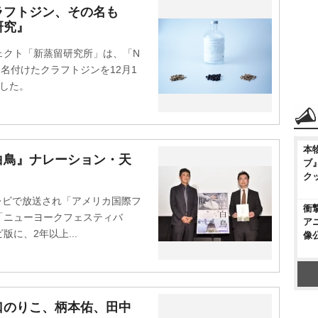
ラフトジン、その名も
研究』
クト「新蒸留研究所」は、「N
と名付けたクラフトジンを12月1
した。
本
白鳥』ナレーション・天
ブ
ク
レビで放送され「アメリカ国際フ
衝
「ニューヨークフェスティバ
ア
に、2年以上...
像
口のりこ、柄本佑、田中