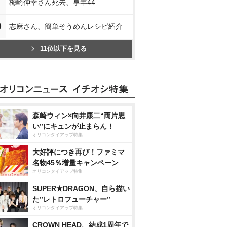
梅崎伸幸さん死去、享年44
0
志麻さん、簡単そうめんレシピ紹介
11位以下を見る
森崎ウィン×向井康二“両片思
い”にキュンが止まらん！
オリコンタイアップ特集
大好評につき再び！ファミマ
名物45％増量キャンペーン
オリコンタイアップ特集
SUPER★DRAGON、自ら描い
た”レトロフューチャー”
オリコンタイアップ特集
CROWN HEAD、結成1周年で