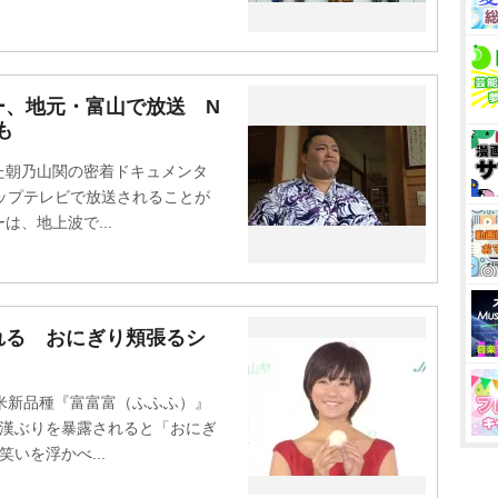
ー、地元・富山で放送 N
も
朝乃山関の密着ドキュメンタ
ップテレビで放送されることが
、地上波で...
れる おにぎり頬張るシ
」
米新品種『富富富（ふふふ）』
食漢ぶりを暴露されると「おにぎ
いを浮かべ...