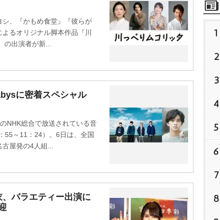
シ、『かもめ食堂』『彼らが
1
によるオリジナル脚本作品『川
の出演者が新...
2
3
 Sazabysに密着スペシャル
4
のNHK総合で放送されている音
5
0：55～11：24）。6日は、全国
屋発の4人組...
6
7
衣、バラエティー出演に
8
迎