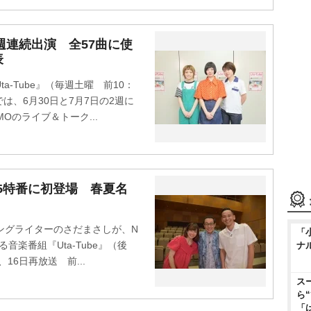
』2週連続出演 全57曲に使
表
-Tube』（毎週土曜 前10：
では、6月30日と7月7日の2週に
Oのライブ＆トーク...
・15特番に初登場 春夏名
ングライターのさだまさしが、N
「
音楽番組『Uta-Tube』（後
ナ
16日再放送 前...
ス
ら
「