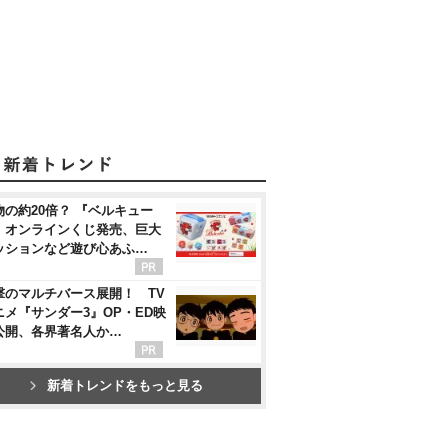
物の約20倍？ 『ベルキュー
』オンラインくじ発売、巨大
ッションなど遊び心あふ…
撃のマルチバース展開！ TV
ニメ『サンダー3』OP・ED映
公開、各界著名人か…
新着トレンドをもっと見る