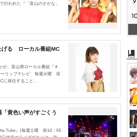
9
で行われた『「富山のさかな」
1
上げる ローカル番組MC
かが、富山県ローカル番組『＃
チューリップテレビ 毎週火曜 深
Cに就任すること...
e』初登場「黄色い声がすごくう
-Tube』(毎週土曜 前10：55