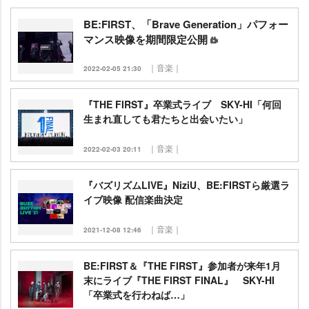
BE:FIRST、「Brave Generation」パフォー
マンス映像を期間限定公開
｜音楽｜
2022-02-05 21:30
『THE FIRST』卒業式ライブ SKY-HI「何回
生まれ直しても君たちと出会いたい」
｜音楽｜
2022-02-03 20:11
『バズリズムLIVE』NiziU、BE:FIRSTら厳選ラ
イブ映像 配信楽曲決定
｜音楽｜
2021-12-08 12:46
BE:FIRST＆『THE FIRST』参加者が来年1月
末にライブ『THE FIRST FINAL』 SKY-HI
「卒業式を行わねば…」