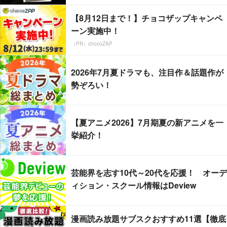
【8月12日まで！】チョコザップキャンペ
ーン実施中！
（PR）chocoZAP
2026年7月夏ドラマも、注目作＆話題作が
勢ぞろい！
【夏アニメ2026】7月期夏の新アニメを一
挙紹介！
芸能界を志す10代～20代を応援！ オーデ
ィション・スクール情報はDeview
漫画読み放題サブスクおすすめ11選【徹底