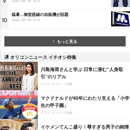
9
2026-08-09 18:01
猛暑…御堂筋線の自販機が話題
10
2026-08-09 14:31
もっと見る
オリコンニュース イチオシ特集
川島海荷さんと学ぶ 日常に潜む“人身取
引”のリアル
オリコンタイアップ特集
マクドナルドが40年にわたり支える「小学
生の甲子園」
オリコンタイアップ特集
イケメンてんこ盛り！尊すぎる男子の純情