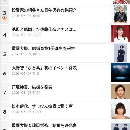
投資家の桐谷さん長年保有の株紹介
3
2026-08-09 18:41
池田と結婚した佐藤佳奈アナとは…
4
2026-08-07 20:08
重岡大毅、結婚＆第1子誕生を報告
5
2026-08-09 18:00
大野智「さと島」初のイベント発表
6
2026-08-09 13:15
戸塚純貴、結婚を発表
7
2026-08-08 17:54
松本伊代、すっぴん披露に驚く声
8
2026-08-09 11:30
重岡大毅＆濵田崇裕、結婚をW発表