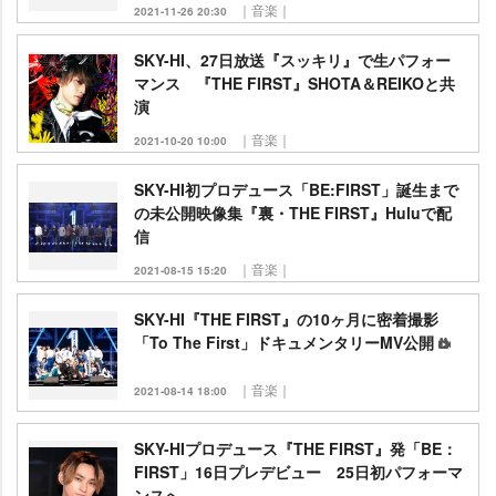
｜音楽｜
2021-11-26 20:30
SKY-HI、27日放送『スッキリ』で生パフォー
マンス 『THE FIRST』SHOTA＆REIKOと共
演
｜音楽｜
2021-10-20 10:00
SKY-HI初プロデュース「BE:FIRST」誕生まで
の未公開映像集『裏・THE FIRST』Huluで配
信
｜音楽｜
2021-08-15 15:20
SKY-HI『THE FIRST』の10ヶ月に密着撮影
「To The First」ドキュメンタリーMV公開
｜音楽｜
2021-08-14 18:00
SKY-HIプロデュース『THE FIRST』発「BE：
FIRST」16日プレデビュー 25日初パフォーマ
ンスへ