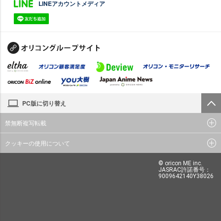
LINEアカウントメディア
PC版に切り替え
禁無断複写転載
クッキーの使用について
© oricon ME inc.
JASRAC許諾番号：
9009642140Y38026