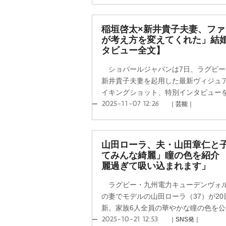
稲垣啓太×新井貴子夫妻、フ
が考え方を変えてくれた」結
タビュー全文】
ショパールジャパンは7日、ラグビー
新井貴子夫妻を起用した最新ヴィジュ
イキングショット、特別インタビューを「ELL
2025-11-07 12:26
｜芸能｜
山田ローラ、夫・山田章仁と
てみんな綺麗」瞳の色を紹介
麗過ぎて吸い込まれます」
ラグビー・九州電力キューデンヴォル
の妻でモデルの山田ローラ（37）が2
新。家族6人全員の華やかな瞳の色を
2025-10-21 12:53
｜SNS発｜