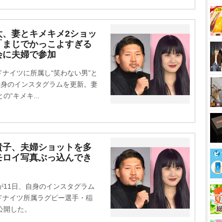
太、妻とキメキメ2ショッ
「まじでかっこよすぎる
に夫婦で参加
ナイツに所属し“笑わない男”と
自身のインスタグラムを更新。妻
“キメキ...
貴子、夫婦ショットを多
モロイ写真ぶっ込んでき
11日、自身のインスタグラム
ドナイツ所属ラグビー選手・稲
公開した。