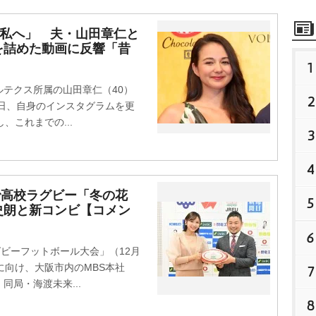
の私へ」 夫・山田章仁と
を詰めた動画に反響「昔
1
テクス所属の山田章仁（40）
2
6日、自身のインスタグラムを更
、これまでの...
3
4
で高校ラグビー「冬の花
5
史朗と新コンビ【コメン
6
ビーフットボール大会」（12月
に向け、大阪市内のMBS本社
7
局・海渡未来...
8