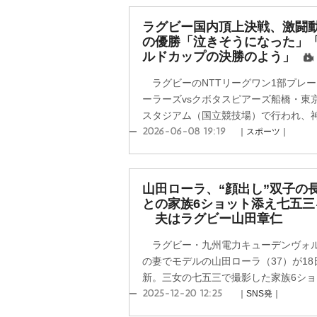
ラグビー国内頂上決戦、激闘
の優勝「泣きそうになった」
ルドカップの決勝のよう」
ラグビーのNTTリーグワン1部プレ
ーラーズvsクボタスピアーズ船橋・東京
スタジアム（国立競技場）で行われ、神戸
2026-06-08 19:19
｜スポーツ｜
山田ローラ、“顔出し”双子の
との家族6ショット添え七五
夫はラグビー山田章仁
ラグビー・九州電力キューデンヴォル
の妻でモデルの山田ローラ（37）が1
新。三女の七五三で撮影した家族6ショッ
2025-12-20 12:25
｜SNS発｜