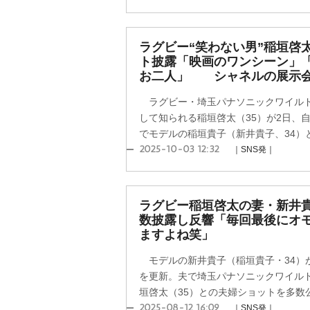
ラグビー“笑わない男”稲垣啓
ト披露「映画のワンシーン」
お二人」 シャネルの展示会
ラグビー・埼玉パナソニックワイルド
して知られる稲垣啓太（35）が2日、
でモデルの稲垣貴子（新井貴子、34）との
2025-10-03 12:32
｜SNS発｜
ラグビー稲垣啓太の妻・新井
数披露し反響「毎回最後にオ
ますよね笑」
モデルの新井貴子（稲垣貴子・34）が
を更新。夫で埼玉パナソニックワイル
垣啓太（35）との夫婦ショットを多数
2025-08-12 16:09
｜SNS発｜