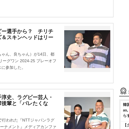
ビー選手から？ チリチ
ズ＆スキンヘッドはリー
ゃん、良ちゃん）が14日、都
グワン 2024-25 プレーオフ
スに参加した。
手淳史、ラグビー芸人・
輩後輩と「バレたくな
韓国
as
ら
行われた『NTTジャパンラグ
【
オフトーナメント』メディアカンファ