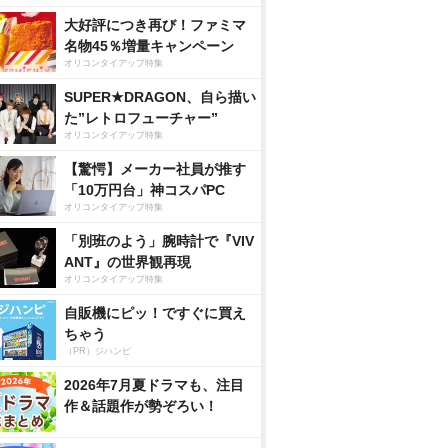
大好評につき再び！ファミマ
名物45％増量キャンペーン
オリコンタイアップ特集
SUPER★DRAGON、自ら描い
た”レトロフューチャー”
オリコンタイアップ特集
【驚愕】メーカー社員が推す
「10万円台」神コスパPC
オリコンタイアップ特集
「別班のよう」腕時計で『VIV
ANT』の世界観再現
オリコンタイアップ特集
自販機にピッ！ですぐに買え
ちゃう
（PR）ジハンピ
2026年7月夏ドラマも、注目
作＆話題作が勢ぞろい！