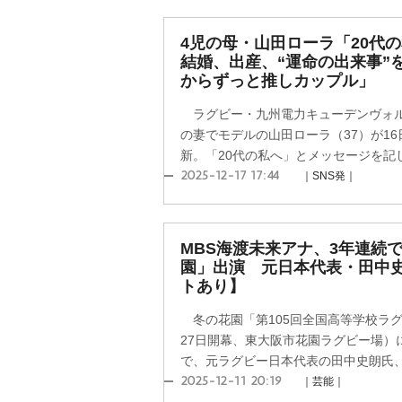
4児の母・山田ローラ「20代
結婚、出産、“運命の出来事”
からずっと推しカップル」
ラグビー・九州電力キューデンヴォル
の妻でモデルの山田ローラ（37）が1
新。「20代の私へ」とメッセージを記し
2025-12-17 17:44
｜SNS発｜
MBS海渡未来アナ、3年連続
園」出演 元日本代表・田中
トあり】
冬の花園「第105回全国高等学校ラグ
27日開幕、東大阪市花園ラグビー場）
で、元ラグビー日本代表の田中史朗氏、同
2025-12-11 20:19
｜芸能｜