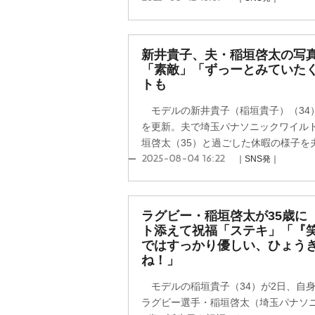
新井貴子、夫・稲垣啓太の写
「素敵」「ずっーとみていた
トも
モデルの新井貴子（稲垣貴子）（34
を更新。夫で埼玉パナソニックワイル
垣啓太（35）と過ごした休暇の様子を夫
2025-08-04 16:22
｜SNS発｜
ラグビー・稲垣啓太が35歳に
ト添えて祝福「ステキ」「『
ではすっかり優しい、ひょう
ね！」
モデルの稲垣貴子（34）が2日、自
ラグビー選手・稲垣啓太（埼玉パナソ