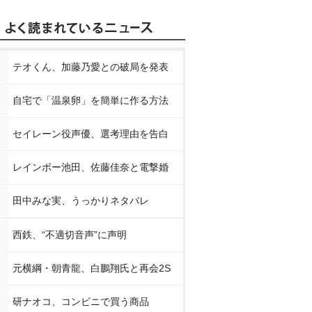
テオくん、加藤乃愛との破局を発表
自宅で「温泉卵」を簡単に作る方法
セイレーン役声優、選考理由を告白
レインボー池田、佐藤佳奈と電撃婚
田中みな実、うっかりネタバレ
西鉄、“不適切音声”に声明
元横綱・朝青龍、白鵬翔氏と再会2S
研ナオコ、コンビニで買う商品