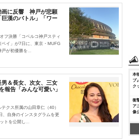
動画に反響 神戸が悲願
「巨漢のバトル」「ワー
ーオフ決勝「コベルコ神戸スティ
ベイ」が7日に、東京・MUFG
が初優勝を...
本
ブ
長男＆長女、次女、三女
ク
三を報告「みんな可愛い」
衝
ア
テクス所属の山田章仁（40）
像
8日、自身のインスタグラムを更
トを公開し...