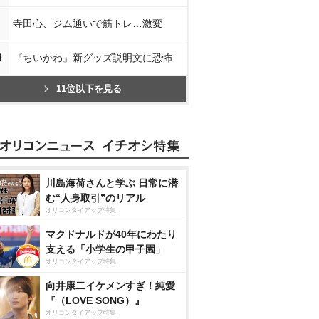
寺田心、ジム通いで筋トレ…激変
0
『ちいかわ』新グッズ説明文に恐怖
11位以下を見る
川島海荷さんと学ぶ 日常に潜
む“人身取引”のリアル
オリコンタイアップ特集
マクドナルドが40年にわたり
支える「小学生の甲子園」
オリコンタイアップ特集
向井康二イケメンすぎ！純愛
『（LOVE SONG）』
オリコンタイアップ特集