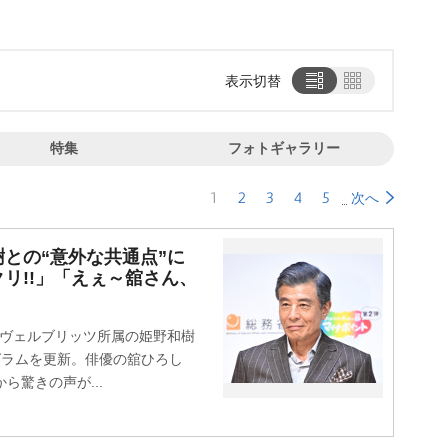
表示切替
特集
フォトギャラリー
1
2
3
4
5
次へ
との“意外な共通点”に
リ!!」「えぇ～舘さん、
ヴェルブリッツ所属の姫野和樹
グラムを更新。俳優の舘ひろし
ら驚きの声が...