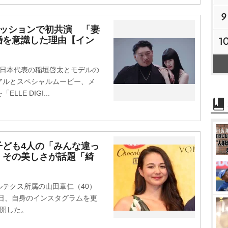
9
ァッションで初共演 「妻
1
婚を意識した理由【イン
日本代表の稲垣啓太とモデルの
アルとスペシャルムービー、メ
E DIGI...
子ども4人の「みんな違っ
 その美しさが話題「綺
テクス所属の山田章仁（40）
0日、自身のインスタグラムを更
公開した。