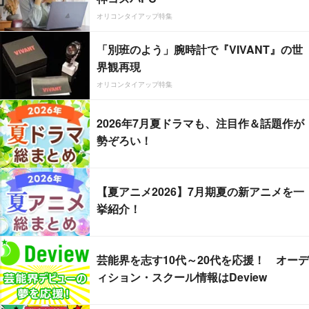
オリコンタイアップ特集
「別班のよう」腕時計で『VIVANT』の世
界観再現
オリコンタイアップ特集
2026年7月夏ドラマも、注目作＆話題作が
勢ぞろい！
【夏アニメ2026】7月期夏の新アニメを一
挙紹介！
芸能界を志す10代～20代を応援！ オーデ
ィション・スクール情報はDeview