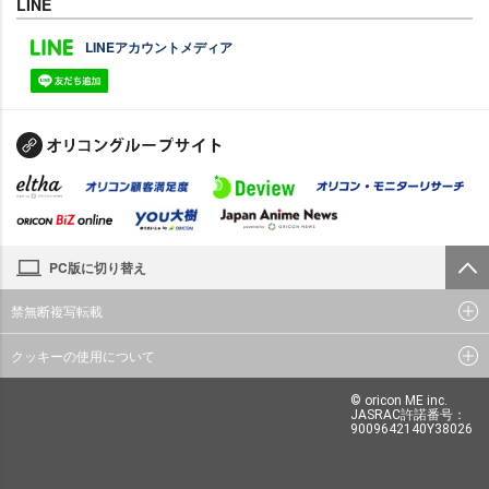
LINE
LINEアカウントメディア
PC版に切り替え
禁無断複写転載
クッキーの使用について
© oricon ME inc.
JASRAC許諾番号：
9009642140Y38026