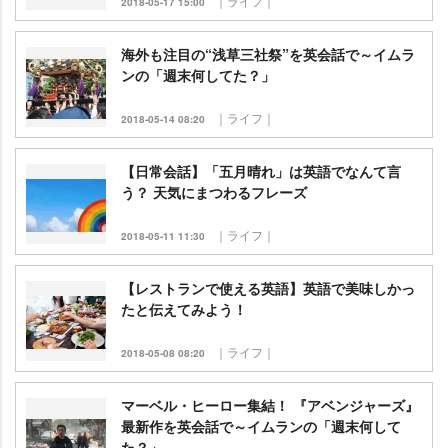
｜ライフ｜
2018-05-17 15:00
海外も注目の“浅草三社祭”を英会話で～イムラ
ンの「週末何してた？」
｜ライフ｜
2018-05-14 08:20
【日常会話】「五月晴れ」は英語でなんて言
う？ 天気にまつわるフレーズ
｜ライフ｜
2018-05-11 11:30
【レストランで使える英語】英語で美味しかっ
たと伝えてみよう！
｜ライフ｜
2018-05-08 08:20
マーベル・ヒーロー集結！ 『アベンジャーズ』
最新作を英会話で～イムランの「週末何して
た？」