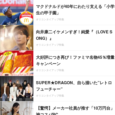
マクドナルドが40年にわたり支える「小学
生の甲子園」
オリコンタイアップ特集
向井康二イケメンすぎ！純愛『（LOVE S
ONG）』
オリコンタイアップ特集
大好評につき再び！ファミマ名物45％増量
キャンペーン
オリコンタイアップ特集
SUPER★DRAGON、自ら描いた”レトロ
フューチャー”
オリコンタイアップ特集
【驚愕】メーカー社員が推す「10万円台」
神コスパPC