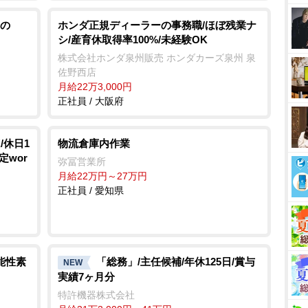
の
ホンダ正規ディーラーの事務職/ほぼ残業ナ
シ/産育休取得率100%/未経験OK
株式会社ホンダ泉州販売 ホンダカーズ泉州 泉
佐野西店
月給22万3,000円
正社員 / 大阪府
/休日1
物流倉庫内作業
定wor
弥冨営業所
月給22万円～27万円
正社員 / 愛知県
能性素
「総務」/主任候補/年休125日/賞与
NEW
実績7ヶ月分
特許機器株式会社