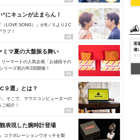
い”にキュンが止まらん！
OVE SONG）』が8／５よりJ:C
アラブ！
茶
違
ァミマ夏の大盤振る舞い
オ
ミリーマートの人気企画「お値段その
、シリーズ初の年2回開催！
C９選」とは？
い。そこで、マウスコンピューターの
をご紹介！
界観表現した腕時計登場
NT』コラボレーションウオッチを製