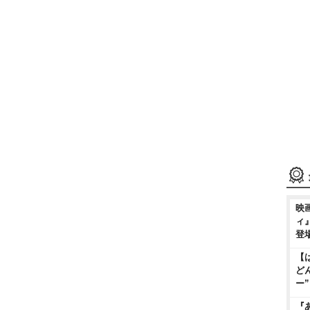
映
ィ
登
【
ど
ー
『