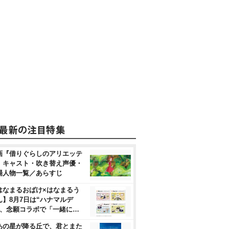
画『借りぐらしのアリエッテ
』キャスト・吹き替え声優・
場人物一覧／あらすじ
はなまるおばけ×はなまるう
ん】8月7日は“ハナマルデ
”、念願コラボで「一緒に…
あの星が降る丘で、君とまた