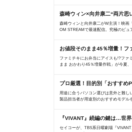
森崎ウィン×向井康二“両片思
森崎ウィンと向井康二がW主演！映画『（L
OM STREAMで最速配信。究極のピュ
お値段そのまま45％増量！フ
ファミチキにお弁当にアイスも!?ファ
まま おかわり45％増量作戦」が今夏
プロ厳選！目的別「おすすめP
用途に合うパソコン選びは意外と難し
製品担当者が用途別のおすすめモデル
『VIVANT』続編の鍵は…世
セイコーが、TBS系日曜劇場『VIVA