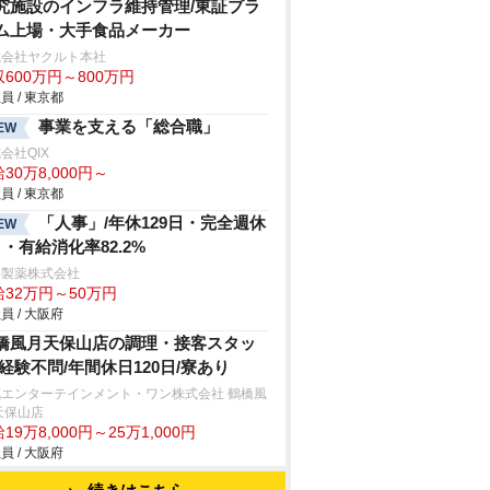
究施設のインフラ維持管理/東証プラ
ム上場・大手食品メーカー
式会社ヤクルト本社
600万円～800万円
員 / 東京都
事業を支える「総合職」
EW
会社QIX
30万8,000円～
員 / 東京都
「人事」/年休129日・完全週休
EW
日・有給消化率82.2%
井製薬株式会社
給32万円～50万円
員 / 大阪府
橋風月天保山店の調理・接客スタッ
/経験不問/年間休日120日/寮あり
花エンターテインメント・ワン株式会社 鶴橋風
天保山店
19万8,000円～25万1,000円
員 / 大阪府