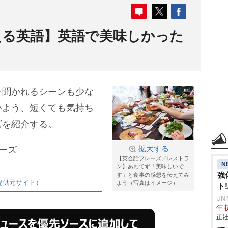
える英語】英語で美味しかった
を聞かれるシーンも少な
いよう、短くても気持ち
ズを紹介する。
ーズ
拡大する
【英会話フレーズ／レストラ
N
ン】あわてず「美味しいで
強
す」と食事の感想を伝えてみ
提供元サイト）
よう（写真はイメージ）
ト
UN
年収
正社