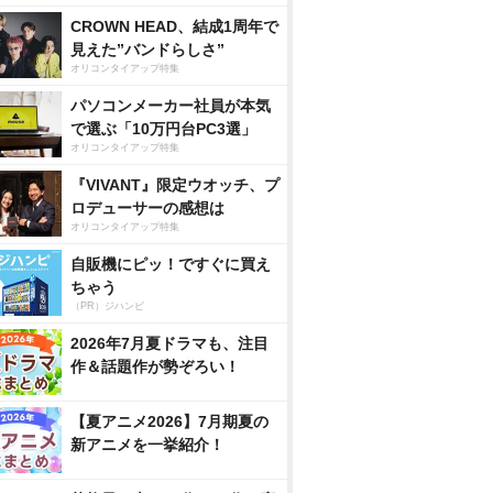
CROWN HEAD、結成1周年で
見えた”バンドらしさ”
オリコンタイアップ特集
パソコンメーカー社員が本気
で選ぶ「10万円台PC3選」
オリコンタイアップ特集
『VIVANT』限定ウオッチ、プ
ロデューサーの感想は
オリコンタイアップ特集
自販機にピッ！ですぐに買え
ちゃう
（PR）ジハンピ
2026年7月夏ドラマも、注目
作＆話題作が勢ぞろい！
【夏アニメ2026】7月期夏の
新アニメを一挙紹介！