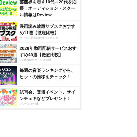
芸能界を志す10代～20代を応
援！オーディション・スクー
ル情報はDeview
漫画読み放題サブスクおすす
め11選【徹底比較】
オリコン顧客満足度ランキング
2026年動画配信サービスおす
すめ40選【徹底比較】
CS動画配信サービス20選
毎週の音楽ランキングから、
ヒットの推移をチェック！
試写会、登壇イベント、サイ
ンチェキなどプレゼント！
プレゼント特集