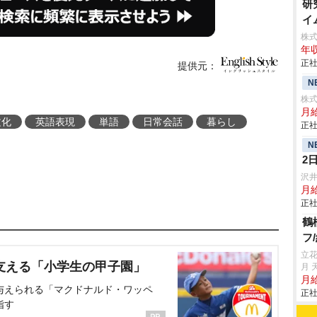
研
イ
株
年収
正社
提供元：
N
株式
月給
文化
英語表現
単語
日常会話
暮らし
正社
N
2
沢
月
正社
鶴
フ
立
支える「小学生の甲子園」
月 
月給
与えられる「マクドナルド・ワッペ
正社
指す