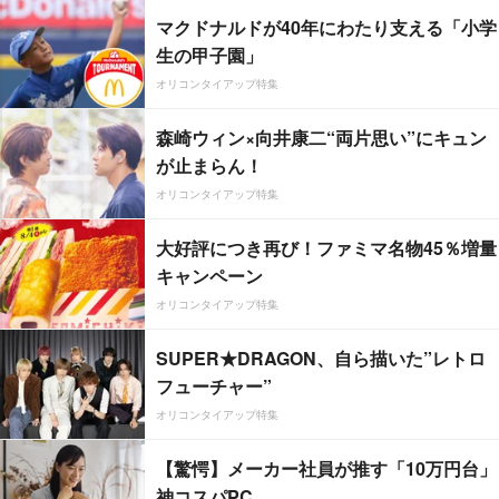
マクドナルドが40年にわたり支える「小学
生の甲子園」
オリコンタイアップ特集
森崎ウィン×向井康二“両片思い”にキュン
が止まらん！
オリコンタイアップ特集
大好評につき再び！ファミマ名物45％増量
キャンペーン
オリコンタイアップ特集
SUPER★DRAGON、自ら描いた”レトロ
フューチャー”
オリコンタイアップ特集
【驚愕】メーカー社員が推す「10万円台」
神コスパPC