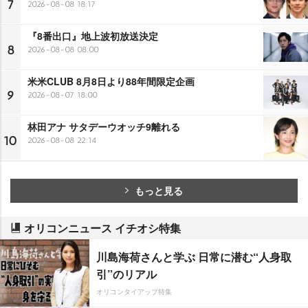
7
2026-08-08 18:17
『8番出口』地上波初放送決定
8
2026-08-08 08:00
米米CLUB 8月8日より88年間限定企画
9
2026-08-07 18:00
林田アナ サタデーウオッチ9離れる
10
2026-08-08 22:14
もっと見る
オリコンニュース イチオシ特集
川島海荷さんと学ぶ 日常に潜む“人身取
引”のリアル
オリコンタイアップ特集