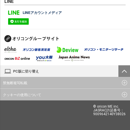
LINE
LINEアカウントメディア
PC版に切り替え
禁無断複写転載
クッキーの使用について
© oricon ME inc.
JASRAC許諾番号：
9009642140Y38026