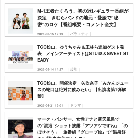
M-1王者たくろう、初の冠レギュラー番組が
決定 きむらバンドの地元・愛媛で“秘
密”のロケ【番組概要・コメント全文】
｜バラエティ｜
2026-06-15 12:19
TGC松山、ゆうちゃみ＆王林ら追加ゲスト発
表 メインアーティストはSTU48＆SWEET ST
EADY
｜芸能｜
2026-05-14 14:27
TGC松山、開催決定 矢吹奈子「みかんジュー
スの蛇口は絶対に飲みたい」【出演者第1弾解
禁】
｜ドラマ｜
2026-04-21 19:01
マーク・パンサー、女性アナと露天風呂で
の“混浴”ショット披露「アツアツですね」「の
ぼせそう」 旅番組『グローブ旅』で“温泉好