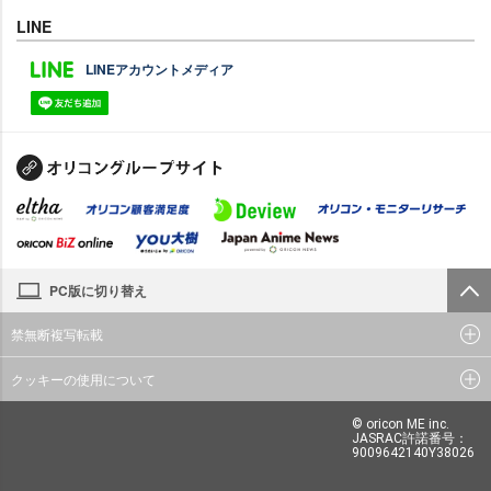
LINE
LINEアカウントメディア
PC版に切り替え
禁無断複写転載
クッキーの使用について
© oricon ME inc.
JASRAC許諾番号：
9009642140Y38026