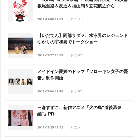
板尾創路＆友近＆福山潤＆立花慎之介ら
｜アニメ｜
2019-11-08 14:09
【いだてん】阿部サダヲ、水泳界のレジェンド
ゆかりの宇和島でトークショー
｜ドラマ｜
2019-07-27 20:09
メイドイン愛媛のドラマ『ソローキン女子の憂
鬱』制作開始
｜ドラマ｜
2019-07-04 19:48
三森すずこ、新作アニメ『火の鳥“道後温泉
編”』PR
｜アニメ｜
2019-05-25 13:52