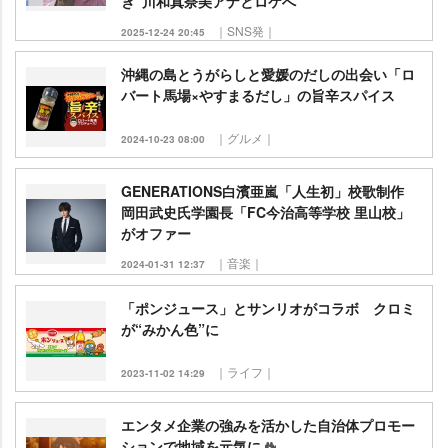
き”川和真奈美アナとロケへ
｜SNS発｜
2025-12-24 20:45
沖縄の島とうがらしと愛媛のだしの出会い「ロ
バート馬場×やすまるだし」の旨辛スパイス
｜グルメ｜
2024-10-23 08:00
GENERATIONS白濱亜嵐「人生初」校歌制作
岡田武史氏学園長「FC今治高等学校 里山校」
がオファー
｜音楽｜
2024-01-31 12:37
「ポンジュース」とサンリオがコラボ クロミ
が“みかん色”に
｜ライフ｜
2023-11-02 14:29
エンタメ企業の強みを活かした自治体プロモー
ションで地域を元気に