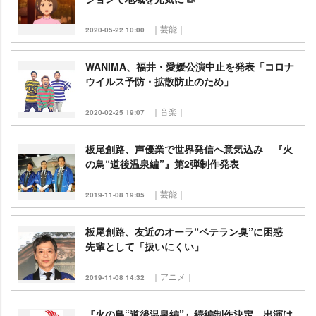
｜芸能｜
2020-05-22 10:00
WANIMA、福井・愛媛公演中止を発表「コロナ
ウイルス予防・拡散防止のため」
｜音楽｜
2020-02-25 19:07
板尾創路、声優業で世界発信へ意気込み 『火
の鳥“道後温泉編”』第2弾制作発表
｜芸能｜
2019-11-08 19:05
板尾創路、友近のオーラ“ベテラン臭”に困惑
先輩として「扱いにくい」
｜アニメ｜
2019-11-08 14:32
『火の鳥“道後温泉編”』続編制作決定 出演は