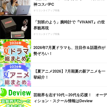
神コスパPC
オリコンタイアップ特集
「別班のよう」腕時計で『VIVANT』の世
界観再現
オリコンタイアップ特集
2026年7月夏ドラマも、注目作＆話題作が
勢ぞろい！
【夏アニメ2026】7月期夏の新アニメを一
挙紹介！
芸能界を志す10代～20代を応援！ オーデ
ィション・スクール情報はDeview