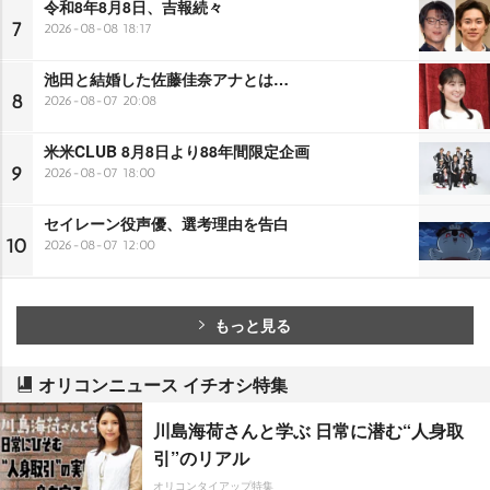
令和8年8月8日、吉報続々
7
2026-08-08 18:17
池田と結婚した佐藤佳奈アナとは…
8
2026-08-07 20:08
米米CLUB 8月8日より88年間限定企画
9
2026-08-07 18:00
セイレーン役声優、選考理由を告白
10
2026-08-07 12:00
もっと見る
オリコンニュース イチオシ特集
川島海荷さんと学ぶ 日常に潜む“人身取
引”のリアル
オリコンタイアップ特集