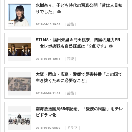
水樹奈々、子ども時代の写真公開「昔は人見知
りでした」
｜芸能｜
2019-04-15 19:58
STU48・福田朱里＆門田桃奈、四国の魅力PR
食レポ挑戦も自己採点は「2点です」
｜芸能｜
2018-10-05 12:11
大阪・岡山・広島・愛媛で災害特番「この国で
生き抜くために必要なこと」
｜芸能｜
2018-10-04 11:01
南海放送開局65年記念、「愛媛の民話」をテレ
ビドラマ化
｜ドラマ｜
2018-10-02 05:02