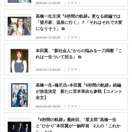
｜ドラマ｜
2024-04-13 05:00
高橋一生主演『6秒間の軌跡』更なる続編では
「望月家、温泉に行く」？「それはそれで大変
になりそう」
｜ドラマ｜
2024-04-13 05:00
本田翼、“新社会人”からの悩みを一刀両断「こ
れは一生ついて回る」
｜ドラマ｜
2024-04-13 05:00
高橋一生×橋爪功×本田翼『6秒間の軌跡』続編
が放送決定 新たに宮本茉由も参戦【コメント
全文】
｜ドラマ｜
2024-03-06 05:00
『6秒間の軌跡』最終回、“星太郎”高橋一生
と“ひかり”本田翼が一触即発 2人の「これか
ら」とは