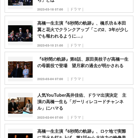
｜ドラマ｜
2023-03-18 07:00
高橋一生主演『6秒間の軌跡』、橋爪功＆本田
翼と花火でクランクアップ「この2、3年が少し
でも報われるように…」
｜ドラマ｜
2023-03-10 21:00
『6秒間の軌跡』第8話、原田美枝子が高橋一生
の母親役で登場 望月家の過去が明かされる
｜ドラマ｜
2023-03-04 07:00
人気YouTuber高井佳佑、ドラマ出演決定 主
演の高橋一生も「ガーリィレコードチャンネ
ル」にハマる
｜ドラマ｜
2023-02-04 07:00
高橋一生主演『6秒間の軌跡』、ロケ地で実際
に花火を打ち上げ 第1話から大迫力の映像美