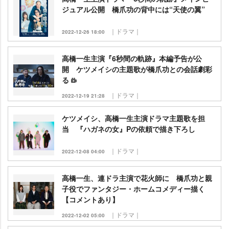
ジュアル公開 橋爪功の背中には“天使の翼”
｜ドラマ｜
2022-12-26 18:00
高橋一生主演『6秒間の軌跡』本編予告が公
開 ケツメイシの主題歌が橋爪功との会話劇彩
る
｜ドラマ｜
2022-12-19 21:28
ケツメイシ、高橋一生主演ドラマ主題歌を担
当 『ハガネの女』Pの依頼で描き下ろし
｜ドラマ｜
2022-12-08 04:00
高橋一生、連ドラ主演で花火師に 橋爪功と親
子役でファンタジー・ホームコメディー描く
【コメントあり】
｜ドラマ｜
2022-12-02 05:00