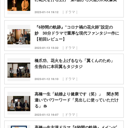
｜ドラマ｜
2023-01-14 19:12
『6秒間の軌跡』“コロナ禍の花火師”設定の
妙 30分ドラマで重厚な現代ファンタジー作に
【初回レビュー】
｜ドラマ｜
2023-01-13 15:32
橋爪功、花火を上げるなら「翼くんのため」
生告白に本田翼もタジタジ
｜ドラマ｜
2023-01-12 16:10
高橋一生「結婚より健康です（笑）」 聞き間
違いでパワーワード「見出しに使っていただけ
る」
｜ドラマ｜
2023-01-12 16:07
高橋一生主演ドラマ『6秒間の軌跡』メインビ