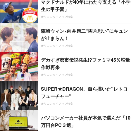
マクドナルドが40年にわたり支える「小学
生の甲子園」
オリコンタイアップ特集
森崎ウィン×向井康二“両片思い”にキュン
が止まらん！
オリコンタイアップ特集
デカすぎ都市伝説発生!?ファミマ45％増量
作戦再来
オリコンタイアップ特集
SUPER★DRAGON、自ら描いた”レトロ
フューチャー”
オリコンタイアップ特集
パソコンメーカー社員が本気で選んだ「10
万円台PC３選」