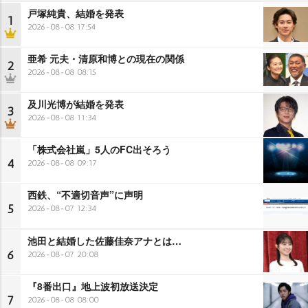
戸塚純貴、結婚を発表
1
2026-08-08 17:54
亜希 元夫・清原和博との現在の関係
2
2026-08-08 08:15
及川光博が結婚を発表
3
2026-08-08 11:34
「株式会社嵐」5人のFC出そろう
4
2026-08-08 09:17
西鉄、“不適切音声”に声明
5
2026-08-07 12:34
池田と結婚した佐藤佳奈アナとは…
6
2026-08-07 20:08
『8番出口』地上波初放送決定
7
2026-08-08 08:00