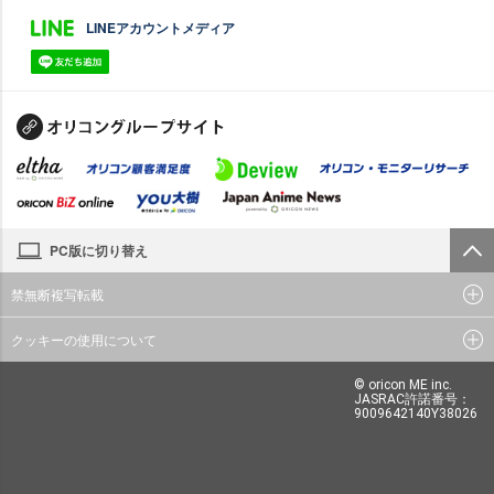
LINEアカウントメディア
PC版に切り替え
禁無断複写転載
クッキーの使用について
© oricon ME inc.
JASRAC許諾番号：
9009642140Y38026