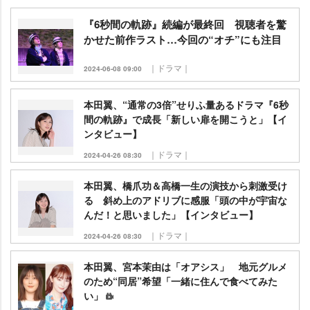
『6秒間の軌跡』続編が最終回 視聴者を驚
かせた前作ラスト…今回の“オチ”にも注目
｜ドラマ｜
2024-06-08 09:00
本田翼、“通常の3倍”せりふ量あるドラマ『6秒
間の軌跡』で成長「新しい扉を開こうと」【イ
ンタビュー】
｜ドラマ｜
2024-04-26 08:30
本田翼、橋爪功＆高橋一生の演技から刺激受け
る 斜め上のアドリブに感服「頭の中が宇宙な
んだ！と思いました」【インタビュー】
｜ドラマ｜
2024-04-26 08:30
本田翼、宮本茉由は「オアシス」 地元グルメ
のため“同居”希望「一緒に住んで食べてみた
い」