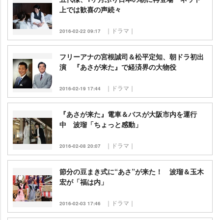
上では歓喜の声続々
｜ドラマ｜
2016-02-22 09:17
フリーアナの宮根誠司＆松平定知、朝ドラ初出
演 『あさが来た』で経済界の大物役
｜ドラマ｜
2016-02-19 17:44
『あさが来た』電車＆バスが大阪市内を運行
中 波瑠「ちょっと感動」
｜ドラマ｜
2016-02-08 20:07
節分の豆まき式に“あさ”が来た！ 波瑠＆玉木
宏が「福は内」
｜ドラマ｜
2016-02-03 17:46