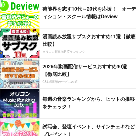
芸能界を志す10代～20代を応援！ オーデ
ィション・スクール情報はDeview
漫画読み放題サブスクおすすめ11選【徹底
比較】
オリコン顧客満足度ランキング
2026年動画配信サービスおすすめ40選
【徹底比較】
CS動画配信サービス20選
毎週の音楽ランキングから、ヒットの推移
をチェック！
試写会、登壇イベント、サインチェキなど
プレゼント！