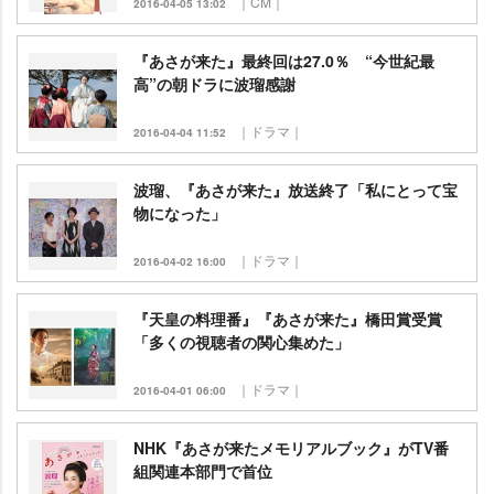
｜CM｜
2016-04-05 13:02
『あさが来た』最終回は27.0％ “今世紀最
高”の朝ドラに波瑠感謝
｜ドラマ｜
2016-04-04 11:52
波瑠、『あさが来た』放送終了「私にとって宝
物になった」
｜ドラマ｜
2016-04-02 16:00
『天皇の料理番』『あさが来た』橋田賞受賞
「多くの視聴者の関心集めた」
｜ドラマ｜
2016-04-01 06:00
NHK『あさが来たメモリアルブック』がTV番
組関連本部門で首位