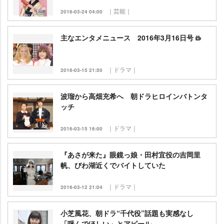
｜芸能｜
2016-03-24 04:00
主なエンタメニュース 2016年3月16日号
｜ドラマ｜
2016-03-15 21:50
波瑠から高畑充希へ 朝ドラヒロインバトンタ
ッチ
｜ドラマ｜
2016-03-15 16:00
『あさが来た』眼鏡っ娘・田村宜役の吉岡里
帆、びわ湖近くでバイトしていた
｜ドラマ｜
2016-03-12 21:04
小芝風花、朝ドラ“千代役”話題も実感なし
「呼んでほしい」とアピール