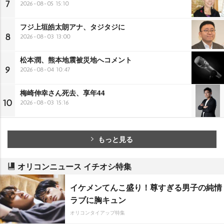
7
2026-08-05 15:10
フジ上垣皓太朗アナ、タジタジに
8
2026-08-03 13:00
松本潤、熊本地震被災地へコメント
9
2026-08-04 10:47
梅崎伸幸さん死去、享年44
10
2026-08-03 15:16
もっと見る
オリコンニュース イチオシ特集
イケメンてんこ盛り！尊すぎる男子の純情
ラブに胸キュン
オリコンタイアップ特集