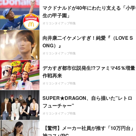
マクドナルドが40年にわたり支える「小学
生の甲子園」
オリコンタイアップ特集
向井康二イケメンすぎ！純愛『（LOVE S
ONG）』
オリコンタイアップ特集
デカすぎ都市伝説発生!?ファミマ45％増量
作戦再来
オリコンタイアップ特集
SUPER★DRAGON、自ら描いた”レトロ
フューチャー”
オリコンタイアップ特集
【驚愕】メーカー社員が推す「10万円台」
神コスパPC