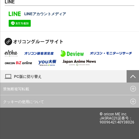
LINE
LINEアカウントメディア
PC版に切り替え
禁無断複写転載
クッキーの使用について
© oricon ME inc.
JASRAC許諾番号：
9009642140Y38026