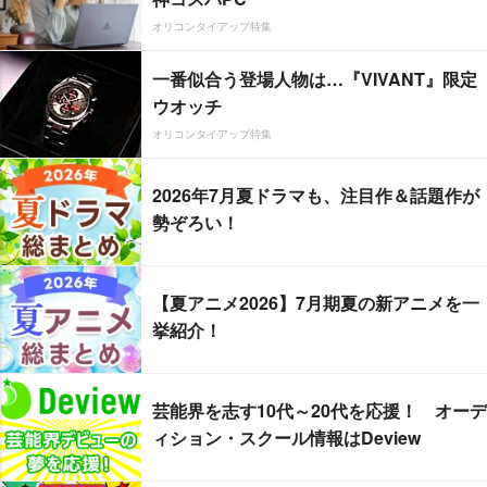
オリコンタイアップ特集
一番似合う登場人物は…『VIVANT』限定
ウオッチ
オリコンタイアップ特集
2026年7月夏ドラマも、注目作＆話題作が
勢ぞろい！
【夏アニメ2026】7月期夏の新アニメを一
挙紹介！
芸能界を志す10代～20代を応援！ オーデ
ィション・スクール情報はDeview