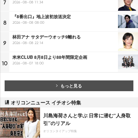
7
2026-08-08 11:34
『8番出口』地上波初放送決定
8
2026-08-08 08:00
林田アナ サタデーウオッチ9離れる
9
2026-08-08 22:14
米米CLUB 8月8日より88年間限定企画
10
2026-08-07 18:00
もっと見る
オリコンニュース イチオシ特集
川島海荷さんと学ぶ 日常に潜む“人身取
引”のリアル
オリコンタイアップ特集