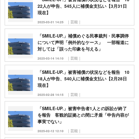
22人が申告、545人に補償金支払い【3月31日
現在】
｜芸能｜
2025-03-31 14:25
「SMILE-UP.」補償めぐる民事裁判・民事調停
について声明「例外的なケース」 一部報道に
対しては「誤った印象を与える」
｜芸能｜
2025-03-14 14:10
「SMILE-UP.」被害補償の状況などを報告 10
18人が申告、540人に補償金支払い【2月28日
現在】
｜芸能｜
2025-02-28 14:15
「SMILE-UP.」被害申告者1人との訴訟が終了
を報告 客観的証拠との間に矛盾「申告内容が
事実でない」
｜芸能｜
2025-02-12 12:10