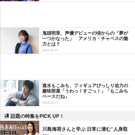
鬼頭明里、声優デビューの頃からの「夢が
一つかなった」 アメリカ・チャベスの魅
力とは？
2022-05-13
速水もこみち、フィギュアびっしり迫力の
趣味部屋「うわっ！すごっ！」「もこみち
ベースだね」
2022-02-17
話題の特集をPICK UP！
川島海荷さんと学ぶ 日常に潜む“人身取