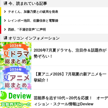
今、読まれている記事
テオくん、加藤乃愛との破局を発表
レインボー池田、佐藤佳奈と電撃婚
西鉄、“不適切音声”に声明
オリコン インフォメーション
2026年7月夏ドラマも、注目作＆話題作が
勢ぞろい！
【夏アニメ2026】7月期夏の新アニメを一
挙紹介！
芸能界を志す10代～20代を応援！ オーデ
ィション・スクール情報はDeview