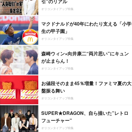
引”のリアル
オリコンタイアップ特集
マクドナルドが40年にわたり支える「小学
生の甲子園」
オリコンタイアップ特集
森崎ウィン×向井康二“両片思い”にキュン
が止まらん！
オリコンタイアップ特集
お値段そのまま45％増量！ファミマ夏の大
盤振る舞い
オリコンタイアップ特集
SUPER★DRAGON、自ら描いた”レトロ
フューチャー”
オリコンタイアップ特集