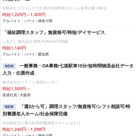
有限会社プライムケア/介護付き有料老人ホーム 喜美の森 仲町台
時給1,225円～1,300円
アルバイト・パート / 神奈川県
「福祉調理スタッフ」無資格可/時短/デイサービス
ふるさと 株式会社/SPA FURUSATO四郷
時給1,140円
アルバイト・パート / 愛知県
一般事務・OA事務/七道駅車10分/短時間物流会社データ
NEW
入力・伝票作成
株式会社ロフティー 採用センター
時給1,500円～
派遣社員 / 大阪府
「週2から可」調理スタッフ/無資格可/シフト相談可/特
NEW
別養護老人ホーム/社会保障完備
社会福祉法人東の会/特別養護老人ホーム みたけ
時給1,240円～1,298円
アルバイト・パート / 神奈川県