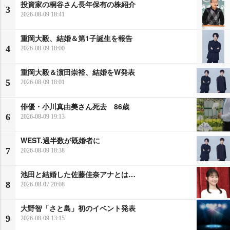
投資家の桐谷さん長年保有の株紹介
3
2026-08-09 18:41
重岡大毅、結婚＆第1子誕生を報告
4
2026-08-09 18:00
重岡大毅＆濵田崇裕、結婚をW発表
5
2026-08-09 18:01
俳優・小川真由美さん死去 86歳
6
2026-08-09 19:13
WEST.過半数が既婚者に
7
2026-08-09 18:38
池田と結婚した佐藤佳奈アナとは…
8
2026-08-07 20:08
大野智「さと島」初のイベント発表
9
2026-08-09 13:15