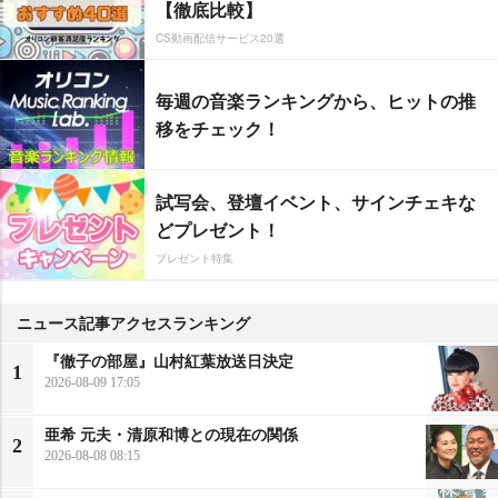
【徹底比較】
CS動画配信サービス20選
毎週の音楽ランキングから、ヒットの推
移をチェック！
試写会、登壇イベント、サインチェキな
どプレゼント！
プレゼント特集
ニュース記事アクセスランキング
『徹子の部屋』山村紅葉放送日決定
1
2026-08-09 17:05
亜希 元夫・清原和博との現在の関係
2
2026-08-08 08:15