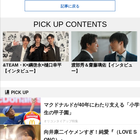
記事に戻る
PICK UP CONTENTS
&TEAM・K×綱啓永×樋口幸平
渡部秀＆齋藤璃佑【インタビュ
【インタビュー】
ー】
PICK UP
マクドナルドが40年にわたり支える「小学
生の甲子園」
オリコンタイアップ特集
向井康二イケメンすぎ！純愛『（LOVE S
ONG）』