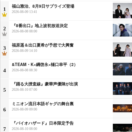
福山雅治、8月9日サプライズ登場
1
2026-08-09 13:41
『8番出口』地上波初放送決定
2
2026-08-08 08:00
福原遥＆出口夏希が予想で大興奮
3
2026-08-09 14:10
&TEAM・K×綱啓永×樋口幸平（2）
4
2026-08-08 08:30
『踊る大捜査線』豪華声優陣が出演
5
2026-08-10 07:00
ミニオン流日本語ギャグの舞台裏
6
2026-08-09 09:00
『バイオハザード』日本限定予告
7
2026-08-10 08:00