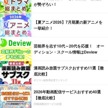
が勢ぞろい！
【夏アニメ2026】7月期夏の新アニメを
一挙紹介！
芸能界を志す10代～20代を応援！ オー
ディション・スクール情報はDeview
漫画読み放題サブスクおすすめ11選【徹
底比較】
オリコン顧客満足度ランキング
2026年動画配信サービスおすすめ40選
【徹底比較】
CS動画配信サービス20選