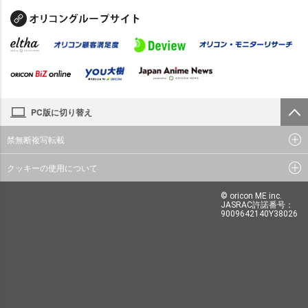
PC版に切り替え
禁無断複写転載
クッキーの使用について
© oricon ME inc.
JASRAC許諾番号：
9009642140Y38026