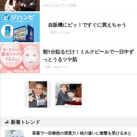
オリコンタイアップ特集
自販機にピッ！ですぐに買えちゃう
（PR）ジハンピ
朝1分貼るだけ！ミルクピールで一日中ず
っとうるツヤ肌
（PR）サボリーノ
新着トレンド
茶葉で一目瞭然の浸透力！味の違いに衝撃を受ける水と