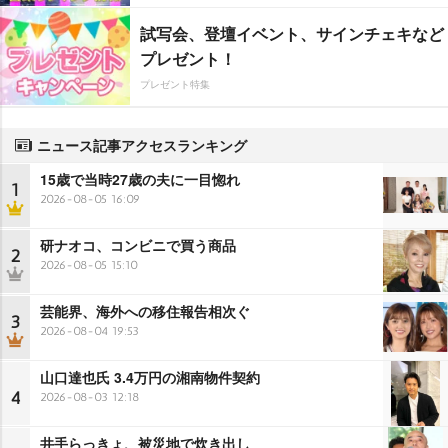
試写会、登壇イベント、サインチェキなど
プレゼント！
プレゼント特集
ニュース記事アクセスランキング
15歳で当時27歳の夫に一目惚れ
1
2026-08-05 16:09
研ナオコ、コンビニで買う商品
2
2026-08-05 15:10
芸能界、海外への移住報告相次ぐ
3
2026-08-04 19:53
山口達也氏 3.4万円の湘南物件契約
4
2026-08-03 12:18
井手らっきょ、被災地で炊き出し