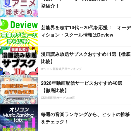
挙紹介！
芸能界を志す10代～20代を応援！ オーデ
ィション・スクール情報はDeview
漫画読み放題サブスクおすすめ11選【徹底
比較】
オリコン顧客満足度ランキング
2026年動画配信サービスおすすめ40選
【徹底比較】
CS動画配信サービス20選
毎週の音楽ランキングから、ヒットの推移
をチェック！