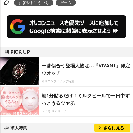
生まれたエピソードを語ったすぎ
すぎやまこういち
ゲーム
ま氏は、シリーズ史上最高の実
売数を記録した『ドラゴンクエス
トIX』の“やりこみ具合”を聞かれ
ると「結構やってるよ。170時間
くらいかな。全員レベル99。で
PICK UP
も、レベル99のボスキャラには勝
てないね」と、20年以上“ドラク
一番似合う登場人物は…『VIVANT』限定
エ”に携わってきたとあってゲーマ
ウオッチ
ーぶりを発揮していた。
オリコンタイアップ特集
朝1分貼るだけ！ミルクピールで一日中ず
っとうるツヤ肌
（PR）サボリーノ
求人特集
さらに見る