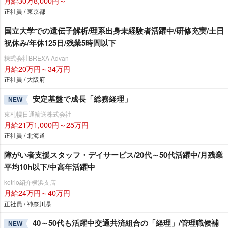
月給30万8,000円～
正社員 / 東京都
国立大学での遺伝子解析/理系出身未経験者活躍中/研修充実/土日
祝休み/年休125日/残業5時間以下
株式会社BREXA Advan
月給20万円～34万円
正社員 / 大阪府
安定基盤で成長「総務経理」
NEW
東札幌日通輸送株式会社
月給21万1,000円～25万円
正社員 / 北海道
障がい者支援スタッフ・デイサービス/20代～50代活躍中/月残業
平均10h以下/中高年活躍中
kotrio紹介横浜支店
月給24万円～40万円
正社員 / 神奈川県
40～50代も活躍中交通共済組合の「経理」/管理職候補
NEW