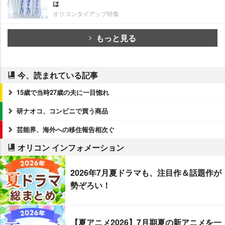
は
オリコンタイアップ特集
もっと見る
今、読まれている記事
15歳で当時27歳の夫に一目惚れ
研ナオコ、コンビニで買う商品
芸能界、海外への移住報告相次ぐ
オリコン インフォメーション
2026年7月夏ドラマも、注目作＆話題作が
勢ぞろい！
【夏アニメ2026】7月期夏の新アニメを一