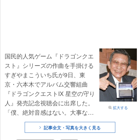
国民的人気ゲーム『ドラゴンクエ
スト』シリーズの作曲を手掛ける
すぎやまこういち氏が9日、東
京・六本木でアルバム交響組曲
『ドラゴンクエストIX 星空の守り
人』発売記念視聴会に出席した。
拡大する
「僕、絶対音感はない。大事なの
は相対音感」と持論を説き、これ
記事全文・写真を大きく見る
までのドラクエシリーズの楽曲が