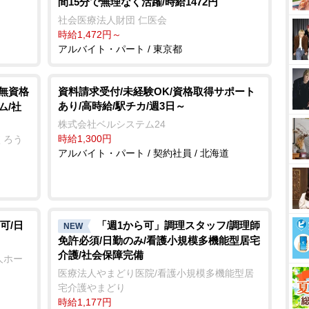
間15分で無理なく活躍/時給1472円
社会医療法人財団 仁医会
時給1,472円～
アルバイト・パート / 東京都
/無資格
資料請求受付/未経験OK/資格取得サポート
あり/高時給/駅チカ/週3日～
ム/社
株式会社ベルシステム24
時給1,300円
くろう
アルバイト・パート / 契約社員 / 北海道
可/日
「週1から可」調理スタッフ/調理師
NEW
免許必須/日勤のみ/看護小規模多機能型居宅
介護/社会保障完備
人ホー
医療法人やまどり医院/看護小規模多機能型居
宅介護やまどり
時給1,177円