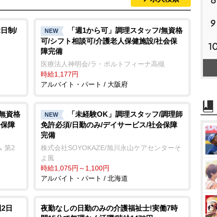
8
9
日制/
「週1から可」調理スタッフ/無資格
NEW
可/シフト相談可/介護老人保健施設/社会保
1
障完備
医療法人神明会/ラ・ポルトフィーナ高槻
時給1,177円
アルバイト・パート / 大阪府
/無資格
「未経験OK」調理スタッフ/調理師
NEW
会保障
免許必須/日勤のみ/デイサービス/社会保障
完備
 第2
株式会社SOYOKAZE/旭川永山ケアセンターそ
よ風
時給1,075円～1,100円
アルバイト・パート / 北海道
週2日
夜勤なしの日勤のみの介護福祉士!実働7時