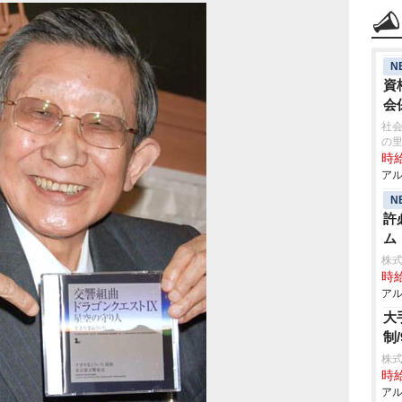
N
資
会
社会
の
時給
アル
N
許
ム
株
時給
アル
大
制/
株式
時給
アル