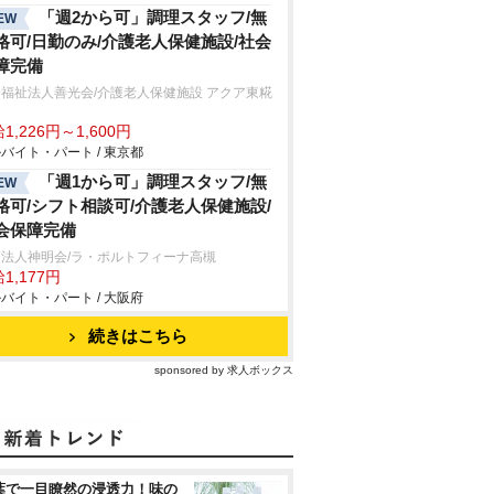
「週2から可」調理スタッフ/無
EW
格可/日勤のみ/介護老人保健施設/社会
障完備
福祉法人善光会/介護老人保健施設 アクア東糀
1,226円～1,600円
バイト・パート / 東京都
「週1から可」調理スタッフ/無
EW
格可/シフト相談可/介護老人保健施設/
会保障完備
療法人神明会/ラ・ポルトフィーナ高槻
1,177円
バイト・パート / 大阪府
続きはこちら
sponsored by 求人ボックス
葉で一目瞭然の浸透力！味の