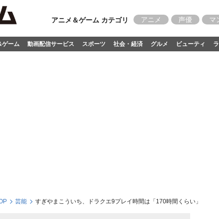
アニメ
声優
マ
アニメ＆ゲーム カテゴリ
&ゲーム
動画配信サービス
スポーツ
社会・経済
グルメ
ビューティ
ラ
OP
芸能
すぎやまこういち、ドラクエ9プレイ時間は「170時間くらい」