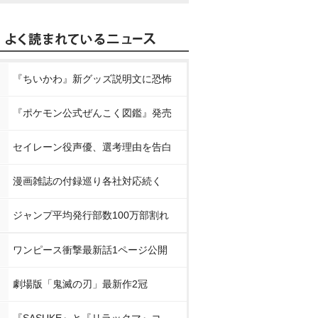
『ちいかわ』新グッズ説明文に恐怖
『ポケモン公式ぜんこく図鑑』発売
セイレーン役声優、選考理由を告白
漫画雑誌の付録巡り各社対応続く
ジャンプ平均発行部数100万部割れ
ワンピース衝撃最新話1ページ公開
劇場版「鬼滅の刃」最新作2冠