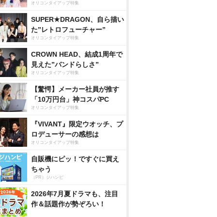
オリコンタイアップ特集
SUPER★DRAGON、自ら描い
た”レトロフューチャー”
オリコンタイアップ特集
CROWN HEAD、結成1周年で
見えた”バンドらしさ”
オリコンタイアップ特集
【驚愕】メーカー社員が推す
「10万円台」神コスパPC
オリコンタイアップ特集
『VIVANT』限定ウオッチ、プ
ロデューサーの感想は
オリコンタイアップ特集
自販機にピッ！ですぐに買え
ちゃう
（PR）ジハンピ
2026年7月夏ドラマも、注目
作＆話題作が勢ぞろい！