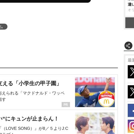
違
オ
ム
最
支える「小学生の甲子園」
与えられる「マクドナルド・ワッペ
指す
い”にキュンが止まらん！
OVE SONG）』が8／５よりJ:C