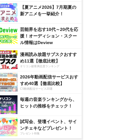
【夏アニメ2026】7月期夏の
新アニメを一挙紹介！
芸能界を志す10代～20代を応
援！オーディション・スクー
ル情報はDeview
漫画読み放題サブスクおすす
め11選【徹底比較】
オリコン顧客満足度ランキング
2026年動画配信サービスおす
すめ40選【徹底比較】
CS動画配信サービス20選
毎週の音楽ランキングから、
ヒットの推移をチェック！
試写会、登壇イベント、サイ
ンチェキなどプレゼント！
プレゼント特集