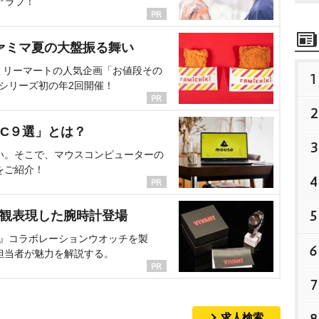
アラブ！
ァミマ夏の大盤振る舞い
ミリーマートの人気企画「お値段その
1
、シリーズ初の年2回開催！
2
C９選」とは？
3
い。そこで、マウスコンピューターの
をご紹介！
4
5
界観表現した腕時計登場
NT』コラボレーションウオッチを製
6
担当者が魅力を解説する。
7
求人検索