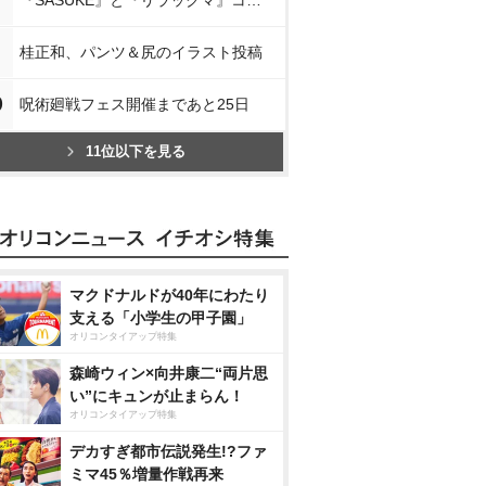
『SASUKE』と『リラックマ』コラボ
桂正和、パンツ＆尻のイラスト投稿
0
呪術廻戦フェス開催まであと25日
11位以下を見る
マクドナルドが40年にわたり
支える「小学生の甲子園」
オリコンタイアップ特集
森崎ウィン×向井康二“両片思
い”にキュンが止まらん！
オリコンタイアップ特集
デカすぎ都市伝説発生!?ファ
ミマ45％増量作戦再来