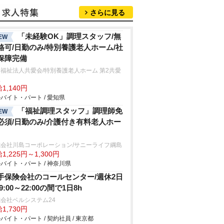
さらに見る
「未経験OK」調理スタッフ/無
EW
格可/日勤のみ/特別養護老人ホーム/社
保障完備
福祉法人共愛会/特別養護老人ホーム 第2共愛
里
1,140円
バイト・パート / 愛知県
「福祉調理スタッフ」調理師免
EW
必須/日勤のみ/介護付き有料老人ホー
式会社川島コーポレーション/サニーライフ綱島
1,225円～1,300円
バイト・パート / 神奈川県
手保険会社のコールセンター/週休2日
9:00～22:00の間で1日8h
会社ベルシステム24
1,730円
バイト・パート / 契約社員 / 東京都