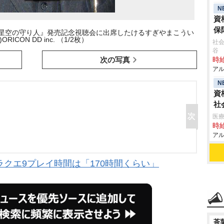
N
資
保
 星空の守り人』発売記念視聴会に出席したけるすぎやまこうい
)ORICON DD inc. （1/2枚）
社会
谷
次の写真
時給
アル
N
資
社
医
時給
アル
クエ9プレイ時間は「170時間くらい」
茶