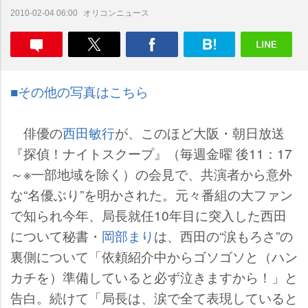
オリコンニュース
2010-02-04 06:00
■その他の写真はこちら
俳優の
西田敏行
が、このほど大阪・朝日放送
『探偵！ナイトスクープ』（毎週金曜 後11：17
～※一部地域を除く）の会見で、共演者から意外
な“名優ぶり”を明かされた。元々番組の大ファン
で知られ今年、局長就任10年目に突入した西田
について秘書・
岡部まり
は、西田の“涙もろさ”の
裏側について「依頼紹介中からゴソゴソと（ハン
カチを）準備していると必ず泣きますから！」と
告白。続けて「局長は、涙で全て表現していると