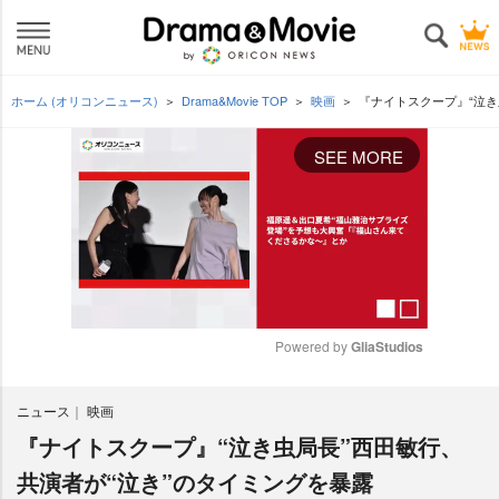
ホーム (オリコンニュース)
Drama&Movie TOP
映画
『ナイトスクープ』“泣き
SEE MORE
Powered by 
GliaStudios
M
ニュース
映画
u
t
『ナイトスクープ』“泣き虫局長”西田敏行、
e
共演者が“泣き”のタイミングを暴露