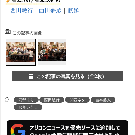
西田敏行
｜
西田夢蔵
｜
麒麟
この記事の画像
この記事の写真を見る（全2枚）
岡部まり
西田敏行
関西ネタ
吉本芸人
お笑い芸人