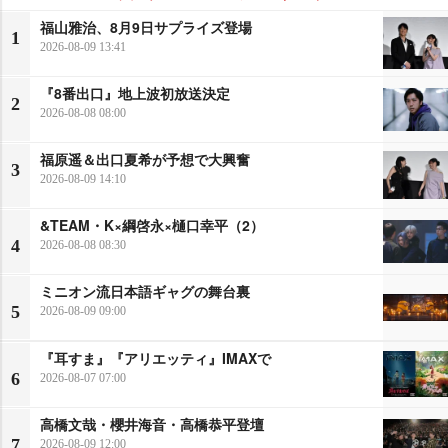
福山雅治、8月9日サプライズ登場
1
2026-08-09 13:41
『8番出口』地上波初放送決定
2
2026-08-08 08:00
福原遥＆出口夏希が予想で大興奮
3
2026-08-09 14:10
&TEAM・K×綱啓永×樋口幸平（2）
4
2026-08-08 08:30
ミニオン流日本語ギャグの舞台裏
5
2026-08-09 09:00
『耳すま』『アリエッティ』IMAXで
6
2026-08-07 07:00
高橋文哉・櫻井海音・高橋恭平登壇
7
2026-08-09 12:00