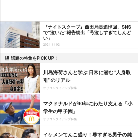
『ナイトスクープ』西田局長追悼回、SNS
で“泣いた”報告続出「号泣しすぎてしんど
い」
2024-11-02
話題の特集をPICK UP！
川島海荷さんと学ぶ 日常に潜む“人身取
引”のリアル
オリコンタイアップ特集
マクドナルドが40年にわたり支える「小
学生の甲子園」
オリコンタイアップ特集
イケメンてんこ盛り！尊すぎる男子の純