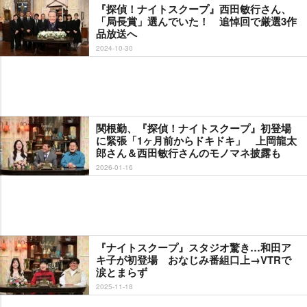
『探偵！ナイトスクープ』西田敏行さん、
「局長賞」選んでいた！ 追悼回で厳選3作
品放送へ
2024-10-30
関根勤、『探偵！ナイトスクープ』初登場
に緊張「1ヶ月前からドキドキ」 上岡龍太
郎さん＆西田敏行さんのモノマネ披露も
2026-01-16
『ナイトスクープ』スタジオ驚き…和田ア
キ子が初登場 おなじみ番組口上→VTRで
涙とまらず
2025-11-18