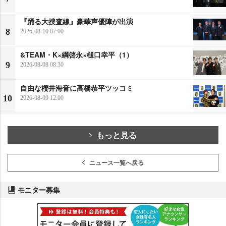
『踊る大捜査線』豪華声優陣が出演
8
2026-08-10 07:00
&TEAM・K×綱啓永×樋口幸平（1）
9
2026-08-08 08:30
自由な櫻井海音に高橋恭平ツッコミ
10
2026-08-09 12:00
もっと見る
ニュース一覧へ戻る
モニター募集