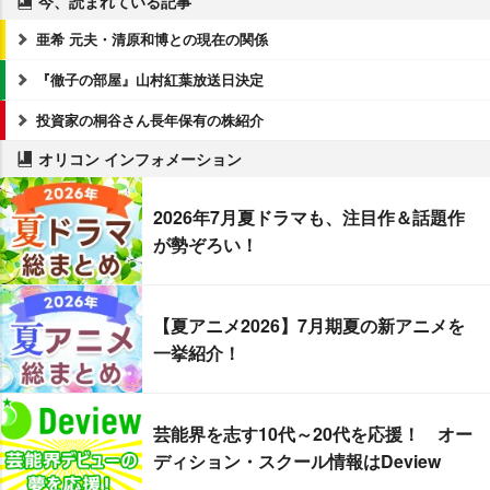
今、読まれている記事
亜希 元夫・清原和博との現在の関係
『徹子の部屋』山村紅葉放送日決定
投資家の桐谷さん長年保有の株紹介
オリコン インフォメーション
2026年7月夏ドラマも、注目作＆話題作
が勢ぞろい！
【夏アニメ2026】7月期夏の新アニメを
一挙紹介！
芸能界を志す10代～20代を応援！ オー
ディション・スクール情報はDeview