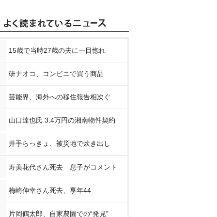
15歳で当時27歳の夫に一目惚れ
研ナオコ、コンビニで買う商品
芸能界、海外への移住報告相次ぐ
山口達也氏 3.4万円の湘南物件契約
井手らっきょ、被災地で炊き出し
寿美花代さん死去 息子がコメント
梅崎伸幸さん死去、享年44
片岡鶴太郎、自家農園での“発見”