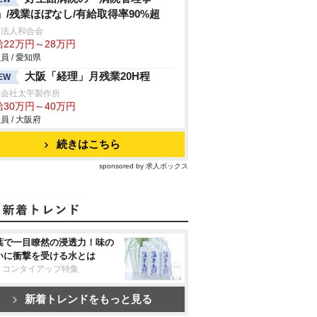
」/残業ほぼなし/有給取得率90%超
療法人和合会
給22万円～28万円
員 / 愛知県
大阪「経理」月残業20H程
EW
式会社太平製作所
給30万円～40万円
員 / 大阪府
続きはこちら
sponsored by 求人ボックス
葉で一目瞭然の浸透力！味の
いに衝撃を受ける水とは
リコンタイアップ特集
新着トレンドをもっと見る