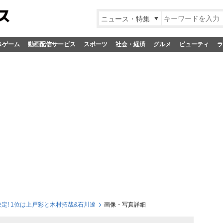
ニュース・特集
&ゲーム
動画配信サービス
スポーツ
社会・経済
グルメ
ビューティ
ラ
決定! 1位は上戸彩と木村拓哉&石川遼
画像・写真詳細