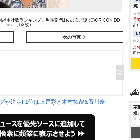
務
医
月
起用社数ランキング』男性部門1位の石川遼 (C)ORICON DD i
nc. （1/2枚）
正社
N
次の写真
株
月
正社
ングが決定! 1位は上戸彩と木村拓哉&石川遼
茶
違
オ