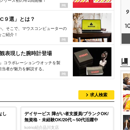
、シリーズ初の年2回開催！
9
C９選」とは？
1
い。そこで、マウスコンピューターの
をご紹介！
界観表現した腕時計登場
NT』コラボレーションウオッチを製
担当者が魅力を解説する。
求人検索
なし
デイサービス 障がい者支援員/ブランクOK/
無資格・未経験OK/20代～50代活躍中
kotrio紹介品川支店