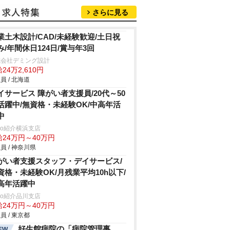
さらに見る
業土木設計/CAD/未経験歓迎/土日祝
み/年間休日124日/賞与年3回
式会社デミング設計
24万2,610円
員 / 北海道
イサービス 障がい者支援員/20代～50
活躍中/無資格・未経験OK/中高年活
中
trio紹介横浜支店
給24万円～40万円
員 / 神奈川県
がい者支援スタッフ・デイサービス/
資格・未経験OK/月残業平均10h以下/
高年活躍中
trio紹介品川支店
給24万円～40万円
員 / 東京都
好生館病院の「病院管理事
EW