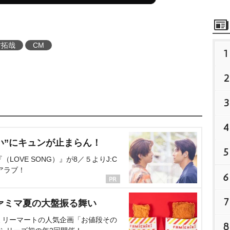
村拓哉
CM
1
2
3
4
い”にキュンが止まらん！
5
OVE SONG）』が8／５よりJ:C
アラブ！
6
7
ァミマ夏の大盤振る舞い
ミリーマートの人気企画「お値段その
8