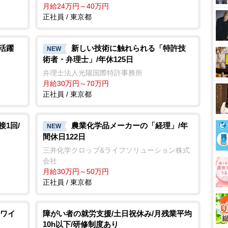
月給24万円～40万円
正社員 / 東京都
活躍
新しい技術に触れられる「特許技
NEW
術者・弁理士」/年休125日
弁理士法人光陽国際特許事務所
月給30万円～70万円
正社員 / 東京都
1回/
農業化学品メーカーの「経理」/年
NEW
間休日122日
三井化学クロップ&ライフソリューション株式
会社
月給30万円～50万円
正社員 / 東京都
ワイ
障がい者の就労支援/土日祝休み/月残業平均
10h以下/研修制度あり