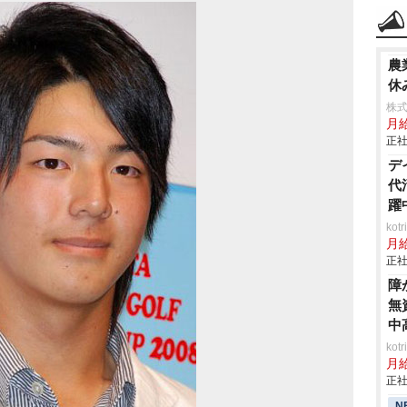
農
休
株
月給
正社
デ
代
躍
ko
月
正社
障
無
中
ko
月
正社
N