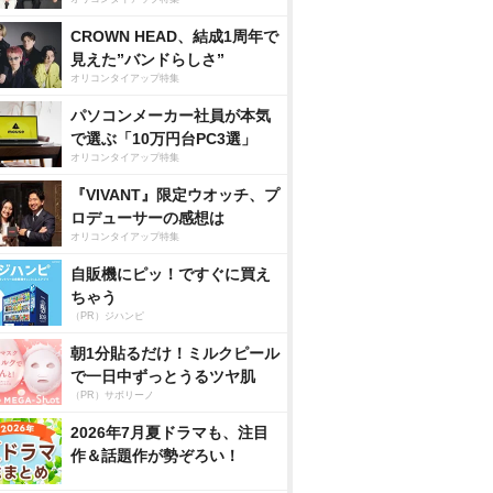
CROWN HEAD、結成1周年で
見えた”バンドらしさ”
オリコンタイアップ特集
パソコンメーカー社員が本気
で選ぶ「10万円台PC3選」
オリコンタイアップ特集
『VIVANT』限定ウオッチ、プ
ロデューサーの感想は
オリコンタイアップ特集
自販機にピッ！ですぐに買え
ちゃう
（PR）ジハンピ
朝1分貼るだけ！ミルクピール
で一日中ずっとうるツヤ肌
（PR）サボリーノ
2026年7月夏ドラマも、注目
作＆話題作が勢ぞろい！