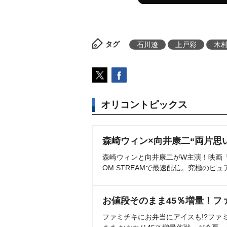
タグ
石川遼
上戸彩
木
オリコントピックス
森崎ウィン×向井康二“両片思
森崎ウィンと向井康二がW主演！映画『（L
OM STREAMで最速配信。究極のピュ
お値段そのまま45％増量！フ
ファミチキにお弁当にアイスも!?ファ