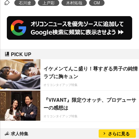
するなど今年大活躍となったプロ
石川遼
上戸彩
木村拓哉
CM
ゴルファーの
石川遼
選手と
SMAP
・
木村拓哉
がともに13社に起用さ
れCMキングに輝いた。
PICK UP
イケメンてんこ盛り！尊すぎる男子の純情
ラブに胸キュン
オリコンタイアップ特集
『VIVANT』限定ウオッチ、プロデューサ
ーの感想は
オリコンタイアップ特集
求人特集
さらに見る