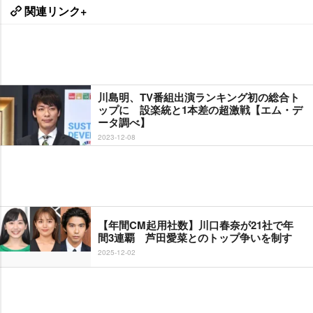
関連リンク+
川島明、TV番組出演ランキング初の総合ト
ップに 設楽統と1本差の超激戦【エム・デ
ータ調べ】
2023-12-08
【年間CM起用社数】川口春奈が21社で年
間3連覇 芦田愛菜とのトップ争いを制す
2025-12-02