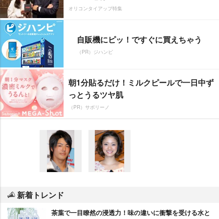
オリコンタイアップ特集
自販機にピッ！ですぐに買えちゃう
（PR）ジハンピ
朝1分貼るだけ！ミルクピールで一日中ず
っとうるツヤ肌
（PR）サボリーノ
新着トレンド
茶葉で一目瞭然の浸透力！味の違いに衝撃を受ける水と