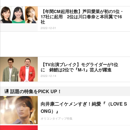
【年間CM起用社数】芦田愛菜が初の1位・
17社に起用 2位は川口春奈と本田翼で16
社
2022-12-01
【TV出演ブレイク】モグライダーが1位
に 錦鯉は2位で『M-1』芸人が躍進
2022-12-14
話題の特集をPICK UP！
向井康二イケメンすぎ！純愛『（LOVE S
ONG）』
オリコンタイアップ特集