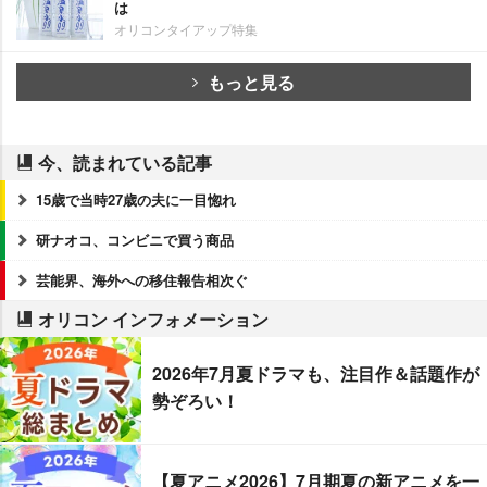
は
オリコンタイアップ特集
もっと見る
今、読まれている記事
15歳で当時27歳の夫に一目惚れ
研ナオコ、コンビニで買う商品
芸能界、海外への移住報告相次ぐ
オリコン インフォメーション
2026年7月夏ドラマも、注目作＆話題作が
勢ぞろい！
【夏アニメ2026】7月期夏の新アニメを一