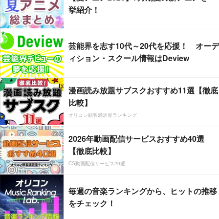
挙紹介！
芸能界を志す10代～20代を応援！ オーデ
ィション・スクール情報はDeview
漫画読み放題サブスクおすすめ11選【徹底
比較】
オリコン顧客満足度ランキング
2026年動画配信サービスおすすめ40選
【徹底比較】
CS動画配信サービス20選
毎週の音楽ランキングから、ヒットの推移
をチェック！