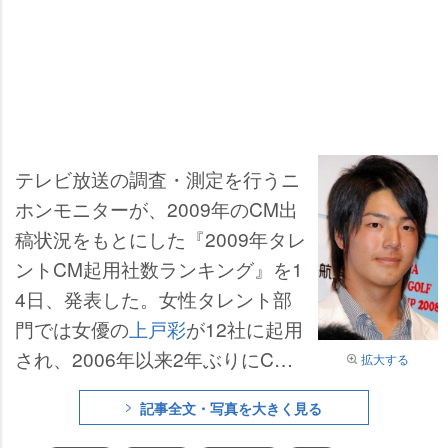
テレビ放送の調査・測定を行うニ
ホンモニターが、2009年のCM出
稿状況をもとにした『2009年タレ
ントCM起用社数ランキング』を1
4日、発表した。女性タレント部
門では女優の
上戸彩
が12社に起用
され、2006年以来2年ぶりにCM
拡大する
クイーンの座に復活。男性タレン
記事全文・写真を大きく見る
ト部門では、最年少賞金王を獲得