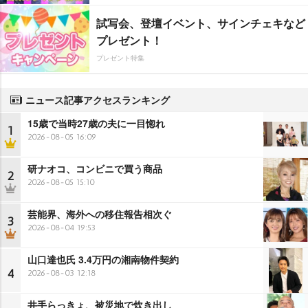
試写会、登壇イベント、サインチェキなど
プレゼント！
プレゼント特集
ニュース記事アクセスランキング
15歳で当時27歳の夫に一目惚れ
1
2026-08-05 16:09
研ナオコ、コンビニで買う商品
2
2026-08-05 15:10
芸能界、海外への移住報告相次ぐ
3
2026-08-04 19:53
山口達也氏 3.4万円の湘南物件契約
4
2026-08-03 12:18
井手らっきょ、被災地で炊き出し