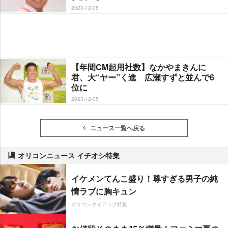
2023-12-08
【年間CM起用社数】なかやまきんに
君、大“ヤー”く進 広瀬すずと並んで6
位に
2023-12-05
ニュース一覧へ戻る
オリコンニュース イチオシ特集
イケメンてんこ盛り！尊すぎる男子の純
情ラブに胸キュン
オリコンタイアップ特集