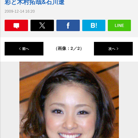
彩と木村拓哉&石川遼
2009-12-14 16:20
（画像：2／2）
前へ
次へ