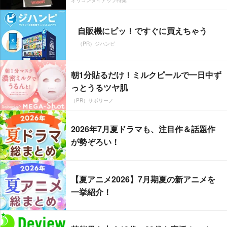
オリコンタイアップ特集
自販機にピッ！ですぐに買えちゃう
（PR）ジハンピ
朝1分貼るだけ！ミルクピールで一日中ず
っとうるツヤ肌
（PR）サボリーノ
2026年7月夏ドラマも、注目作＆話題作
が勢ぞろい！
【夏アニメ2026】7月期夏の新アニメを
一挙紹介！