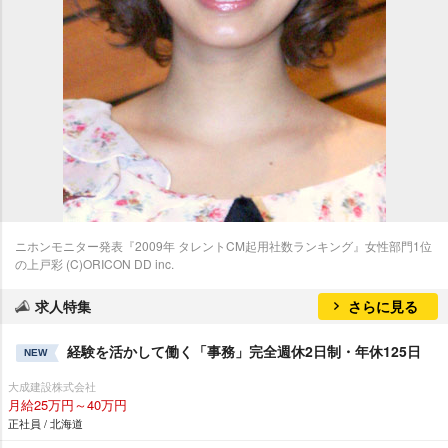
ニホンモニター発表『2009年 タレントCM起用社数ランキング』女性部門1位
の上戸彩 (C)ORICON DD inc.
求人特集
さらに見る
経験を活かして働く「事務」完全週休2日制・年休125日
NEW
大成建設株式会社
月給25万円～40万円
正社員 / 北海道