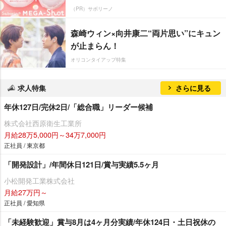
（PR）サボリーノ
森崎ウィン×向井康二“両片思い”にキュン
が止まらん！
オリコンタイアップ特集
求人特集
さらに見る
年休127日/完休2日/「総合職」リーダー候補
株式会社西原衛生工業所
月給28万5,000円～34万7,000円
正社員 / 東京都
「開発設計」/年間休日121日/賞与実績5.5ヶ月
小松開発工業株式会社
月給27万円～
正社員 / 愛知県
「未経験歓迎」賞与8月は4ヶ月分実績/年休124日・土日祝休の