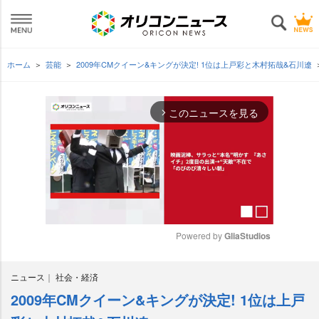
ホーム
芸能
2009年CMクイーン&キングが決定! 1位は上戸彩と木村拓哉&石川遼
このニュースを見る
arrow_forward_ios
Powered by 
GliaStudios
M
ニュース
社会・経済
u
t
2009年CMクイーン&キングが決定! 1位は上戸
e