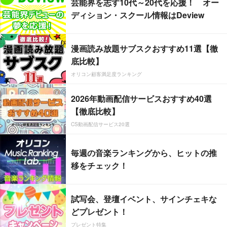
芸能界を志す10代～20代を応援！ オー
ディション・スクール情報はDeview
漫画読み放題サブスクおすすめ11選【徹
底比較】
オリコン顧客満足度ランキング
2026年動画配信サービスおすすめ40選
【徹底比較】
CS動画配信サービス20選
毎週の音楽ランキングから、ヒットの推
移をチェック！
試写会、登壇イベント、サインチェキな
どプレゼント！
プレゼント特集