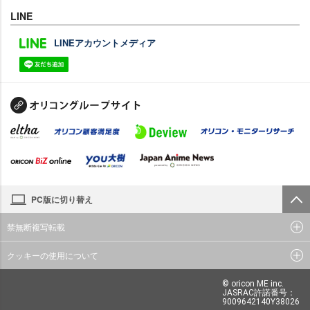
LINE
LINEアカウントメディア
PC版に切り替え
禁無断複写転載
クッキーの使用について
© oricon ME inc.
JASRAC許諾番号：
9009642140Y38026