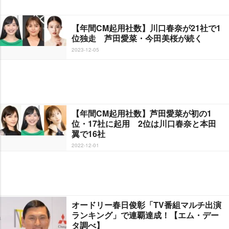
【年間CM起用社数】川口春奈が21社で1
位独走 芦田愛菜・今田美桜が続く
2023-12-05
【年間CM起用社数】芦田愛菜が初の1
位・17社に起用 2位は川口春奈と本田
翼で16社
2022-12-01
オードリー春日俊彰「TV番組マルチ出演
ランキング」で連覇達成！【エム・デー
タ調べ】