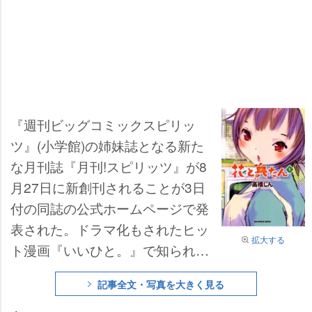
『週刊ビッグコミックスピリッ
ツ』(小学館)の姉妹誌となる新た
な月刊誌『月刊!スピリッツ』が8
月27日に新創刊されることが3日
付の同誌の公式ホームページで発
表された。ドラマ化もされたヒッ
拡大する
ト漫画『いいひと。』で知られる
高橋しん氏が現在『スピリッツ』
記事全文・写真を大きく見る
で連載している『花と奥たん』の