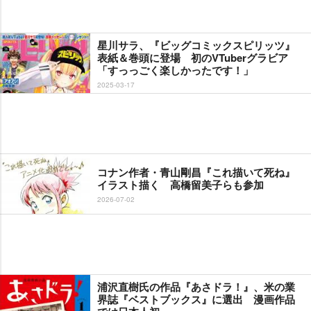
星川サラ、『ビッグコミックスピリッツ』
表紙＆巻頭に登場 初のVTuberグラビア
「すっっごく楽しかったです！」
2025-03-17
コナン作者・青山剛昌『これ描いて死ね』
イラスト描く 高橋留美子らも参加
2026-07-02
浦沢直樹氏の作品『あさドラ！』、米の業
界誌『ベストブックス』に選出 漫画作品