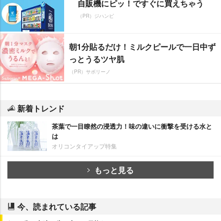
自販機にピッ！ですぐに買えちゃう
（PR）ジハンピ
朝1分貼るだけ！ミルクピールで一日中ず
っとうるツヤ肌
（PR）サボリーノ
新着トレンド
茶葉で一目瞭然の浸透力！味の違いに衝撃を受ける水と
は
オリコンタイアップ特集
もっと見る
今、読まれている記事