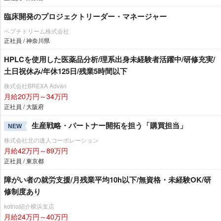
臨床開発のプロジェクトリーダー・マネージャー
ペプチドリーム株式会社
正社員 / 神奈川県
HPLCを使用した医薬品分析/理系出身未経験者活躍中/研修充実/
土日祝休み/年休125日/残業5時間以下
株式会社BREXA Advan
月給20万円～34万円
正社員 / 大阪府
生産戦略・パートナー開拓を担う「購買担当」
NEW
株式会社北の達人コーポレーション
月給42万円～89万円
正社員 / 東京都
障がい者の就労支援/月残業平均10h以下/無資格・未経験OK/研
修制度あり
kotrio紹介横浜支店
月給24万円～40万円