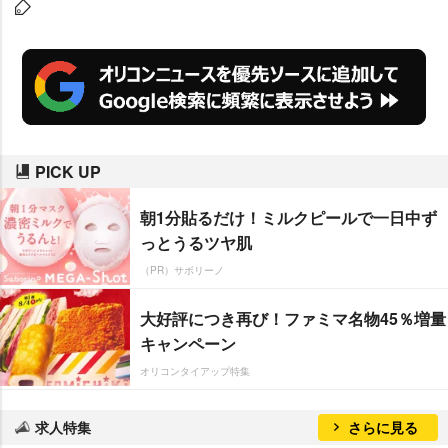
前日譚を描く『花と奥たん エピソ
ードゼロ』、『クピドの悪戯 虹
玉』で知られる北崎拓氏の新作
『逆襲のオレ×ヨメ』などが掲載
され、トータルは600ページを超
えるボリュームたっぷりの新漫画
PICK UP
雑誌となる。
朝1分貼るだけ！ミルクピールで一日中ず
っとうるツヤ肌
（PR）サボリーノ
大好評につき再び！ファミマ名物45％増量
キャンペーン
オリコンタイアップ特集
求人特集
さらに見る