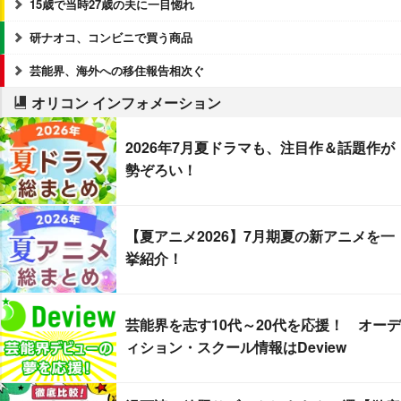
15歳で当時27歳の夫に一目惚れ
研ナオコ、コンビニで買う商品
芸能界、海外への移住報告相次ぐ
オリコン インフォメーション
2026年7月夏ドラマも、注目作＆話題作が
勢ぞろい！
【夏アニメ2026】7月期夏の新アニメを一
挙紹介！
芸能界を志す10代～20代を応援！ オーデ
ィション・スクール情報はDeview