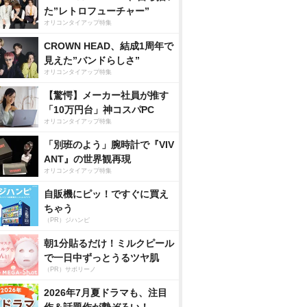
た”レトロフューチャー”
オリコンタイアップ特集
CROWN HEAD、結成1周年で
見えた”バンドらしさ”
オリコンタイアップ特集
【驚愕】メーカー社員が推す
「10万円台」神コスパPC
オリコンタイアップ特集
「別班のよう」腕時計で『VIV
ANT』の世界観再現
オリコンタイアップ特集
自販機にピッ！ですぐに買え
ちゃう
（PR）ジハンピ
朝1分貼るだけ！ミルクピール
で一日中ずっとうるツヤ肌
（PR）サボリーノ
2026年7月夏ドラマも、注目