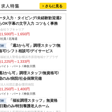
さらに見る
ータ入力・タイピング/未経験歓迎週2
らOK字幕の文字入力 コツもく事務
式会社ラブキャリア
1,500円～1,650円
社員 / 北海道
「週2から可」調理スタッフ/無
EW
格可/シフト相談可/デイサービス
会福祉法人聖母会/横浜市原宿地域ケアプラザ
1,225円～1,333円
バイト・パート / 神奈川県
週2から可」調理スタッフ/無資格可/
勤のみ/病院/社会保障完備
法人社団正慶会/栗田病院
1,250円～1,400円
バイト・パート / 神奈川県
「福祉調理スタッフ」無資格
EW
/日勤のみ/特別養護老人ホーム