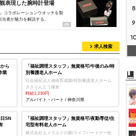
界観表現した腕時計登場
8
NT』コラボレーションウオッチを製
担当者が魅力を解説する。
9
1
求人検索
2から
「福祉調理スタッフ」無資格可/午後のみ/特
作業
別養護老人ホーム
社会福祉法人湘南育成園/特別養護老人ホーム
ささりんどう鎌倉
時給1,230円
アルバイト・パート / 神奈川県
日SN
「福祉調理スタッフ」無資格可/夜勤専従/住
有
宅型有料老人ホーム
株式会社エメラルドの郷/ライフパートナー松