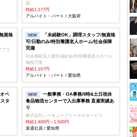
原
時給1,177円
アルバイト・パート / 大阪府
/無資格
「未経験OK」調理スタッフ/無資格
NEW
可/日勤のみ/特別養護老人ホーム/社会保障
完備
アプラ
社会福祉法人愛生福祉会/特別養護老人ホーム
御桜乃里
時給1,157円
アルバイト・パート / 愛知県
オペ
一般事務・OA事務/9時&土日祝休
NEW
にスタ
食品物流センターで入出庫事務 直雇実績あ
り
株式会社シーキューブトータルサービス
時給1,400円～1,500円
派遣社員 / 愛知県