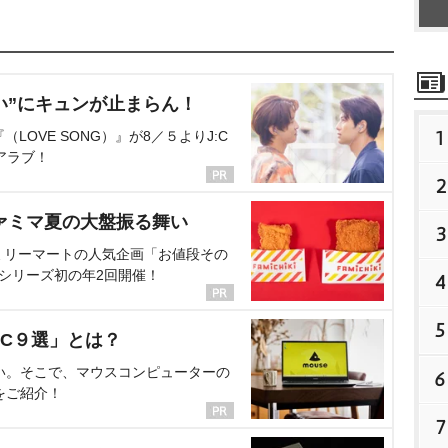
い”にキュンが止まらん！
1
OVE SONG）』が8／５よりJ:C
アラブ！
2
ァミマ夏の大盤振る舞い
3
ミリーマートの人気企画「お値段その
、シリーズ初の年2回開催！
4
5
C９選」とは？
い。そこで、マウスコンピューターの
6
をご紹介！
7