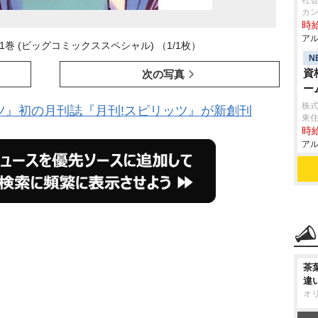
社会
カ
時給
アル
巻 (ビッグコミックススペシャル) （1/1枚）
N
資
次の写真
ー
株式
ツ』初の月刊誌『月刊!スピリッツ』が新創刊
東
時給
アル
茶
違
オ