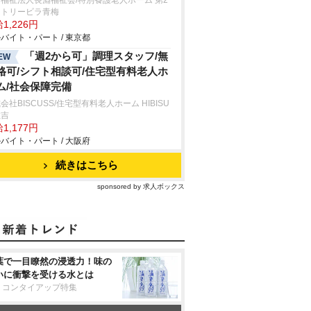
福祉法人長淵福祉会/特別養護老人ホーム 第2
ントリービラ青梅
1,226円
バイト・パート / 東京都
「週2から可」調理スタッフ/無
EW
格可/シフト相談可/住宅型有料老人ホ
ム/社会保障完備
会社BISCUSS/住宅型有料老人ホーム HIBISU
住吉
1,177円
バイト・パート / 大阪府
続きはこちら
sponsored by 求人ボックス
葉で一目瞭然の浸透力！味の
いに衝撃を受ける水とは
リコンタイアップ特集