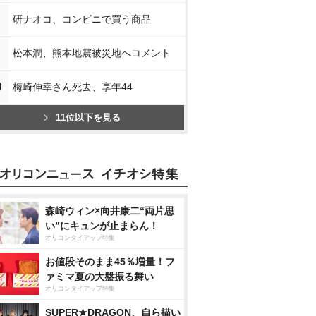
研ナオコ、コンビニで買う商品
松本潤、熊本地震被災地へコメント
0
梅崎伸幸さん死去、享年44
11位以下を見る
森崎ウィン×向井康二“両片思
い”にキュンが止まらん！
オリコンタイアップ特集
お値段そのまま45％増量！フ
ァミマ夏の大盤振る舞い
オリコンタイアップ特集
SUPER★DRAGON、自ら描い