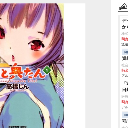
デ
か
株
時給
派遣
N
資
社
時給
アル
「
日
医療
時給
アル
N
可