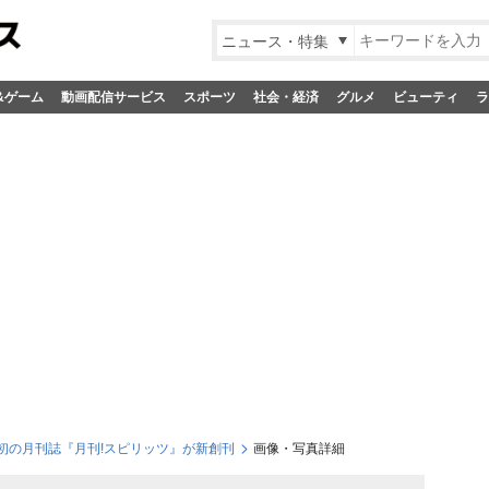
ニュース・特集
&ゲーム
動画配信サービス
スポーツ
社会・経済
グルメ
ビューティ
ラ
初の月刊誌『月刊!スピリッツ』が新創刊
画像・写真詳細