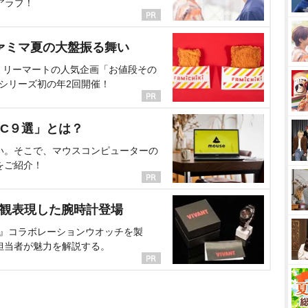
アラブ！
ァミマ夏の大盤振る舞い
ミリーマートの人気企画「お値段その
、シリーズ初の年2回開催！
C９選」とは？
い。そこで、マウスコンピューターの
をご紹介！
界観表現した腕時計登場
NT』コラボレーションウオッチを製
担当者が魅力を解説する。