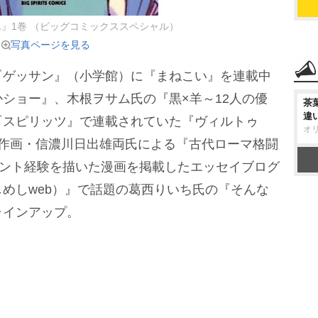
ん』1巻 （ビッグコミックススペシャル）
写真ページを見る
ゲッサン』（小学館）に『まねこい』を連載中
ショー』、木根ヲサム氏の『黒×羊～12人の優
茶
違
『スピリッツ』で連載されていた『ヴィルトゥ
オ
、作画・信濃川日出雄両氏による『古代ローマ格闘
タント経験を描いた漫画を掲載したエッセイブログ
めしweb）』で話題の葛西りいち氏の『そんな
ラインアップ。