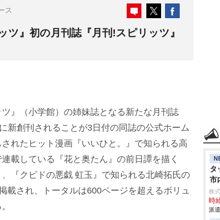
ース
ッツ』初の月刊誌『月刊!スピリッツ』
ツ』（小学館）の姉妹誌となる新たな月刊誌
日に新創刊されることが3日付の同誌の公式ホーム
もされたヒット漫画『いいひと。』で知られる高
で連載している『花と奥たん』の前日譚を描く
N
タ
、『クピドの悪戯 虹玉』で知られる北崎拓氏の
市
掲載され、トータルは600ページを超えるボリュ
株
時給
る。
派遣