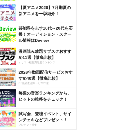
【夏アニメ2026】7月期夏の
新アニメを一挙紹介！
芸能界を志す10代～20代を応
援！オーディション・スクー
ル情報はDeview
漫画読み放題サブスクおすす
め11選【徹底比較】
オリコン顧客満足度ランキング
2026年動画配信サービスおす
すめ40選【徹底比較】
CS動画配信サービス20選
毎週の音楽ランキングから、
ヒットの推移をチェック！
試写会、登壇イベント、サイ
ンチェキなどプレゼント！
プレゼント特集