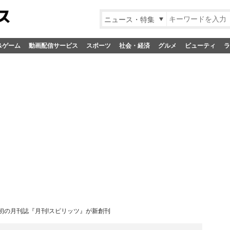
ニュース・特集
&ゲーム
動画配信サービス
スポーツ
社会・経済
グルメ
ビューティ
ラ
初の月刊誌『月刊!スピリッツ』が新創刊