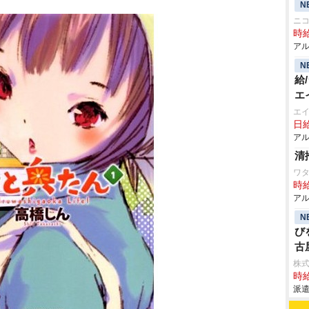
N
ニコ
時給
アル
N
給
エ
エ
日給
アル
清
ワタ
時給
アル
N
び
古
株
時給
派遣