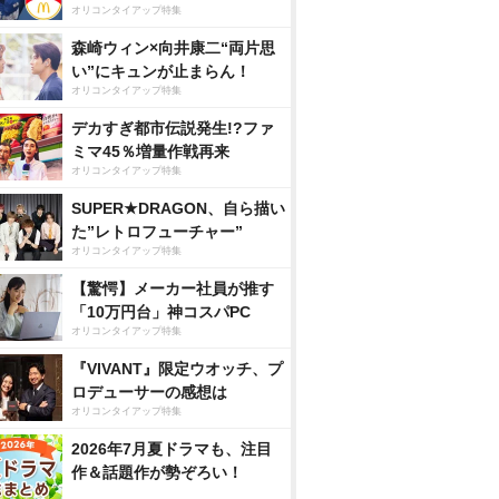
オリコンタイアップ特集
森崎ウィン×向井康二“両片思
い”にキュンが止まらん！
オリコンタイアップ特集
デカすぎ都市伝説発生!?ファ
ミマ45％増量作戦再来
オリコンタイアップ特集
SUPER★DRAGON、自ら描い
た”レトロフューチャー”
オリコンタイアップ特集
【驚愕】メーカー社員が推す
「10万円台」神コスパPC
オリコンタイアップ特集
『VIVANT』限定ウオッチ、プ
ロデューサーの感想は
オリコンタイアップ特集
2026年7月夏ドラマも、注目
作＆話題作が勢ぞろい！