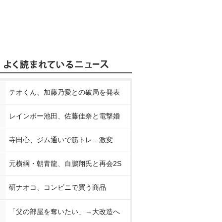
テオくん、加藤乃愛との破局を発表
レインボー池田、佐藤佳奈と電撃婚
寺田心、ジム通いで筋トレ…激変
元横綱・朝青龍、白鵬翔氏と再会2S
研ナオコ、コンビニで買う商品
「父の部屋を奪いたい」→大改造へ