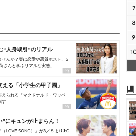
7
8
9
む“人身取引”のリアル
1
ませんか？実は恋愛や悪質ホスト、S
海荷さんと学ぶリアルな実態。
支える「小学生の甲子園」
与えられる「マクドナルド・ワッペ
指す
い”にキュンが止まらん！
OVE SONG）』が8／５よりJ:C