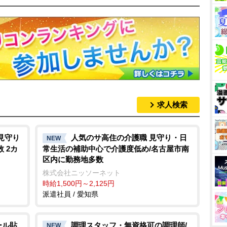
求人検索
見守り
人気のサ高住の介護職 見守り・日
NEW
 2カ
常生活の補助中心で介護度低め/名古屋市南
区内に勤務地多数
株式会社ニッソーネット
時給1,500円～2,125円
派遣社員 / 愛知県
ール貼
調理スタッフ・無資格可の調理師/
NEW