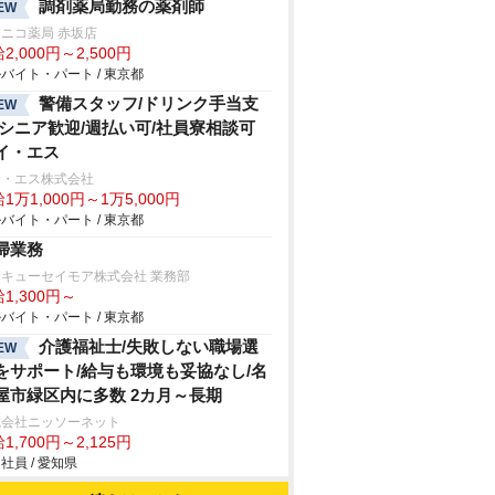
調剤薬局勤務の薬剤師
EW
ニコ薬局 赤坂店
2,000円～2,500円
バイト・パート / 東京都
警備スタッフ/ドリンク手当支
EW
/シニア歓迎/週払い可/社員寮相談可
イ・エス
イ・エス株式会社
1万1,000円～1万5,000円
バイト・パート / 東京都
掃業務
キューセイモア株式会社 業務部
1,300円～
バイト・パート / 東京都
介護福祉士/失敗しない職場選
EW
をサポート/給与も環境も妥協なし/名
屋市緑区内に多数 2カ月～長期
式会社ニッソーネット
1,700円～2,125円
社員 / 愛知県