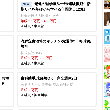
老健の理学療法士/未経験歓迎生活
NEW
期リハを基礎から学べる年間休日123日
社会医療法人財団 仁医会
年収366万円～486万円
正社員 / 東京都
海鮮定食酒場のキッチン/完週休2日可/未経
験可
株式会社Dazy
月給35万円～50万円
正社員 / 東京都
超!急性
歯科助手/未経験OK・完全週休2日
きる
医療法人社団清美会 清水歯科医院
月給25万円
正社員 / 神奈川県