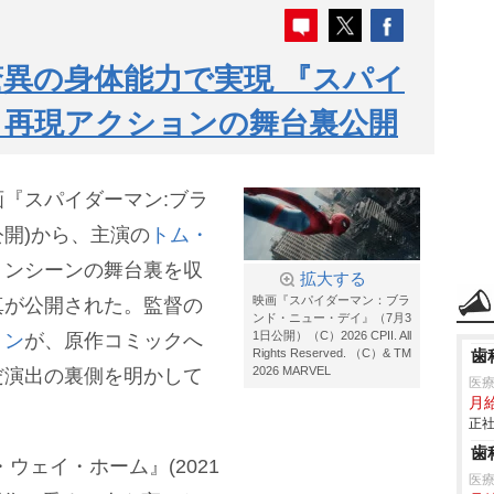
異の身体能力で実現 『スパイ
ク再現アクションの舞台裏公開
『スパイダーマン:ブラ
公開)から、主演の
トム・
ョンシーンの舞台裏を収
拡大する
映画『スパイダーマン：ブラ
真が公開された。監督の
ンド・ニュー・デイ』（7月3
1日公開）（C）2026 CPII. All
トン
が、原作コミックへ
Rights Reserved. （C）& TM
歯
2026 MARVEL
だ演出の裏側を明かして
医
月
正社
歯
ウェイ・ホーム』(2021
医療