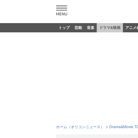
トップ
芸能
音楽
ドラマ&映画
アニメ
ホーム（オリコンニュース）
Drama&Movie T