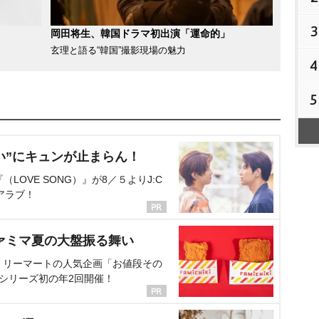
3
岡田将生、韓国ドラマ初出演「運命的」
玄理と語る“韓国”撮影現場の魅力
4
5
い”にキュンが止まらん！
OVE SONG）』が8／５よりJ:C
アラブ！
ァミマ夏の大盤振る舞い
ミリーマートの人気企画「お値段その
、シリーズ初の年2回開催！