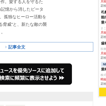
新作。愛する人を守るた
月
正社
の記憶から消したピータ
札
が、孤独なヒーロー活動を
能
乗
る脅威"と、新たな敵の襲
ま
う。
月
正社
歯
記事全文
医
月
正社
N
業
株
時給
正社