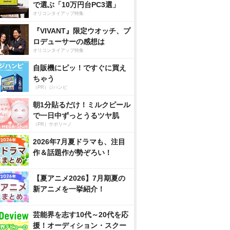
で選ぶ「10万円台PC3選」
オリコンタイアップ特集
『VIVANT』限定ウオッチ、プ
ロデューサーの感想は
オリコンタイアップ特集
自販機にピッ！ですぐに買え
ちゃう
（PR）ジハンピ
朝1分貼るだけ！ミルクピール
で一日中ずっとうるツヤ肌
（PR）サボリーノ
2026年7月夏ドラマも、注目
作＆話題作が勢ぞろい！
【夏アニメ2026】7月期夏の
新アニメを一挙紹介！
芸能界を志す10代～20代を応
援！オーディション・スクー