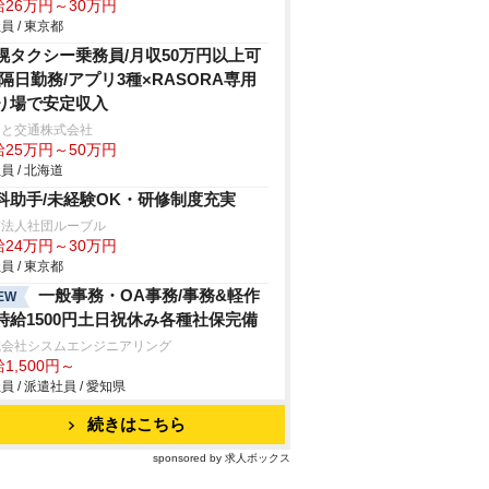
給26万円～30万円
員 / 東京都
幌タクシー乗務員/月収50万円以上可
/隔日勤務/アプリ3種×RASORA専用
り場で安定収入
こと交通株式会社
給25万円～50万円
員 / 北海道
科助手/未経験OK・研修制度充実
療法人社団ルーブル
給24万円～30万円
員 / 東京都
一般事務・OA事務/事務&軽作
EW
時給1500円土日祝休み各種社保完備
式会社シスムエンジニアリング
1,500円～
員 / 派遣社員 / 愛知県
続きはこちら
sponsored by 求人ボックス