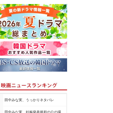
田中みな実、うっかりネタバレ
田中みな実、妊娠発表後初の公の場