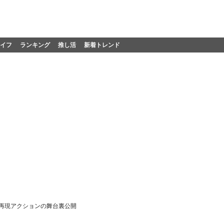
イフ
ランキング
推し活
新着トレンド
再現アクションの舞台裏公開