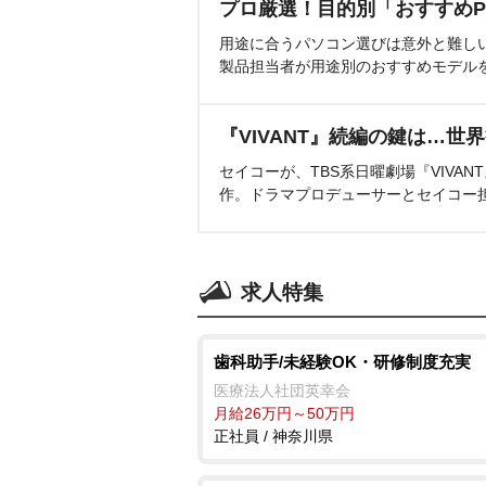
プロ厳選！目的別「おすすめP
用途に合うパソコン選びは意外と難し
製品担当者が用途別のおすすめモデル
『VIVANT』続編の鍵は…世
セイコーが、TBS系日曜劇場『VIVA
作。ドラマプロデューサーとセイコー
求人特集
歯科助手/未経験OK・研修制度充実
医療法人社団英幸会
月給26万円～50万円
正社員 / 神奈川県