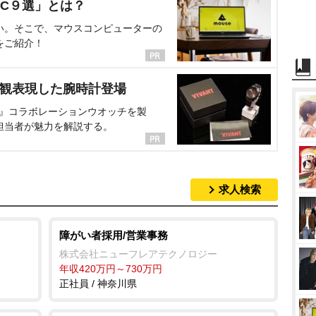
C９選」とは？
い。そこで、マウスコンピューターの
をご紹介！
界観表現した腕時計登場
NT』コラボレーションウオッチを製
担当者が魅力を解説する。
求人検索
障がい者採用/営業事務
株式会社ニューフレアテクノロジー
年収420万円～730万円
正社員 / 神奈川県