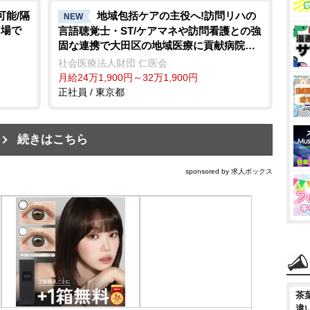
可能/隔
地域包括ケアの主役へ!訪問リハの
NEW
り場で
言語聴覚士・ST/ケアマネや訪問看護との強
固な連携で大田区の地域医療に貢献病院発
信の安心体制
社会医療法人財団 仁医会
月給24万1,900円～32万1,900円
正社員 / 東京都
続きはこちら
sponsored by 求人ボックス
茶
違