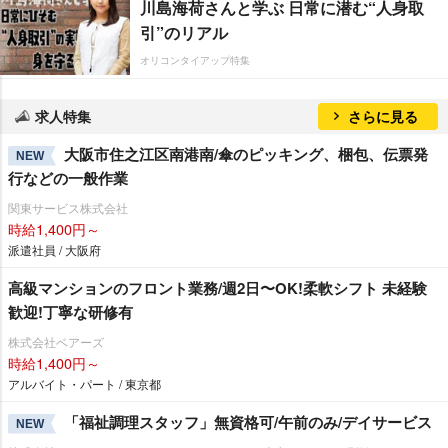
川島海荷さんと学ぶ 日常に潜む“人身取
引”のリアル
オリコンタイアップ特集
求人特集
さらに見る
大阪市住之江区南港南/傘のピッキング、梱包、伝票発
NEW
行などの一般作業
関東サービス株式会社
時給1,400円～
派遣社員 / 大阪府
⾼級マンションのフロント業務/週2⽇〜OK!柔軟シフト 未経験
歓迎!丁寧な研修有
株式会社ベアーズ
時給1,400円～
アルバイト・パート / 東京都
「福祉調理スタッフ」無資格可/午前のみ/デイサービス
NEW