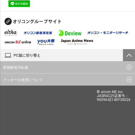
PC版に切り替え
禁無断複写転載
クッキーの使用について
© oricon ME inc.
JASRAC許諾番号：
9009642140Y38026