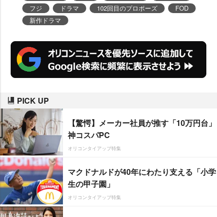
フジ
ドラマ
102回目のプロポーズ
FOD
新作ドラマ
PICK UP
【驚愕】メーカー社員が推す「10万円台」
神コスパPC
オリコンタイアップ特集
マクドナルドが40年にわたり支える「小学
生の甲子園」
オリコンタイアップ特集