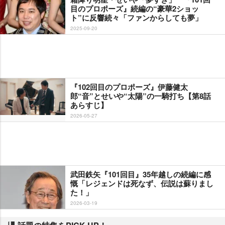
目のプロポーズ』続編の“豪華2ショッ
ト”に反響続々「ファンからしても夢」
2025-09-20
『102回目のプロポーズ』伊藤健太
郎“音”とせいや“太陽”の一騎打ち【第8話
あらすじ】
2026-05-27
武田鉄矢『101回目』35年越しの続編に感
慨「レジェンドは死なず、伝説は蘇りまし
た！」
2026-03-19