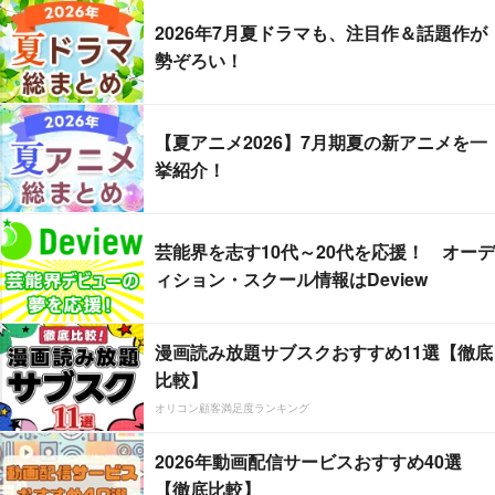
2026年7月夏ドラマも、注目作＆話題作が
勢ぞろい！
【夏アニメ2026】7月期夏の新アニメを一
挙紹介！
芸能界を志す10代～20代を応援！ オーデ
ィション・スクール情報はDeview
漫画読み放題サブスクおすすめ11選【徹底
比較】
オリコン顧客満足度ランキング
2026年動画配信サービスおすすめ40選
【徹底比較】