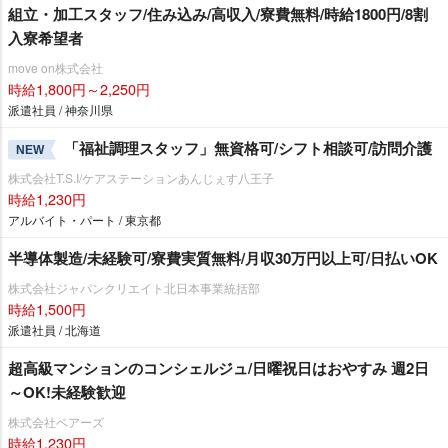
組立・加工スタッフ/住み込み/高収入/寮費無料/時給1800円/8割
入寮希望者
move on株式会社
時給1,800円～2,250円
派遣社員 / 神奈川県
「福祉調理スタッフ」無資格可/シフト相談可/訪問介護
NEW
株式会社T.S.I/ケアステーションあんじぇす八王子
時給1,230円
アルバイト・パート / 東京都
半導体製造/未経験可/寮費実質無料/月収30万円以上可/日払いOK
株式会社ジャパンクリエイト北日本事業統括部
時給1,500円
派遣社員 / 北海道
超高級マンションのコンシェルジュ/日曜祝日はおやすみ 週2日
～OK!未経験歓迎
株式会社ベアーズ
時給1,230円