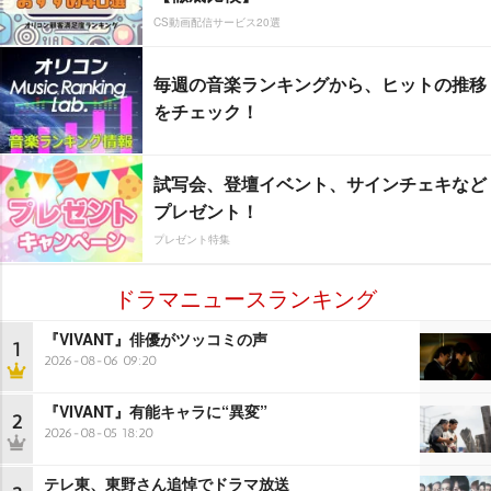
CS動画配信サービス20選
毎週の音楽ランキングから、ヒットの推移
をチェック！
試写会、登壇イベント、サインチェキなど
プレゼント！
プレゼント特集
ドラマニュースランキング
『VIVANT』俳優がツッコミの声
1
2026-08-06 09:20
『VIVANT』有能キャラに“異変”
2
2026-08-05 18:20
テレ東、東野さん追悼でドラマ放送