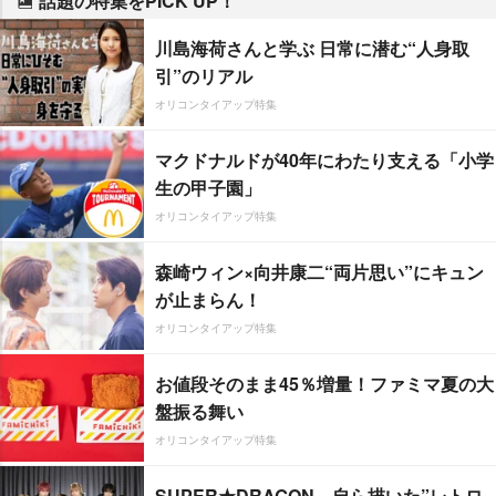
話題の特集をPICK UP！
川島海荷さんと学ぶ 日常に潜む“人身取
引”のリアル
オリコンタイアップ特集
マクドナルドが40年にわたり支える「小学
生の甲子園」
オリコンタイアップ特集
森崎ウィン×向井康二“両片思い”にキュン
が止まらん！
オリコンタイアップ特集
お値段そのまま45％増量！ファミマ夏の大
盤振る舞い
オリコンタイアップ特集
SUPER★DRAGON、自ら描いた”レトロ