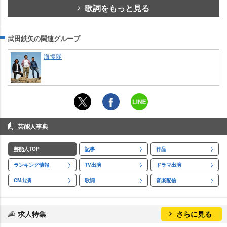
歌詞をもっと見る
武田鉄矢の関連グループ
海援隊
芸能人事典
芸能人TOP
記事
作品
ランキング情報
TV出演
ドラマ出演
CM出演
歌詞
音楽配信
求人特集
さらに見る