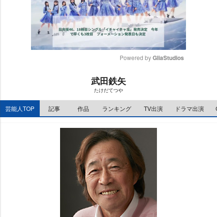
Powered by 
GliaStudios
M
武田鉄矢
u
たけだてつ
t
e
芸能人TOP
記事
作品
ランキング
TV出演
ドラマ出演