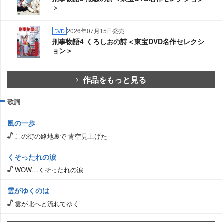
＞
2026年07月15日発売
DVD
刑事物語4 くろしおの詩＜東宝DVD名作セレクシ
ョン＞
作品をもっと見る
歌詞
風の一歩
この街の路地裏で 青空見上げた
くそったれの涙
WOW…くそったれの涙
雲がゆくのは
雲が北へと流れてゆく