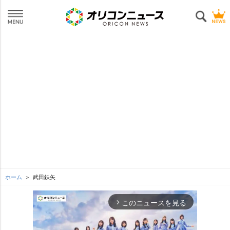
ホーム
武田鉄矢
このニュースを見る
arrow_forward_ios