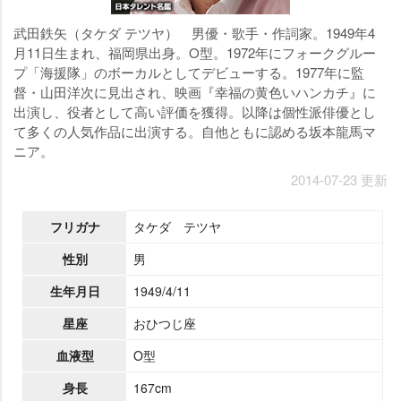
武田鉄矢（タケダ テツヤ） 男優・歌手・作詞家。1949年4
月11日生まれ、福岡県出身。O型。1972年にフォークグルー
プ「海援隊」のボーカルとしてデビューする。1977年に監
督・山田洋次に見出され、映画『幸福の黄色いハンカチ』に
出演し、役者として高い評価を獲得。以降は個性派俳優とし
て多くの人気作品に出演する。自他ともに認める坂本龍馬マ
ニア。
2014-07-23 更新
フリガナ
タケダ テツヤ
性別
男
生年月日
1949/4/11
星座
おひつじ座
血液型
O型
身長
167cm