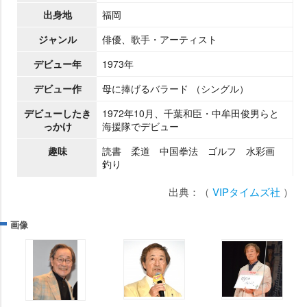
出身地
福岡
ジャンル
俳優、歌手・アーティスト
デビュー年
1973年
デビュー作
母に捧げるバラード （シングル）
デビューしたき
1972年10月、千葉和臣・中牟田俊男らと
っかけ
海援隊でデビュー
趣味
読書 柔道 中国拳法 ゴルフ 水彩画
釣り
出典：（
VIPタイムズ社
）
画像