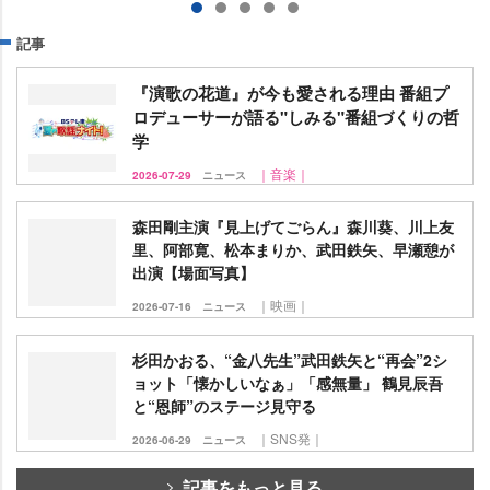
記事
『演歌の花道』が今も愛される理由 番組プ
ロデューサーが語る"しみる"番組づくりの哲
学
｜音楽｜
2026-07-29
ニュース
森田剛主演『見上げてごらん』森川葵、川上友
里、阿部寛、松本まりか、武田鉄矢、早瀬憩が
出演【場面写真】
｜映画｜
2026-07-16
ニュース
杉田かおる、“金八先生”武田鉄矢と“再会”2シ
ョット「懐かしいなぁ」「感無量」 鶴見辰吾
と“恩師”のステージ見守る
｜SNS発｜
2026-06-29
ニュース
記事をもっと見る