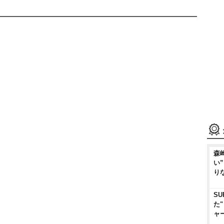
森
い
り
SU
た
ャ