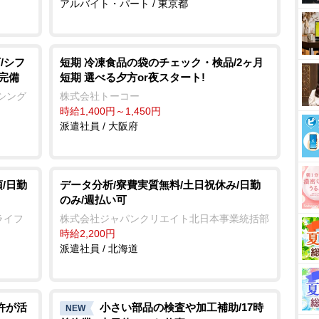
アルバイト・パート / 東京都
/シフ
短期 冷凍食品の袋のチェック・検品/2ヶ月
完備
短期 選べる夕方or夜スタート!
シング
株式会社トーコー
時給1,400円～1,450円
派遣社員 / 大阪府
/日勤
データ分析/寮費実質無料/土日祝休み/日勤
のみ/週払い可
ライフ
株式会社ジャパンクリエイト北日本事業統括部
時給2,200円
派遣社員 / 北海道
許が活
小さい部品の検査や加工補助/17時
NEW