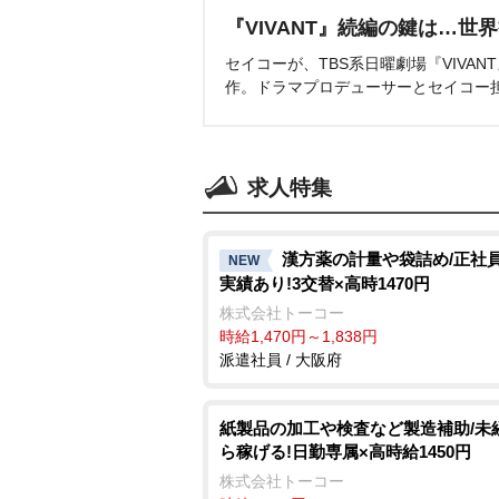
『VIVANT』続編の鍵は…世
セイコーが、TBS系日曜劇場『VIVA
作。ドラマプロデューサーとセイコー
求人特集
漢方薬の計量や袋詰め/正社
NEW
実績あり!3交替×高時1470円
株式会社トーコー
時給1,470円～1,838円
派遣社員 / 大阪府
紙製品の加工や検査など製造補助/未
ら稼げる!日勤専属×高時給1450円
株式会社トーコー