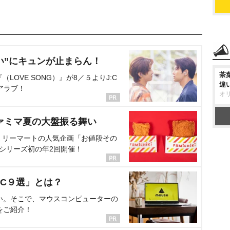
い”にキュンが止まらん！
茶
OVE SONG）』が8／５よりJ:C
違
アラブ！
オ
ァミマ夏の大盤振る舞い
ミリーマートの人気企画「お値段その
、シリーズ初の年2回開催！
C９選」とは？
い。そこで、マウスコンピューターの
をご紹介！