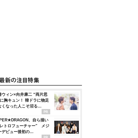
崎ウィン×向井康二 “両片思
”に胸キュン！ 韓ドラに物足
なくなった人こそ沼る…
PER★DRAGON、自ら描い
"レトロフューチャー" メジ
ーデビュー後初の…