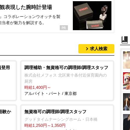
界観表現した腕時計登場
NT』コラボレーションウオッチを製
担当者が魅力を解説する。
求人検索
員登用
調理補助・無資格可の調理師/調理スタッフ
株式会社メフォス 北区東十条付近保育園内の
厨房
時給1,400円～
アルバイト・パート / 東京都
経験か
無資格可の調理師/調理スタッフ
グッドタイムナーシングホーム・日本橋
時給1,250円～1,350円