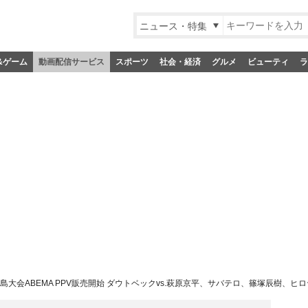
ニュース・特集
&ゲーム
動画配信サービス
スポーツ
社会・経済
グルメ
ビューティ
ラ
18広島大会ABEMA PPV販売開始 ダウトベックvs.萩原京平、サバテロ、篠塚辰樹、ヒ