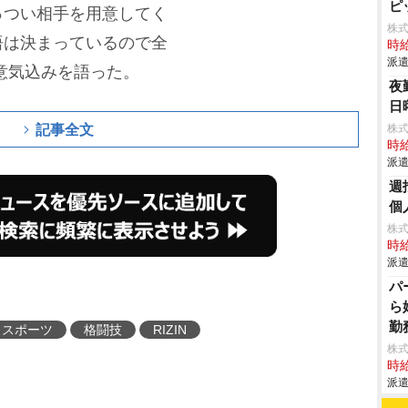
ピ
っつい相手を用意してく
株
悟は決まっているので全
時給
派遣
意気込みを語った。
夜
日
記事全文
株
時給
派遣
週
個
株
時給
派遣
パ
ら
勤
スポーツ
格闘技
RIZIN
株
時給
派遣