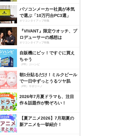
パソコンメーカー社員が本気
で選ぶ「10万円台PC3選」
オリコンタイアップ特集
『VIVANT』限定ウオッチ、プ
ロデューサーの感想は
オリコンタイアップ特集
自販機にピッ！ですぐに買え
ちゃう
（PR）ジハンピ
朝1分貼るだけ！ミルクピール
で一日中ずっとうるツヤ肌
（PR）サボリーノ
2026年7月夏ドラマも、注目
作＆話題作が勢ぞろい！
【夏アニメ2026】7月期夏の
新アニメを一挙紹介！