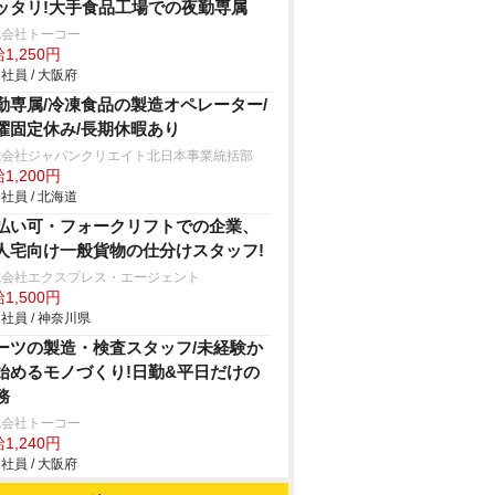
ッタリ!大手食品工場での夜勤専属
式会社トーコー
1,250円
社員 / 大阪府
勤専属/冷凍食品の製造オペレーター/
曜固定休み/長期休暇あり
式会社ジャパンクリエイト北日本事業統括部
1,200円
社員 / 北海道
払い可・フォークリフトでの企業、
人宅向け一般貨物の仕分けスタッフ!
式会社エクスプレス・エージェント
1,500円
社員 / 神奈川県
ーツの製造・検査スタッフ/未経験か
始めるモノづくり!日勤&平日だけの
務
式会社トーコー
1,240円
社員 / 大阪府