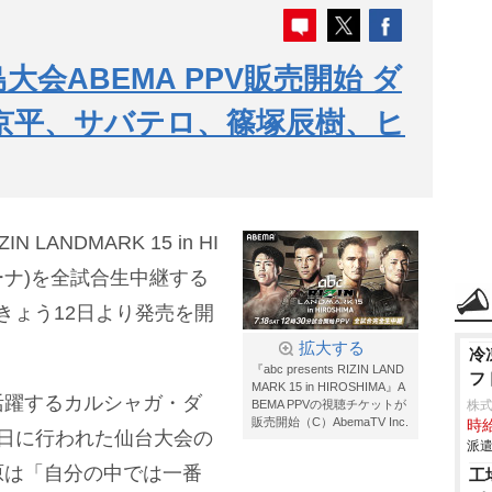
島大会ABEMA PPV販売開始 ダ
原京平、サバテロ、篠塚辰樹、ヒ
IN LANDMARK 15 in HI
リーナ)を全試合生中継する
、きょう12日より発売を開
拡大する
冷
『abc presents RIZIN LAND
フ
MARK 15 in HIROSHIMA』A
活躍するカルシャガ・ダ
BEMA PPVの視聴チケットが
株
販売開始（C）AbemaTV Inc.
時給
6日に行われた仙台大会の
派遣
原は「自分の中では一番
工