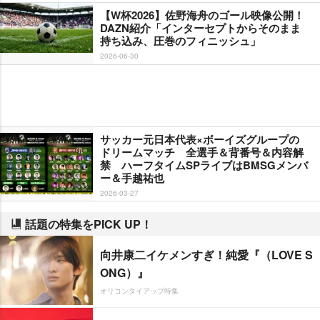
【W杯2026】佐野海舟のゴール映像公開！
DAZN紹介「インターセプトからそのまま
持ち込み、圧巻のフィニッシュ」
2026-06-30
サッカー元日本代表×ボーイズグループの
ドリームマッチ 全選手＆背番号＆内容解
禁 ハーフタイムSPライブはBMSGメンバ
ー＆手越祐也
2026-03-27
話題の特集をPICK UP！
向井康二イケメンすぎ！純愛『（LOVE S
ONG）』
オリコンタイアップ特集