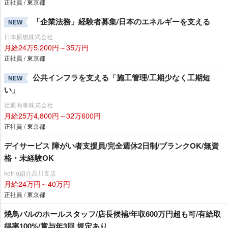
正社員 / 東京都
「企業法務」経験者募集/日本のエネルギーを支える
NEW
日本原燃株式会社
月給24万5,200円～35万円
正社員 / 東京都
公共インフラを支える「施工管理/工期少なく工期短
NEW
い」
荏原商事株式会社
月給25万4,800円～32万600円
正社員 / 東京都
デイサービス 障がい者支援員/完全週休2日制/ブランクOK/無資
格・未経験OK
kotrio紹介品川支店
月給24万円～40万円
正社員 / 東京都
焼鳥バルのホールスタッフ/店長候補/年収600万円超も可/有給取
得率100%/賞与年3回 規定あり