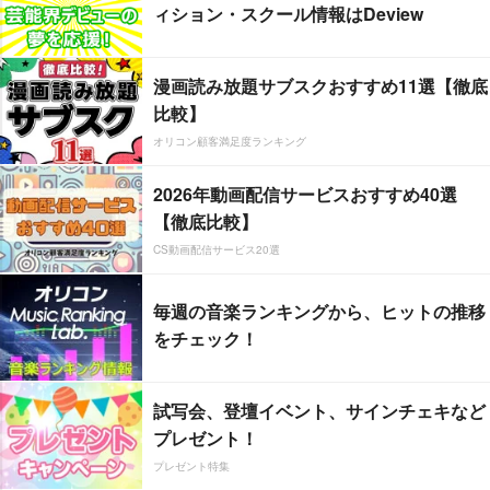
ィション・スクール情報はDeview
漫画読み放題サブスクおすすめ11選【徹底
比較】
オリコン顧客満足度ランキング
2026年動画配信サービスおすすめ40選
【徹底比較】
CS動画配信サービス20選
毎週の音楽ランキングから、ヒットの推移
をチェック！
試写会、登壇イベント、サインチェキなど
プレゼント！
プレゼント特集