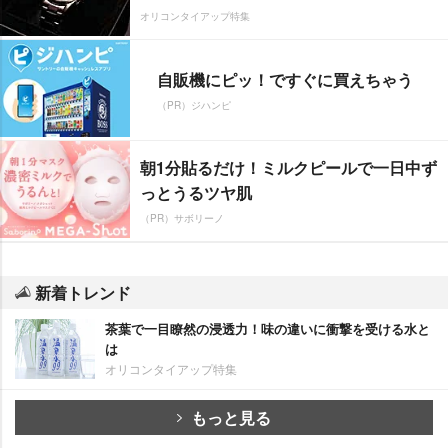
オリコンタイアップ特集
自販機にピッ！ですぐに買えちゃう
（PR）ジハンピ
朝1分貼るだけ！ミルクピールで一日中ず
っとうるツヤ肌
（PR）サボリーノ
新着トレンド
茶葉で一目瞭然の浸透力！味の違いに衝撃を受ける水と
は
オリコンタイアップ特集
もっと見る