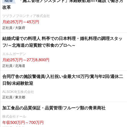
「施工管理アシスタント」未経験歓迎/IT×建設で働き方
NEW
改革
ツヅラノフロンティア株式会社
月給25万円～45万円
正社員 / 大阪府
結婚式場での料理人 料亭での日本料理・婚礼料理の調理スタッ
フ/～北海道の迎賓館で和食のプロへ～
エルムガーデン
月給25万円～27万8,800円
正社員 / 北海道
合同庁舎の施設警備員/入社祝い金最大10万円/賞与年2回/週休二
日制/未経験歓迎
ALSOK埼玉株式会社
正社員 / 東京都
加工食品の品質保証・品質管理/フルーツ類の青果商社
株式会社ドール
年収500万円～700万円