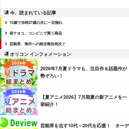
今、読まれている記事
15歳で当時27歳の夫に一目惚れ
研ナオコ、コンビニで買う商品
芸能界、海外への移住報告相次ぐ
オリコン インフォメーション
2026年7月夏ドラマも、注目作＆話題作が
勢ぞろい！
【夏アニメ2026】7月期夏の新アニメを一
挙紹介！
芸能界を志す10代～20代を応援！ オーデ