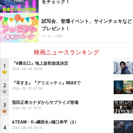
をチェック！
試写会、登壇イベント、サインチェキなど
プレゼント！
プレゼント特集
映画ニュースランキング
『8番出口』地上波初放送決定
1
2026-08-08 08:00
『耳すま』『アリエッティ』IMAXで
2
2026-08-07 07:00
窪田正孝カナダからサプライズ登場
3
2026-08-07 19:52
&TEAM・K×綱啓永×樋口幸平（2）
4
2026-08-08 08:30