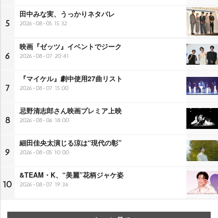
田中みな実、うっかりネタバレ
5
2026-08-05 15:32
映画『ゼッツ』イベントでジーク
6
2026-08-07 20:41
『マイケル』劇中使用27曲リスト
7
2026-08-07 15:00
忌野清志郎さん映画プレミア上映
8
2026-08-06 18:00
細田佳央太演じる涼は“現代の彰”
9
2026-08-05 10:00
&TEAM・K、“美麗”花柄ジャケ姿
10
2026-08-07 19:36