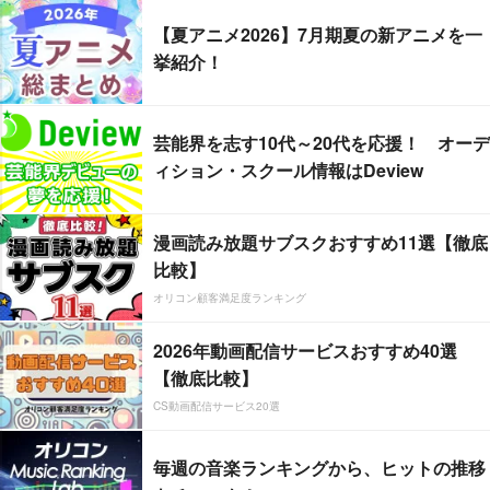
【夏アニメ2026】7月期夏の新アニメを一
挙紹介！
芸能界を志す10代～20代を応援！ オーデ
ィション・スクール情報はDeview
漫画読み放題サブスクおすすめ11選【徹底
比較】
オリコン顧客満足度ランキング
2026年動画配信サービスおすすめ40選
【徹底比較】
CS動画配信サービス20選
毎週の音楽ランキングから、ヒットの推移