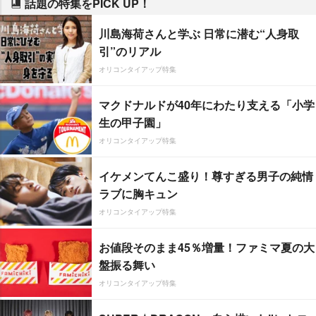
話題の特集をPICK UP！
川島海荷さんと学ぶ 日常に潜む“人身取
引”のリアル
オリコンタイアップ特集
マクドナルドが40年にわたり支える「小学
生の甲子園」
オリコンタイアップ特集
イケメンてんこ盛り！尊すぎる男子の純情
ラブに胸キュン
オリコンタイアップ特集
お値段そのまま45％増量！ファミマ夏の大
盤振る舞い
オリコンタイアップ特集