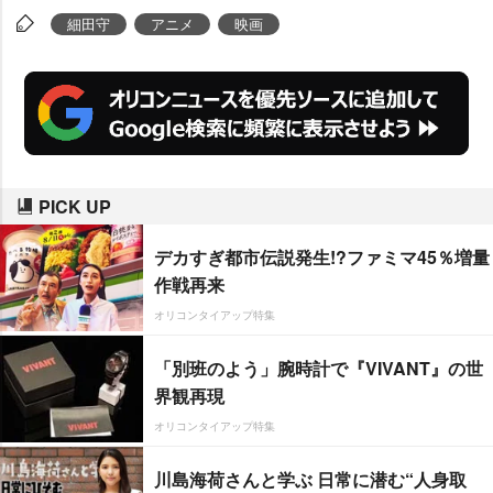
た。
細田守
アニメ
映画
PICK UP
デカすぎ都市伝説発生!?ファミマ45％増量
作戦再来
オリコンタイアップ特集
「別班のよう」腕時計で『VIVANT』の世
界観再現
オリコンタイアップ特集
川島海荷さんと学ぶ 日常に潜む“人身取