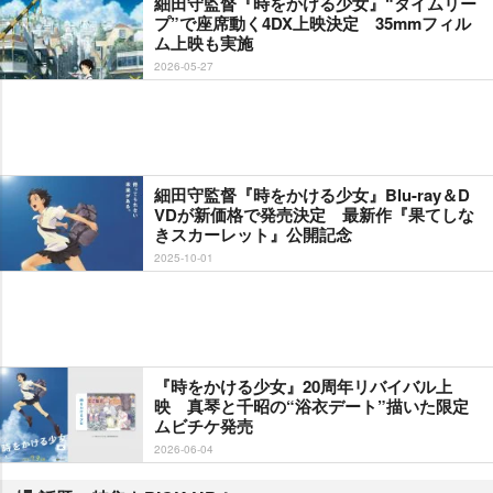
細田守監督『時をかける少女』“タイムリー
プ”で座席動く4DX上映決定 35mmフィル
ム上映も実施
2026-05-27
細田守監督『時をかける少女』Blu-ray＆D
VDが新価格で発売決定 最新作『果てしな
きスカーレット』公開記念
2025-10-01
『時をかける少女』20周年リバイバル上
映 真琴と千昭の“浴衣デート”描いた限定
ムビチケ発売
2026-06-04