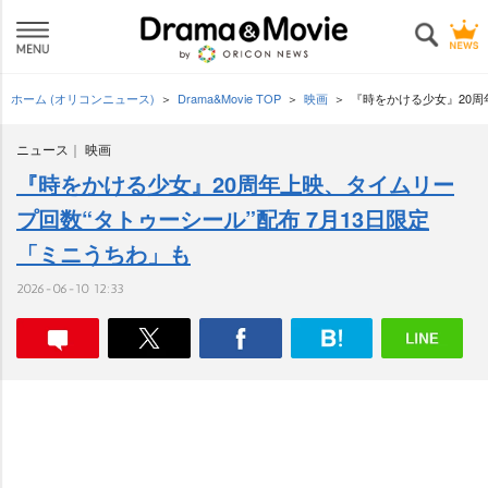
ホーム (オリコンニュース)
Drama&Movie TOP
映画
『時をかける少女』20周
ニュース
映画
『時をかける少女』20周年上映、タイムリー
プ回数“タトゥーシール”配布 7月13日限定
「ミニうちわ」も
2026-06-10 12:33