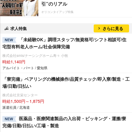
引”のリアル
オリコンタイアップ特集
求人特集
さらに見る
「未経験OK」調理スタッフ/無資格可/シフト相談可/住
NEW
宅型有料老人ホーム/社会保障完備
株式会社smis/ナーシングホーム寿々 小牧
時給1,140円
アルバイト・パート / 愛知県
「寮完備」ベアリングの機械操作/品質チェック/即入寮/製造・工
場/日勤/日払い
株式会社京栄センター
時給1,500円～1,875円
派遣社員 / 北海道
医薬品・医療関連製品の入出荷・ピッキング・運搬/寮
NEW
完備/日勤/日払い/工場・製造