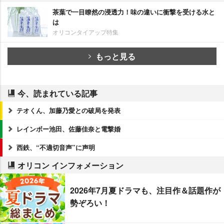
茶葉で一目瞭然の浸透力！味の違いに衝撃を受ける水と
は
オリコンタイアップ特集
もっと見る
今、読まれている記事
テオくん、加藤乃愛との破局を発表
レインボー池田、佐藤佳奈と電撃婚
西鉄、“不適切音声”に声明
オリコン インフォメーション
2026年7月夏ドラマも、注目作＆話題作が
勢ぞろい！