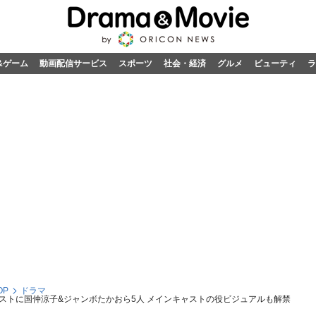
&ゲーム
動画配信サービス
スポーツ
社会・経済
グルメ
ビューティ
ラ
OP
ドラマ
ストに国仲涼子&ジャンボたかおら5人 メインキャストの役ビジュアルも解禁