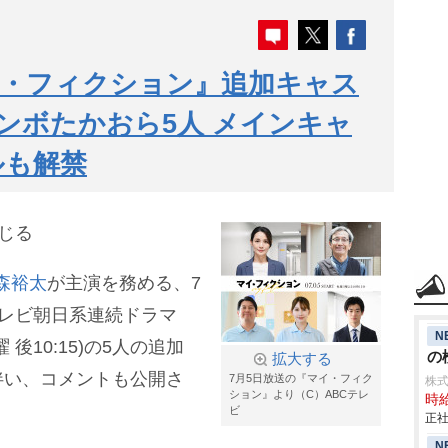
イ・フィクション』追加キャス
ンボたかおら5人 メインキャ
ルも解禁
じる
森裕太
が主演を務める、7
テレビ朝日系連続ドラマ
N
後10:15)の5人の追加
の検
拡大する
伴い、コメントも公開さ
7月5日放送の『マイ・フィク
株
ション』より（C）ABCテレ
時給
ビ
正社
N