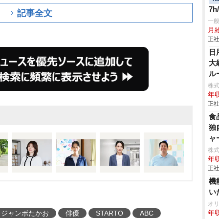
7
記事全文
一
月
正社
日
大
ル
株
年収
正社
食
独
ャ
株
年収
正社
機
い
オ
ジャンボたかお
俳優
STARTO
ABC
年収