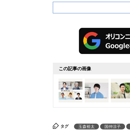
この記事の画像
タグ
玉森裕太
国仲涼子