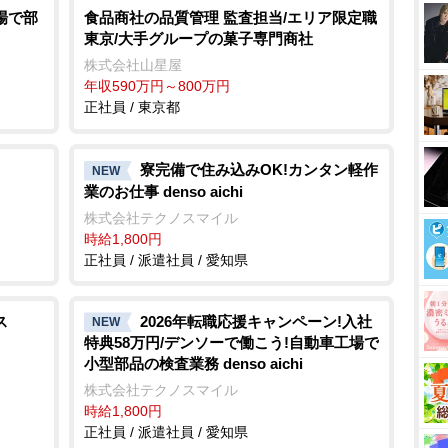
場で部
食品商社の品質管理 監査担当/エリア限定職
東京/大手グループの菓子専門商社
株式会社山星屋
年収590万円～800万円
正社員 / 東京都
寮完備で住み込みOK!カンタン軽作
NEW
業のお仕事 denso aichi
株式会社テクノスマイル
時給1,800円
正社員 / 派遣社員 / 愛知県
ス
2026年転職応援キャンペーン!入社
NEW
特典58万円/デンソーで働こう!自動車工場で
小型部品の検査業務 denso aichi
株式会社テクノスマイル
時給1,800円
正社員 / 派遣社員 / 愛知県