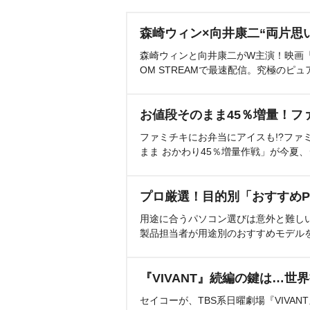
森崎ウィン×向井康二“両片思
森崎ウィンと向井康二がW主演！映画『（L
OM STREAMで最速配信。究極のピュ
お値段そのまま45％増量！フ
ファミチキにお弁当にアイスも!?ファ
まま おかわり45％増量作戦」が今夏
プロ厳選！目的別「おすすめP
用途に合うパソコン選びは意外と難し
製品担当者が用途別のおすすめモデル
『VIVANT』続編の鍵は…世
セイコーが、TBS系日曜劇場『VIVA