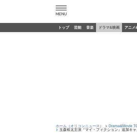
トップ
芸能
音楽
ドラマ&映画
アニメ
ホーム（オリコンニュース）
Drama&Movie T
玉森裕太主演『マイ・フィクション』追加キャ