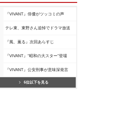
『VIVANT』俳優がツッコミの声
テレ東、東野さん追悼でドラマ放送
『風、薫る』次回あらすじ
『VIVANT』“昭和の大スター”登場
『VIVANT』公安刑事が意味深発言
6位以下を見る