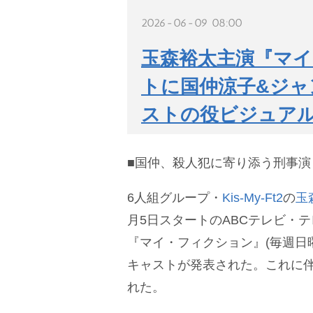
2026-06-09 08:00
玉森裕太主演『マ
トに国仲涼子&ジャ
ストの役ビジュア
■国仲、殺人犯に寄り添う刑事演
6人組グループ・
Kis-My-Ft2
の
玉
月5日スタートのABCテレビ・
『マイ・フィクション』(毎週日曜 
キャストが発表された。これに
れた。