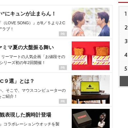
1
い”にキュンが止まらん！
OVE SONG）』が8／５よりJ:C
2
アラブ！
3
ァミマ夏の大盤振る舞い
4
ミリーマートの人気企画「お値段その
、シリーズ初の年2回開催！
5
C９選」とは？
い。そこで、マウスコンピューターの
をご紹介！
界観表現した腕時計登場
NT』コラボレーションウオッチを製