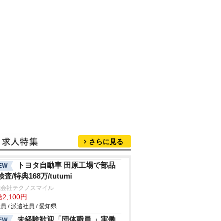
さらに見る
トヨタ自動車 田原工場で部品
EW
査/特典168万/tutumi
式会社テクノスマイル
2,100円
員 / 派遣社員 / 愛知県
未経験歓迎「団体職員 」実働
EW