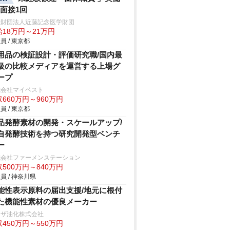
h/面接1回
般財団法人近藤記念医学財団
給18万円～21万円
員 / 東京都
用品の検証設計・評価研究職/国内最
級の比較メディアを運営する上場グ
ープ
式会社マイベスト
660万円～960万円
員 / 東京都
品発酵素材の開発・スケールアップ/
自発酵技術を持つ研究開発型ベンチ
ー
式会社ファーメンステーション
500万円～840万円
員 / 神奈川県
能性表示原料の届出支援/地元に根付
た機能性素材の優良メーカー
リザ油化株式会社
450万円～550万円