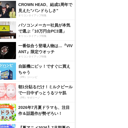
CROWN HEAD、結成1周年で
見えた”バンドらしさ”
オリコンタイアップ特集
パソコンメーカー社員が本気
で選ぶ「10万円台PC3選」
オリコンタイアップ特集
一番似合う登場人物は…『VIV
ANT』限定ウオッチ
オリコンタイアップ特集
自販機にピッ！ですぐに買え
ちゃう
（PR）ジハンピ
朝1分貼るだけ！ミルクピール
で一日中ずっとうるツヤ肌
（PR）サボリーノ
2026年7月夏ドラマも、注目
作＆話題作が勢ぞろい！
【夏アニメ2026】7月期夏の