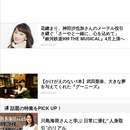
花總まり、神田沙也加さんのメーテル役引
き継ぐ「さーやと一緒に、心を込めて」
『銀河鉄道999 THE MUSICAL』4月上演へ
2022-02-07
【かけがえのない1本】武田梨奈、大きな夢
を与えてくれた『グーニーズ』
2022-02-07
話題の特集をPICK UP！
川島海荷さんと学ぶ 日常に潜む“人身取
引”のリアル