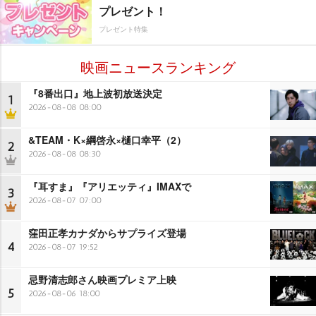
プレゼント！
プレゼント特集
映画ニュースランキング
『8番出口』地上波初放送決定
1
2026-08-08 08:00
&TEAM・K×綱啓永×樋口幸平（2）
2
2026-08-08 08:30
『耳すま』『アリエッティ』IMAXで
3
2026-08-07 07:00
窪田正孝カナダからサプライズ登場
4
2026-08-07 19:52
忌野清志郎さん映画プレミア上映
5
2026-08-06 18:00