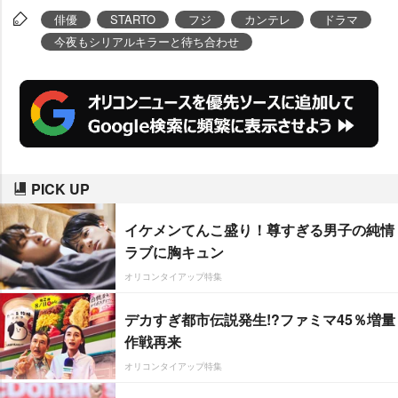
崎紘菜、奥野壮、戸田昌宏、米倉
俳優
STARTO
フジ
カンテレ
ドラマ
れいあの出演が決定した。
今夜もシリアルキラーと待ち合わせ
PICK UP
イケメンてんこ盛り！尊すぎる男子の純情
ラブに胸キュン
オリコンタイアップ特集
デカすぎ都市伝説発生!?ファミマ45％増量
作戦再来
オリコンタイアップ特集