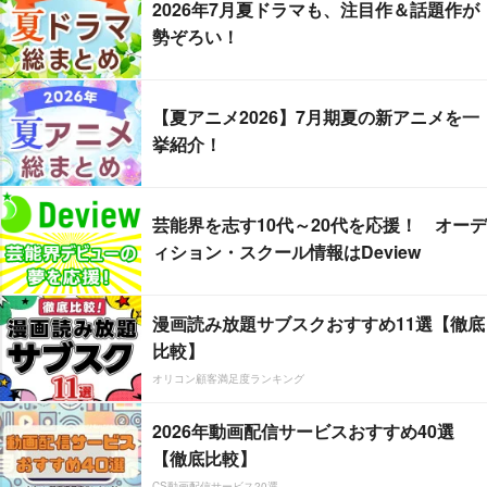
2026年7月夏ドラマも、注目作＆話題作が
勢ぞろい！
【夏アニメ2026】7月期夏の新アニメを一
挙紹介！
芸能界を志す10代～20代を応援！ オーデ
ィション・スクール情報はDeview
漫画読み放題サブスクおすすめ11選【徹底
比較】
オリコン顧客満足度ランキング
2026年動画配信サービスおすすめ40選
【徹底比較】
CS動画配信サービス20選