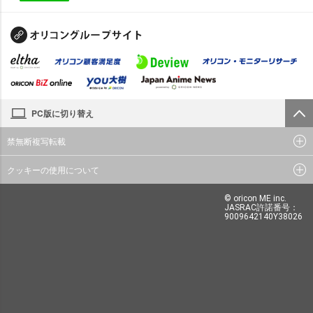
PC版に切り替え
禁無断複写転載
クッキーの使用について
© oricon ME inc.
JASRAC許諾番号：
9009642140Y38026