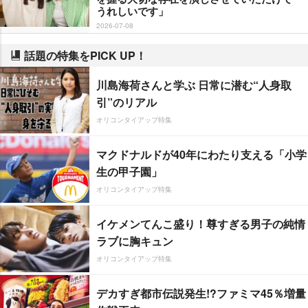
うれしいです」
2026-07-08
話題の特集をPICK UP！
川島海荷さんと学ぶ 日常に潜む“人身取
引”のリアル
オリコンタイアップ特集
マクドナルドが40年にわたり支える「小学
生の甲子園」
オリコンタイアップ特集
イケメンてんこ盛り！尊すぎる男子の純情
ラブに胸キュン
オリコンタイアップ特集
デカすぎ都市伝説発生!?ファミマ45％増量