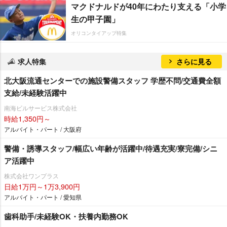
マクドナルドが40年にわたり支える「小学
生の甲子園」
オリコンタイアップ特集
求人特集
さらに見る
北大阪流通センターでの施設警備スタッフ 学歴不問/交通費全額
支給/未経験活躍中
南海ビルサービス株式会社
時給1,350円～
アルバイト・パート / 大阪府
警備・誘導スタッフ/幅広い年齢が活躍中/待遇充実/寮完備/シニ
ア活躍中
株式会社ワンプラス
日給1万円～1万3,900円
アルバイト・パート / 愛知県
歯科助手/未経験OK・扶養内勤務OK