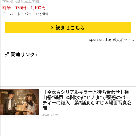
学校法人登別立正学園
時給1,075円～1,100円
アルバイト・パート / 北海道
続きはこちら
sponsored by 求人ボックス
関連リンク+
【今夜もシリアルキラーと待ち合わせ】横
山裕“磯貝”＆関水渚“ヒナタ”が疑惑のパー
ティーに潜入 第2話あらすじ＆場面写真公
開
2026-07-04