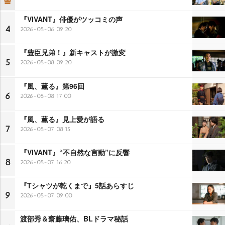
『VIVANT』俳優がツッコミの声
4
2026-08-06 09:20
『豊臣兄弟！』新キャストが激変
5
2026-08-08 09:20
『風、薫る』第96回
6
2026-08-08 17:00
『風、薫る』見上愛が語る
7
2026-08-07 08:15
『VIVANT』“不自然な言動”に反響
8
2026-08-07 16:20
『Tシャツが乾くまで』5話あらすじ
9
2026-08-07 09:00
渡部秀＆齋藤璃佑、BLドラマ秘話