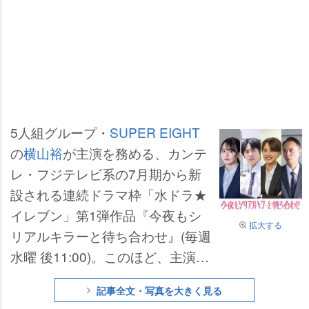
5人組グループ・
SUPER EIGHT
の
横山裕
が主演を務める、カンテ
レ・フジテレビ系の7月期から新
設される連続ドラマ枠「水ドラ★
イレブン」第1弾作品『今夜もシ
拡大する
リアルキラーと待ち合わせ』(毎週
水曜 後11:00)。このほど、主演の
横山、バディを組む
関水渚
に続
記事全文・写真を大きく見る
く、新たなキャスト陣として、山