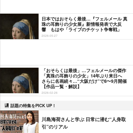
日本ではおそらく最後…『フェルメール 真
珠の耳飾りの少女展』新情報発表で大反
響 もはや「ライブのチケット争奪戦」
2026-05-27
「おそらくは最後」…フェルメールの傑作
「真珠の耳飾りの少女」14年ぶり来日へ
さらに名画続々…“大阪だけ”で8〜9月開催
【作品一覧・解説】
2026-02-26
話題の特集をPICK UP！
川島海荷さんと学ぶ 日常に潜む“人身取
引”のリアル