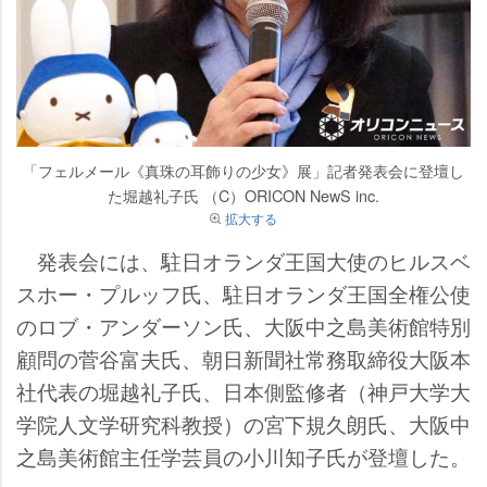
「フェルメール《真珠の耳飾りの少女》展」記者発表会に登壇し
た堀越礼子氏 （C）ORICON NewS inc.
拡大する
発表会には、駐日オランダ王国大使のヒルスベ
スホー・プルッフ氏、駐日オランダ王国全権公使
のロブ・アンダーソン氏、大阪中之島美術館特別
顧問の菅谷富夫氏、朝日新聞社常務取締役大阪本
社代表の堀越礼子氏、日本側監修者（神戸大学大
学院人文学研究科教授）の宮下規久朗氏、大阪中
之島美術館主任学芸員の小川知子氏が登壇した。