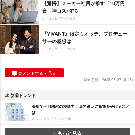
【驚愕】メーカー社員が推す「10万円
台」神コスパPC
オリコンタイアップ特集
『VIVANT』限定ウオッチ、プロデュー
サーの感想は
オリコンタイアップ特集
コメントする・見る
（最終更新：2026-05-27 16:17）
新着トレンド
茶葉で一目瞭然の浸透力！味の違いに衝撃を受ける水と
は
オリコンタイアップ特集
もっと見る