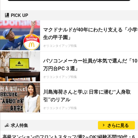
PICK UP
マクドナルドが40年にわたり支える「小学
生の甲子園」
オリコンタイアップ特集
パソコンメーカー社員が本気で選んだ「10
万円台PC３選」
オリコンタイアップ特集
川島海荷さんと学ぶ 日常に潜む“人身取
引”のリアル
オリコンタイアップ特集
求人特集
さらに見る
高級マンションのフロントスタッフ/週2～OK!経験不問!50代・6