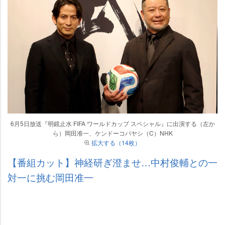
6月5日放送『明鏡止水 FIFA ワールドカップ スペシャル』に出演する（左か
ら）岡田准一、ケンドーコバヤシ（C）NHK
拡大する（14枚）
【番組カット】神経研ぎ澄ませ…中村俊輔との一
対一に挑む岡田准一