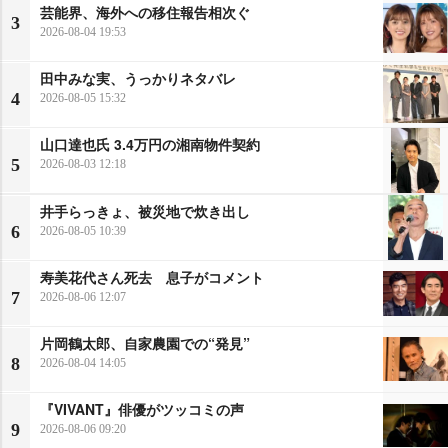
芸能界、海外への移住報告相次ぐ
3
2026-08-04 19:53
田中みな実、うっかりネタバレ
4
2026-08-05 15:32
山口達也氏 3.4万円の湘南物件契約
5
2026-08-03 12:18
井手らっきょ、被災地で炊き出し
6
2026-08-05 10:39
寿美花代さん死去 息子がコメント
7
2026-08-06 12:07
片岡鶴太郎、自家農園での“発見”
8
2026-08-04 14:05
『VIVANT』俳優がツッコミの声
9
2026-08-06 09:20