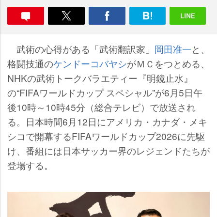
武術の心得がある「武術翻訳家」
岡田准一
と、
格闘技通の
ケンドーコバヤシ
がＭＣをつとめる、
NHKの武術トークバラエティー『明鏡止水』
の“FIFAワールドカップ スペシャル”が6月5日午
後10時～10時45分（総合テレビ）で放送され
る。日本時間6月12日にアメリカ・カナダ・メキ
シコで開幕するFIFAワールドカップ2026に先駆
け、番組には日本サッカー界のレジェンドたちが
登場する。