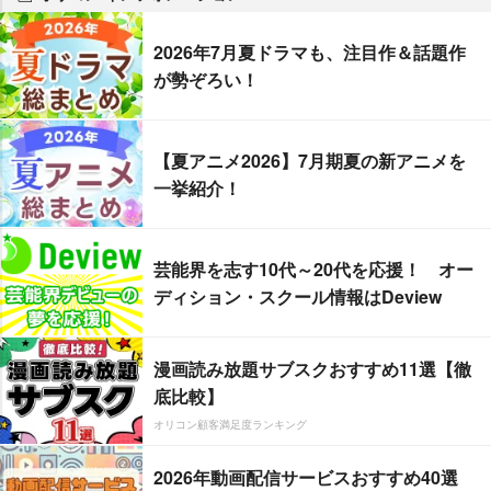
2026年7月夏ドラマも、注目作＆話題作
が勢ぞろい！
【夏アニメ2026】7月期夏の新アニメを
一挙紹介！
芸能界を志す10代～20代を応援！ オー
ディション・スクール情報はDeview
漫画読み放題サブスクおすすめ11選【徹
底比較】
オリコン顧客満足度ランキング
2026年動画配信サービスおすすめ40選