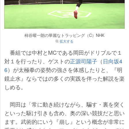
柿谷曜一朗の華麗なトラッピング（C）NHK
拡大する
番組では中村とMCである岡田がドリブルで１
対１を行ったり、ゲストの
正源司陽子
（
日向坂4
6
）が太極拳の姿勢の強さを体感したりと、『明
鏡止水』ならではの多くの実践を伴った解説を楽
しめる。
岡田は「常に動き続けながら、騙す・裏を突く
といった駆け引きも含め、奥の深い競技だと思い
ます。武術的にいう『崩し』という概念が非常に