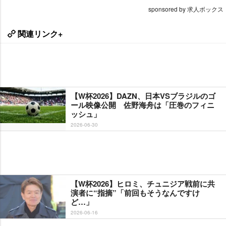
sponsored by 求人ボックス
関連リンク+
【W杯2026】DAZN、日本VSブラジルのゴ
ール映像公開 佐野海舟は「圧巻のフィニ
ッシュ」
2026-06-30
【W杯2026】ヒロミ、チュニジア戦前に共
演者に“指摘”「前回もそうなんですけ
ど…」
2026-06-16