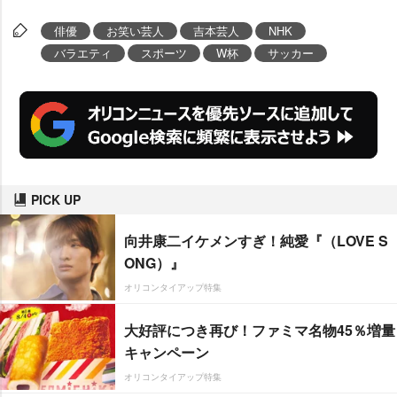
俳優
お笑い芸人
吉本芸人
NHK
バラエティ
スポーツ
W杯
サッカー
PICK UP
向井康二イケメンすぎ！純愛『（LOVE S
ONG）』
オリコンタイアップ特集
大好評につき再び！ファミマ名物45％増量
キャンペーン
オリコンタイアップ特集