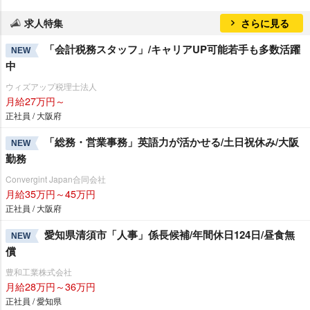
求人特集
さらに見る
「会計税務スタッフ」/キャリアUP可能若手も多数活躍
NEW
中
ウィズアップ税理士法人
月給27万円～
正社員 / 大阪府
「総務・営業事務」英語力が活かせる/土日祝休み/大阪
NEW
勤務
Convergint Japan合同会社
月給35万円～45万円
正社員 / 大阪府
愛知県清須市「人事」係長候補/年間休日124日/昼食無
NEW
償
豊和工業株式会社
月給28万円～36万円
正社員 / 愛知県