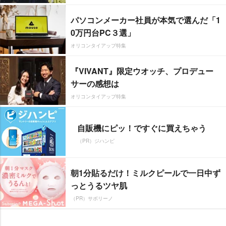
パソコンメーカー社員が本気で選んだ「1
0万円台PC３選」
オリコンタイアップ特集
『VIVANT』限定ウオッチ、プロデュー
サーの感想は
オリコンタイアップ特集
自販機にピッ！ですぐに買えちゃう
（PR）ジハンピ
朝1分貼るだけ！ミルクピールで一日中ず
っとうるツヤ肌
（PR）サボリーノ