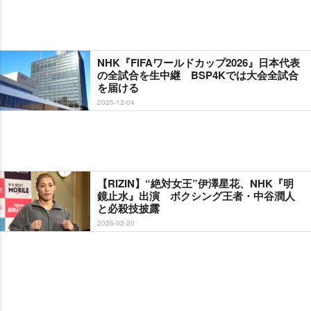
NHK『FIFAワールドカップ2026』日本代表
の全試合を生中継 BSP4Kでは大会全試合
を届ける
2025-12-04
【RIZIN】“絶対女王”伊澤星花、NHK『明
鏡止水』出演 ボクシング王者・中谷潤人
と必殺技披露
2026-02-20