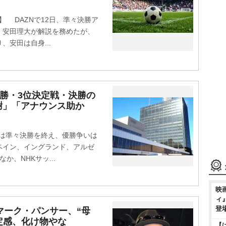
6】 DAZNで12日、準々決勝ア
、安田理大が解説を務めたが、
安田は自身...
決勝・3位決定戦・決勝の
謝」「アナウンス助か
6は準々決勝を終え、優勝争いは
ペイン、イングランド、アルゼ
、NHKサッ...
映
ィ
登
マーク・パンサー、“母
定感、化け物やな
【