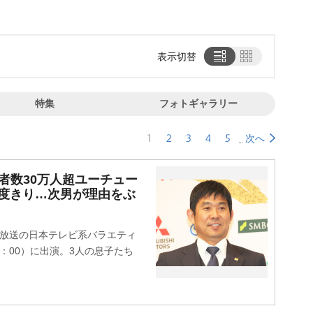
表示切替
特集
フォトギャラリー
1
2
3
4
5
次へ
者数30万人超ユーチュー
度きり…次男が理由をぶ
」
放送の日本テレビ系バラエティ
9：00）に出演。3人の息子たち