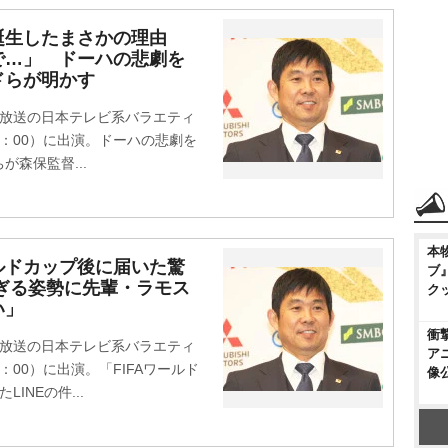
誕生したまさかの理由
で…」 ドーハの悲劇を
ドらが明かす
放送の日本テレビ系バラエティ
9：00）に出演。ドーハの悲劇を
森保監督...
本
ルドカップ後に届いた驚
ブ
すぎる姿勢に先輩・ラモス
ク
い」
衝
放送の日本テレビ系バラエティ
ア
：00）に出演。「FIFAワールド
像
INEの件...