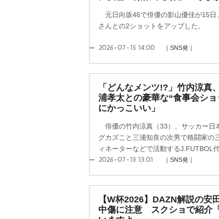
元日向坂46で俳優の影山優佳が15日
さんとの2ショットをアップした。
2026-07-15 14:00
｜SNS発｜
「どんなメンツ!?」竹内涼真
浦孝太との豪華な“食事会ショ
にかっこいい」
俳優の竹内涼真（33）、サッカー日本
グカズこと三浦知良の次男で格闘家の三
ィネーターなどで活動するJ.FUTBOL代
2026-07-13 13:01
｜SNS発｜
【W杯2026】DAZN解説の
中傷に注意 スクショで紹介