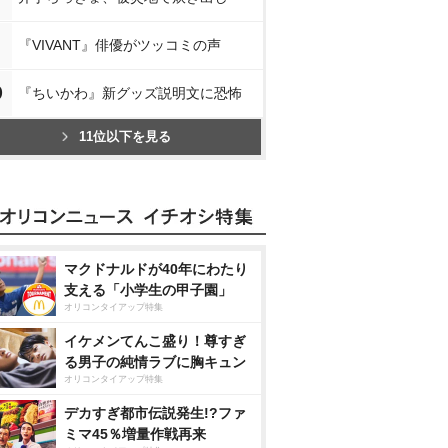
『VIVANT』俳優がツッコミの声
0
『ちいかわ』新グッズ説明文に恐怖
11位以下を見る
マクドナルドが40年にわたり
支える「小学生の甲子園」
オリコンタイアップ特集
イケメンてんこ盛り！尊すぎ
る男子の純情ラブに胸キュン
オリコンタイアップ特集
デカすぎ都市伝説発生!?ファ
ミマ45％増量作戦再来