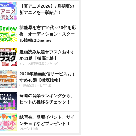
【夏アニメ2026】7月期夏の
新アニメを一挙紹介！
芸能界を志す10代～20代を応
援！オーディション・スクー
ル情報はDeview
漫画読み放題サブスクおすす
め11選【徹底比較】
オリコン顧客満足度ランキング
2026年動画配信サービスおす
すめ40選【徹底比較】
CS動画配信サービス20選
毎週の音楽ランキングから、
ヒットの推移をチェック！
試写会、登壇イベント、サイ
ンチェキなどプレゼント！
プレゼント特集