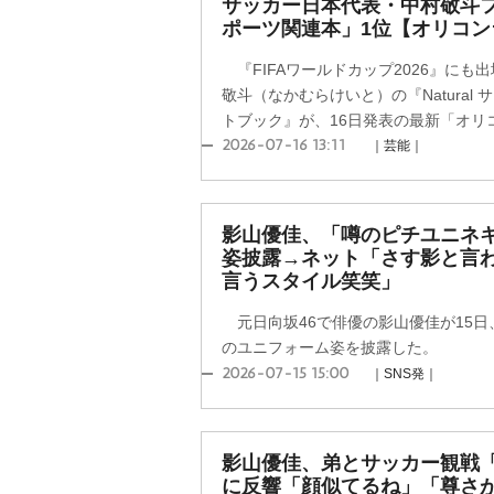
サッカー日本代表・中村敬斗
ポーツ関連本」1位【オリコン
『FIFAワールドカップ2026』にも
敬斗（なかむらけいと）の『Natural
トブック』が、16日発表の最新「オリコン
2026-07-16 13:11
｜芸能｜
影山優佳、「噂のピチユニネ
姿披露→ネット「さす影と言
言うスタイル笑笑」
元日向坂46で俳優の影山優佳が15日
のユニフォーム姿を披露した。
2026-07-15 15:00
｜SNS発｜
影山優佳、弟とサッカー観戦
に反響「顔似てるね」「尊さ