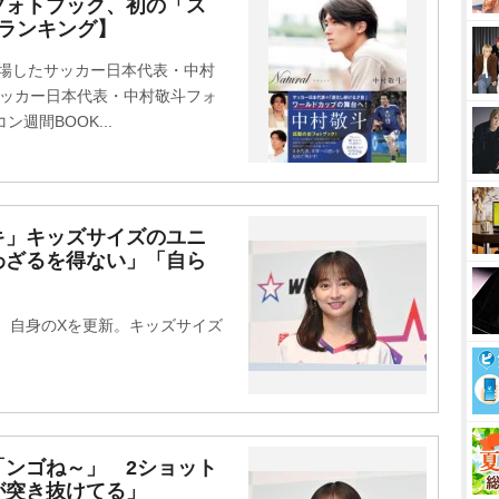
フォトブック、初の「ス
ランキング】
出場したサッカー日本代表・中村
 サッカー日本代表・中村敬斗フォ
週間BOOK...
キ」キッズサイズのユニ
わざるを得ない」「自ら
、自身のXを更新。キッズサイズ
「ンゴね～」 2ショット
が突き抜けてる」