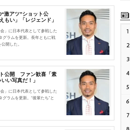
“激アツ”ショット公
「えもい」「レジェンド」
1
米大会」に日本代表として参戦した
スタグラムを更新。長年ともに戦
2
を公開した。
3
4
ット公開 ファン歓喜「素
ゃいい写真だ！」
5
米大会」に日本代表として参戦した
タグラムを更新。“後輩たち”と
6
7
8