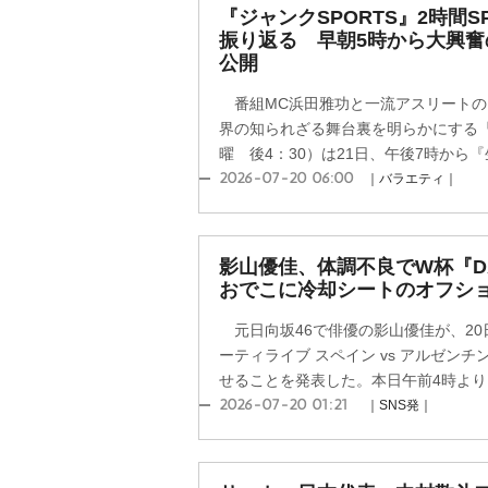
『ジャンクSPORTS』2時間
振り返る 早朝5時から大興
公開
番組MC浜田雅功と一流アスリートの
界の知られざる舞台裏を明らかにする『
曜 後4：30）は21日、午後7時から『生
2026-07-20 06:00
｜バラエティ｜
影山優佳、体調不良でW杯『
おでこに冷却シートのオフショ
元日向坂46で俳優の影山優佳が、20日
ーティライブ スペイン vs アルゼン
せることを発表した。本日午前4時より、『
2026-07-20 01:21
｜SNS発｜