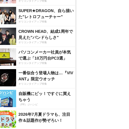
オリコンタイアップ特集
SUPER★DRAGON、自ら描い
た”レトロフューチャー”
オリコンタイアップ特集
CROWN HEAD、結成1周年で
見えた”バンドらしさ”
オリコンタイアップ特集
パソコンメーカー社員が本気
で選ぶ「10万円台PC3選」
オリコンタイアップ特集
一番似合う登場人物は…『VIV
ANT』限定ウオッチ
オリコンタイアップ特集
自販機にピッ！ですぐに買え
ちゃう
（PR）ジハンピ
2026年7月夏ドラマも、注目
作＆話題作が勢ぞろい！