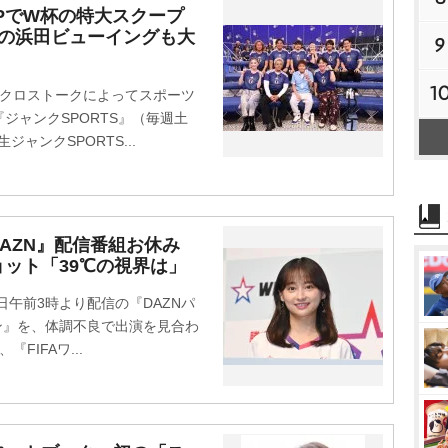
SPでW杯の特大スクープ
奮の浜田ビューイングも大
9
1
クロストークによってスポーツ
ジャンクSPORTS』（毎週土
ジャンクSPORTS...
DAZN』配信番組お休み
ット「39℃の視界は」
午前3時より配信の『DAZNパ
チン』を、体調不良で出演を見合わ
FIFAワ...