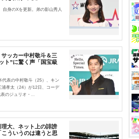
、自身のXを更新。弟の影山秀人
、サッカー中村敬斗＆三
ット”に驚く声「国宝級
代表の中村敬斗（25）、キン
浦孝太（24）が12日、コーデ
表のジュリオ・...
安田理大、ネット上の誹謗
「こういうのは違うと思