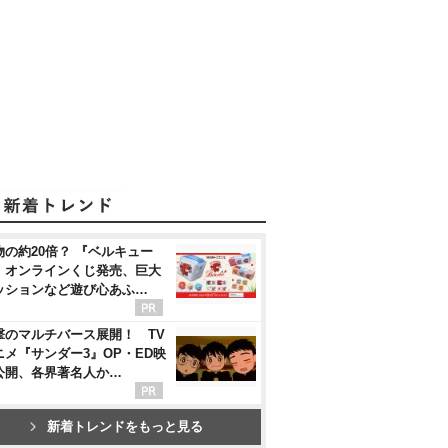
物の約20倍？ 『ベルキュー
』オンラインくじ発売、巨大
ッションなど遊び心あふ…
撃のマルチバース展開！ TV
ニメ『サンダー3』OP・ED映
公開、各界著名人か…
新着トレンドをもっと見る