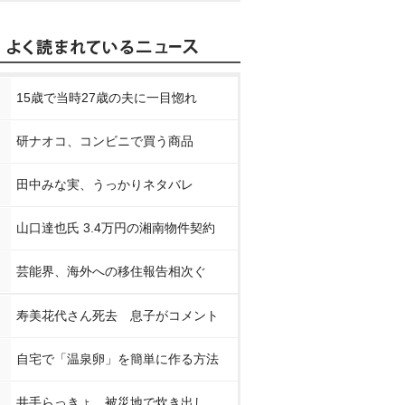
15歳で当時27歳の夫に一目惚れ
研ナオコ、コンビニで買う商品
田中みな実、うっかりネタバレ
山口達也氏 3.4万円の湘南物件契約
芸能界、海外への移住報告相次ぐ
寿美花代さん死去 息子がコメント
自宅で「温泉卵」を簡単に作る方法
井手らっきょ、被災地で炊き出し