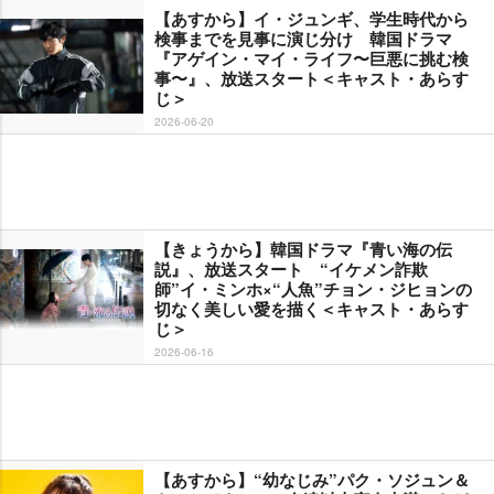
【あすから】イ・ジュンギ、学生時代から
検事までを見事に演じ分け 韓国ドラマ
『アゲイン・マイ・ライフ〜巨悪に挑む検
事〜』、放送スタート＜キャスト・あらす
じ＞
2026-06-20
【きょうから】韓国ドラマ『青い海の伝
説』、放送スタート “イケメン詐欺
師”イ・ミンホ×“人魚”チョン・ジヒョンの
切なく美しい愛を描く＜キャスト・あらす
じ＞
2026-06-16
【あすから】“幼なじみ”パク・ソジュン＆