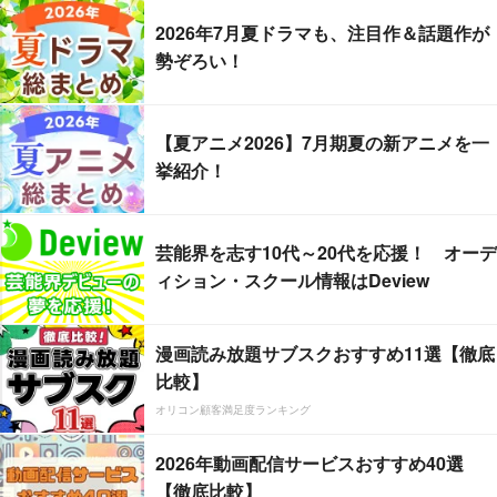
2026年7月夏ドラマも、注目作＆話題作が
勢ぞろい！
【夏アニメ2026】7月期夏の新アニメを一
挙紹介！
芸能界を志す10代～20代を応援！ オーデ
ィション・スクール情報はDeview
漫画読み放題サブスクおすすめ11選【徹底
比較】
オリコン顧客満足度ランキング
2026年動画配信サービスおすすめ40選
【徹底比較】