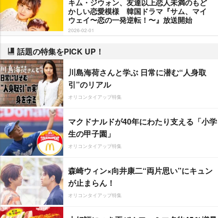
キム・ジウォン、友達以上恋人未満のもど
かしい恋愛模様 韓国ドラマ『サム、マイ
ウェイ〜恋の一発逆転！〜』放送開始
2026-02-01
話題の特集をPICK UP！
川島海荷さんと学ぶ 日常に潜む“人身取
引”のリアル
オリコンタイアップ特集
マクドナルドが40年にわたり支える「小学
生の甲子園」
オリコンタイアップ特集
森崎ウィン×向井康二“両片思い”にキュン
が止まらん！
オリコンタイアップ特集