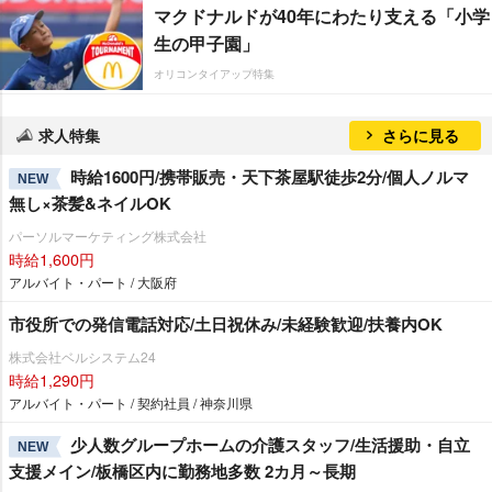
マクドナルドが40年にわたり支える「小学
生の甲子園」
オリコンタイアップ特集
求人特集
さらに見る
時給1600円/携帯販売・天下茶屋駅徒歩2分/個人ノルマ
NEW
無し×茶髪&ネイルOK
パーソルマーケティング株式会社
時給1,600円
アルバイト・パート / 大阪府
市役所での発信電話対応/土日祝休み/未経験歓迎/扶養内OK
株式会社ベルシステム24
時給1,290円
アルバイト・パート / 契約社員 / 神奈川県
少人数グループホームの介護スタッフ/生活援助・自立
NEW
支援メイン/板橋区内に勤務地多数 2カ月～長期