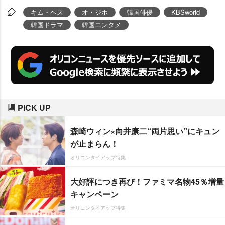
キム・ヘス
オ・ジホ
韓国俳優
KBSworld
韓国ドラマ
韓国エンタメ
PICK UP
森崎ウィン×向井康二“両片思い”にキュン
が止まらん！
オリコンタイアップ特集
大好評につき再び！ファミマ名物45％増量
キャンペーン
オリコンタイアップ特集