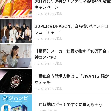
大好評につき再び！ファミマ名物45％増量
キャンペーン
オリコンタイアップ特集
SUPER★DRAGON、自ら描いた”レトロ
フューチャー”
オリコンタイアップ特集
【驚愕】メーカー社員が推す「10万円台」
神コスパPC
オリコンタイアップ特集
一番似合う登場人物は…『VIVANT』限定
ウオッチ
オリコンタイアップ特集
自販機にピッ！ですぐに買えちゃう
（PR）ジハンピ