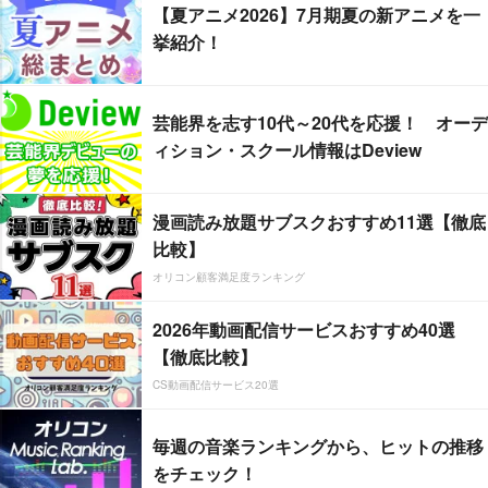
【夏アニメ2026】7月期夏の新アニメを一
挙紹介！
芸能界を志す10代～20代を応援！ オーデ
ィション・スクール情報はDeview
漫画読み放題サブスクおすすめ11選【徹底
比較】
オリコン顧客満足度ランキング
2026年動画配信サービスおすすめ40選
【徹底比較】
CS動画配信サービス20選
毎週の音楽ランキングから、ヒットの推移
をチェック！