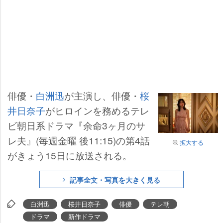
俳優・
白洲迅
が主演し、俳優・
桜
井日奈子
がヒロインを務めるテレ
ビ朝日系ドラマ『余命3ヶ月のサ
レ夫』(毎週金曜 後11:15)の第4話
拡大する
がきょう15日に放送される。
記事全文・写真を大きく見る
白洲迅
桜井日奈子
俳優
テレ朝
ドラマ
新作ドラマ