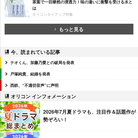
茶葉で一目瞭然の浸透力！味の違いに衝撃を受ける水と
は
オリコンタイアップ特集
もっと見る
今、読まれている記事
テオくん、加藤乃愛との破局を発表
戸塚純貴、結婚を発表
西鉄、“不適切音声”に声明
オリコン インフォメーション
2026年7月夏ドラマも、注目作＆話題作が
勢ぞろい！