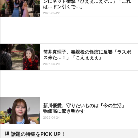
ンにネット衝撃「ひえぇ…えぐ…」「これ
は…ドン引くで…」
2026-05-22
筒井真理子、毒親役の怪演に反響「ラスボ
ス来た…！」「こえぇぇぇ」
2026-05-29
新川優愛、守りたいものは「今の生活」
物価高に驚き明かす
2026-04-24
話題の特集をPICK UP！