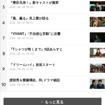
『豊臣兄弟！』新キャストが激変
5
2026-08-08 09:20
『風、薫る』見上愛が語る
6
2026-08-07 08:15
『VIVANT』“不自然な言動”に反響
7
2026-08-07 16:20
『Tシャツが乾くまで』5話あらすじ
8
2026-08-07 09:00
『ドリームハイ』放送スタート
9
2026-08-06 16:30
渡部秀＆齋藤璃佑、BLドラマ秘話
10
2026-08-08 09:30
もっと見る