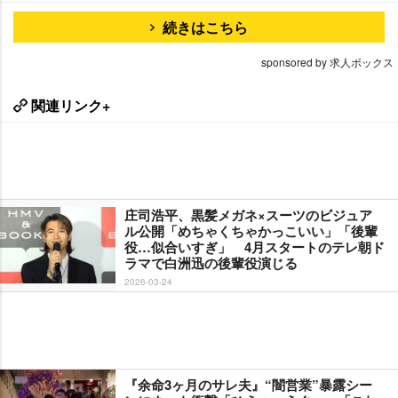
続きはこちら
sponsored by 求人ボックス
関連リンク+
庄司浩平、黒髪メガネ×スーツのビジュア
ル公開「めちゃくちゃかっこいい」「後輩
役…似合いすぎ」 4月スタートのテレ朝ド
ラマで白洲迅の後輩役演じる
2026-03-24
『余命3ヶ月のサレ夫』“闇営業”暴露シー