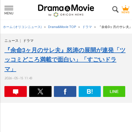
ホーム (オリコンニュース)
Drama&Movie TOP
ドラマ
『余命3ヶ月のサレ夫
ニュース
ドラマ
『余命3ヶ月のサレ夫』怒涛の展開が連発「ツ
ッコミどころ満載で面白い」「すごいドラ
マ」
2026-05-15 11:43