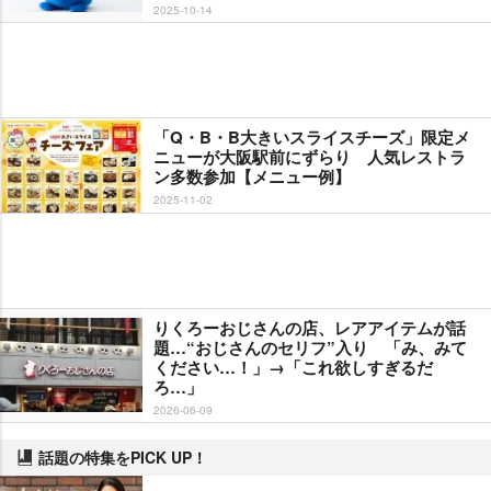
2025-10-14
「Q・B・B大きいスライスチーズ」限定メ
ニューが大阪駅前にずらり 人気レストラ
ン多数参加【メニュー例】
2025-11-02
りくろーおじさんの店、レアアイテムが話
題…“おじさんのセリフ”入り 「み、みて
ください…！」→「これ欲しすぎるだ
ろ…」
2026-06-09
話題の特集をPICK UP！