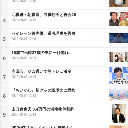
2026-08-06 15:10
元横綱・朝青龍、白鵬翔氏と再会2S
4
2026-08-06 16:16
セイレーン役声優、選考理由を告白
5
2026-08-07 12:00
15歳で当時27歳の夫に一目惚れ
6
2026-08-05 16:09
寺田心、ジム通いで筋トレ…激変
7
2026-08-07 10:46
『ちいかわ』新グッズ説明文に恐怖
8
2026-08-06 12:15
山口達也氏 3.4万円の湘南物件契約
9
2026-08-03 12:18
VIVANTリアルイベントに堺雅人ら