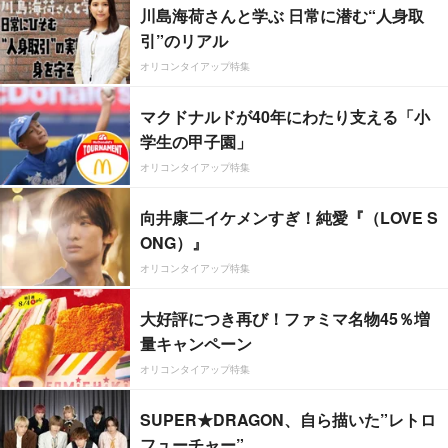
川島海荷さんと学ぶ 日常に潜む“人身取
引”のリアル
オリコンタイアップ特集
マクドナルドが40年にわたり支える「小
学生の甲子園」
オリコンタイアップ特集
向井康二イケメンすぎ！純愛『（LOVE S
ONG）』
オリコンタイアップ特集
大好評につき再び！ファミマ名物45％増
量キャンペーン
オリコンタイアップ特集
SUPER★DRAGON、自ら描いた”レトロ
フューチャー”