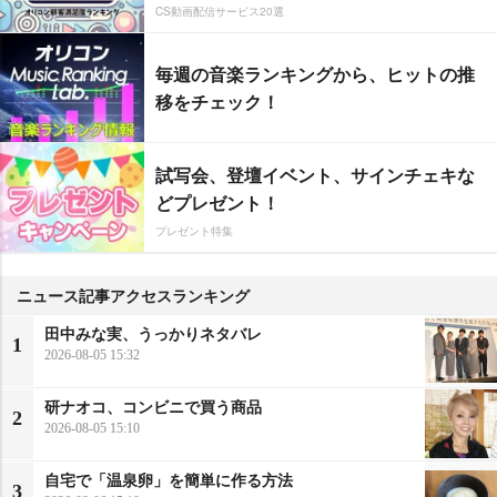
CS動画配信サービス20選
毎週の音楽ランキングから、ヒットの推
移をチェック！
試写会、登壇イベント、サインチェキな
どプレゼント！
プレゼント特集
ニュース記事アクセスランキング
田中みな実、うっかりネタバレ
1
2026-08-05 15:32
研ナオコ、コンビニで買う商品
2
2026-08-05 15:10
自宅で「温泉卵」を簡単に作る方法
3