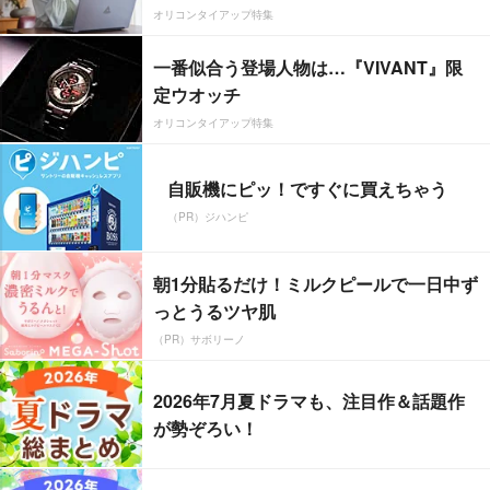
オリコンタイアップ特集
一番似合う登場人物は…『VIVANT』限
定ウオッチ
オリコンタイアップ特集
自販機にピッ！ですぐに買えちゃう
（PR）ジハンピ
朝1分貼るだけ！ミルクピールで一日中ず
っとうるツヤ肌
（PR）サボリーノ
2026年7月夏ドラマも、注目作＆話題作
が勢ぞろい！