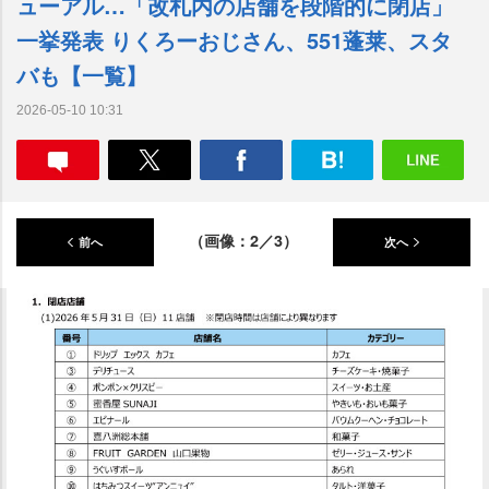
ューアル…「改札内の店舗を段階的に閉店」
一挙発表 りくろーおじさん、551蓬莱、スタ
バも【一覧】
2026-05-10 10:31
（画像：2／3）
前へ
次へ