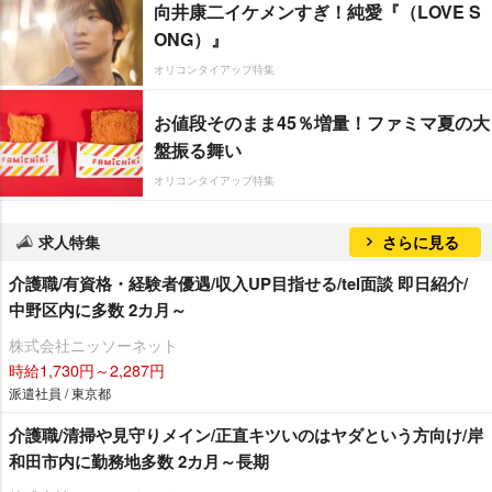
向井康二イケメンすぎ！純愛『（LOVE S
ONG）』
オリコンタイアップ特集
お値段そのまま45％増量！ファミマ夏の大
盤振る舞い
オリコンタイアップ特集
求人特集
さらに見る
介護職/有資格・経験者優遇/収入UP目指せる/tel面談 即日紹介/
中野区内に多数 2カ月～
株式会社ニッソーネット
時給1,730円～2,287円
派遣社員 / 東京都
介護職/清掃や見守りメイン/正直キツいのはヤダという方向け/岸
和田市内に勤務地多数 2カ月～長期