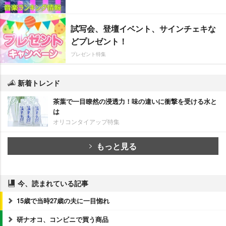
試写会、登壇イベント、サインチェキな
どプレゼント！
プレゼント特集
新着トレンド
茶葉で一目瞭然の浸透力！味の違いに衝撃を受ける水と
は
オリコンタイアップ特集
もっと見る
今、読まれている記事
15歳で当時27歳の夫に一目惚れ
研ナオコ、コンビニで買う商品