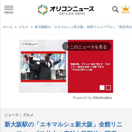
ホーム
グルメ
新大阪駅の「エキマルシェ新大阪」全館リニューアル…「改札内の
このニュースを見る
arrow_forward_ios
Powered by 
GliaStudios
M
ニュース
グルメ
u
t
新大阪駅の「エキマルシェ新大阪」全館リニ
e