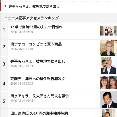
井手らっきょ、被災地で炊き出し
ニュース記事アクセスランキング
15歳で当時27歳の夫に一目惚れ
1
2026-08-05 16:09
研ナオコ、コンビニで買う商品
2
2026-08-05 15:10
井手らっきょ、被災地で炊き出し
3
2026-08-05 10:39
芸能界、海外への移住報告相次ぐ
4
2026-08-04 19:53
清水アキラ、良太郎さん死去を報告
5
2026-08-02 16:45
山口達也氏 3.4万円の湘南物件契約