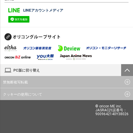
LINEアカウントメディア
PC版に切り替え
禁無断複写転載
クッキーの使用について
© oricon ME inc.
JASRAC許諾番号：
9009642140Y38026