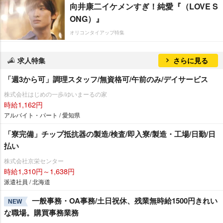
向井康二イケメンすぎ！純愛『（LOVE S
ONG）』
オリコンタイアップ特集
求人特集
さらに見る
「週3から可」調理スタッフ/無資格可/午前のみ/デイサービス
株式会社はじめの一歩/ゆいまーるの家
時給1,162円
アルバイト・パート / 愛知県
「寮完備」チップ抵抗器の製造/検査/即入寮/製造・工場/日勤/日
払い
株式会社京栄センター
時給1,310円～1,638円
派遣社員 / 北海道
一般事務・OA事務/土日祝休、残業無時給1500円きれい
NEW
な職場。購買事務業務