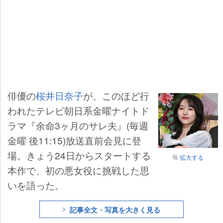
俳優の
桜井日奈子
が、このほど行
われたテレビ朝日系金曜ナイトド
ラマ『余命3ヶ月のサレ夫』(毎週
金曜 後11:15)放送直前会見に登
場。きょう24日からスタートする
拡大する
本作で、初の悪女役に挑戦した思
いを語った。
記事全文・写真を大きく見る