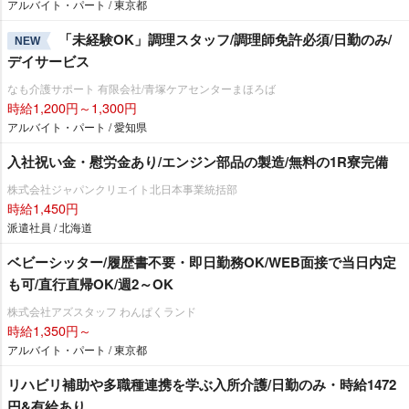
アルバイト・パート / 東京都
「未経験OK」調理スタッフ/調理師免許必須/日勤のみ/
NEW
デイサービス
なも介護サポート 有限会社/青塚ケアセンターまほろば
時給1,200円～1,300円
アルバイト・パート / 愛知県
入社祝い金・慰労金あり/エンジン部品の製造/無料の1R寮完備
株式会社ジャパンクリエイト北日本事業統括部
時給1,450円
派遣社員 / 北海道
ベビーシッター/履歴書不要・即日勤務OK/WEB面接で当日内定
も可/直行直帰OK/週2～OK
株式会社アズスタッフ わんぱくランド
時給1,350円～
アルバイト・パート / 東京都
リハビリ補助や多職種連携を学ぶ入所介護/日勤のみ・時給1472
円&有給あり