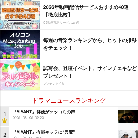
2026年動画配信サービスおすすめ40選
【徹底比較】
CS動画配信サービス20選
毎週の音楽ランキングから、ヒットの推移
をチェック！
試写会、登壇イベント、サインチェキなど
プレゼント！
プレゼント特集
ドラマニュースランキング
『VIVANT』俳優がツッコミの声
1
2026-08-06 09:20
『VIVANT』有能キャラに“異変”
2
2026-08-05 18:20