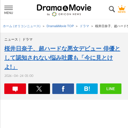
ホーム (オリコンニュース)
Drama&Movie TOP
ドラマ
桜井日奈子、超ハード
ニュース
ドラマ
桜井日奈子、超ハードな悪女デビュー 俳優と
して認知されない悩み吐露も「今に見とけ
よ!」
2026-04-24 05:00