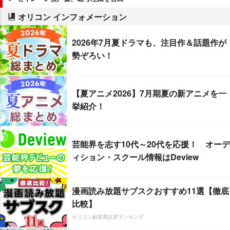
オリコン インフォメーション
2026年7月夏ドラマも、注目作＆話題作が
勢ぞろい！
【夏アニメ2026】7月期夏の新アニメを一
挙紹介！
芸能界を志す10代～20代を応援！ オーデ
ィション・スクール情報はDeview
漫画読み放題サブスクおすすめ11選【徹底
比較】
オリコン顧客満足度ランキング