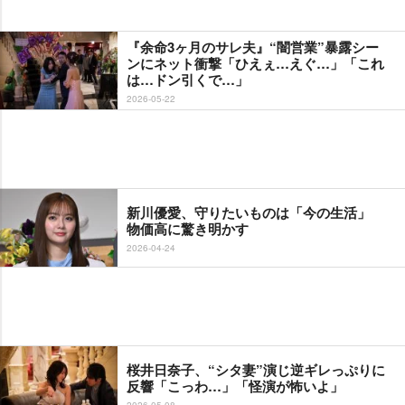
『余命3ヶ月のサレ夫』“闇営業”暴露シー
ンにネット衝撃「ひえぇ…えぐ…」「これ
は…ドン引くで…」
2026-05-22
新川優愛、守りたいものは「今の生活」
物価高に驚き明かす
2026-04-24
桜井日奈子、“シタ妻”演じ逆ギレっぷりに
反響「こっわ…」「怪演が怖いよ」
2026-05-08