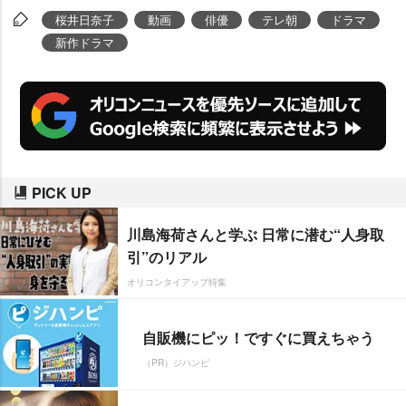
桜井日奈子
動画
俳優
テレ朝
ドラマ
新作ドラマ
PICK UP
川島海荷さんと学ぶ 日常に潜む“人身取
引”のリアル
オリコンタイアップ特集
自販機にピッ！ですぐに買えちゃう
（PR）ジハンピ