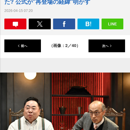
た? 公式が"再登場の経緯"明かす
2026-04-15 07:20
（画像：2／40）
前へ
次へ