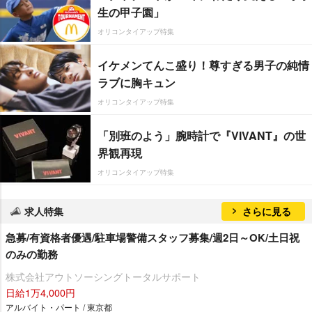
生の甲子園」
オリコンタイアップ特集
イケメンてんこ盛り！尊すぎる男子の純情
ラブに胸キュン
オリコンタイアップ特集
「別班のよう」腕時計で『VIVANT』の世
界観再現
オリコンタイアップ特集
求人特集
さらに見る
急募/有資格者優遇/駐車場警備スタッフ募集/週2日～OK/土日祝
のみの勤務
株式会社アウトソーシングトータルサポート
日給1万4,000円
アルバイト・パート / 東京都