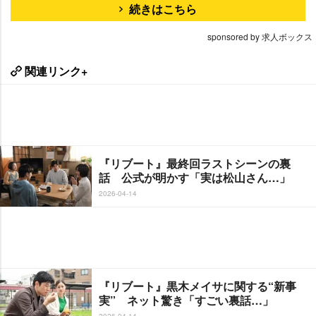
続きはこちら
sponsored by 求人ボックス
関連リンク+
『リブート』最終回ラストシーンの裏
話 公式が明かす「実は松山さん…」
2026-04-14
『リブート』黒木メイサに関する“新事
実” ネット驚き「すごい裏話…」
2026-04-14