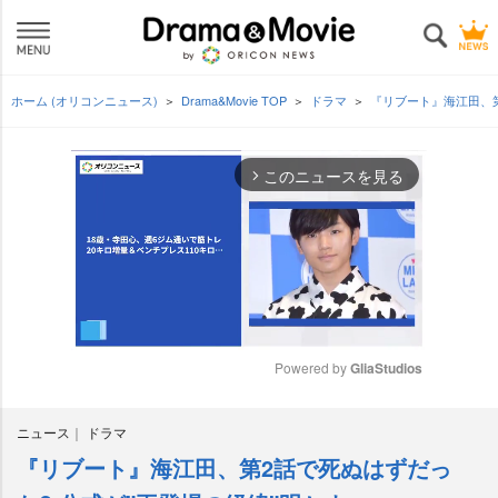
ホーム (オリコンニュース)
Drama&Movie TOP
ドラマ
『リブート』海江田、第
このニュースを見る
arrow_forward_ios
Powered by 
GliaStudios
M
ニュース
ドラマ
u
t
『リブート』海江田、第2話で死ぬはずだっ
e