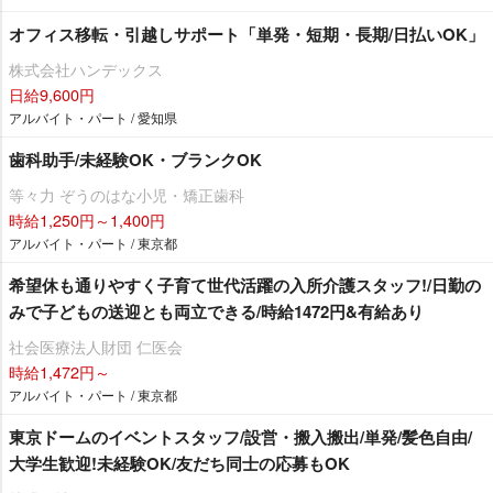
オフィス移転・引越しサポート「単発・短期・長期/日払いOK」
株式会社ハンデックス
日給9,600円
アルバイト・パート / 愛知県
歯科助手/未経験OK・ブランクOK
等々力 ぞうのはな小児・矯正歯科
時給1,250円～1,400円
アルバイト・パート / 東京都
希望休も通りやすく子育て世代活躍の入所介護スタッフ!/日勤の
みで子どもの送迎とも両立できる/時給1472円&有給あり
社会医療法人財団 仁医会
時給1,472円～
アルバイト・パート / 東京都
東京ドームのイベントスタッフ/設営・搬入搬出/単発/髪色自由/
大学生歓迎!未経験OK/友だち同士の応募もOK