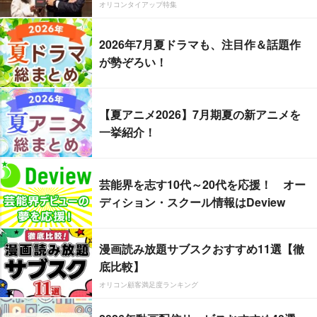
オリコンタイアップ特集
2026年7月夏ドラマも、注目作＆話題作
が勢ぞろい！
【夏アニメ2026】7月期夏の新アニメを
一挙紹介！
芸能界を志す10代～20代を応援！ オー
ディション・スクール情報はDeview
漫画読み放題サブスクおすすめ11選【徹
底比較】
オリコン顧客満足度ランキング