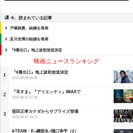
今、読まれている記事
戸塚純貴、結婚を発表
及川光博が結婚を発表
『8番出口』地上波初放送決定
映画ニュースランキング
『8番出口』地上波初放送決定
1
2026-08-08 08:00
『耳すま』『アリエッティ』IMAXで
2
2026-08-07 07:00
窪田正孝カナダからサプライズ登場
3
2026-08-07 19:52
&TEAM・K×綱啓永×樋口幸平（2）