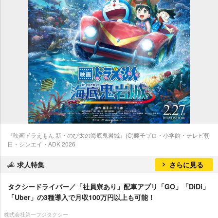
『映画ドラえもん 新・のび太の海底鬼岩城』(C)藤子プロ・小学館・テレビ朝
日・シンエイ・ADK 2026
求人特集
さらに見る
タクシードライバー／「社員寮あり」配車アプリ「GO」「DiDi」
「Uber」の3種導入で月収100万円以上も可能！
株式会社第一フジタクシー