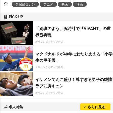
名探偵コナン
アニメ
映画
洋画
PICK UP
「別班のよう」腕時計で『VIVANT』の世
界観再現
オリコンタイアップ特集
マクドナルドが40年にわたり支える「小学
生の甲子園」
オリコンタイアップ特集
イケメンてんこ盛り！尊すぎる男子の純情
ラブに胸キュン
オリコンタイアップ特集
求人特集
さらに見る