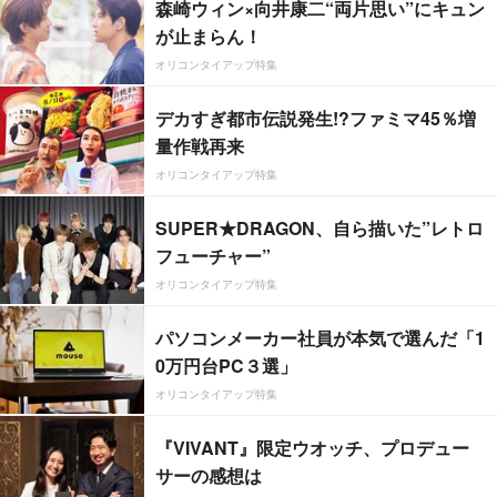
森崎ウィン×向井康二“両片思い”にキュン
が止まらん！
オリコンタイアップ特集
デカすぎ都市伝説発生!?ファミマ45％増
量作戦再来
オリコンタイアップ特集
SUPER★DRAGON、自ら描いた”レトロ
フューチャー”
オリコンタイアップ特集
パソコンメーカー社員が本気で選んだ「1
0万円台PC３選」
オリコンタイアップ特集
『VIVANT』限定ウオッチ、プロデュー
サーの感想は