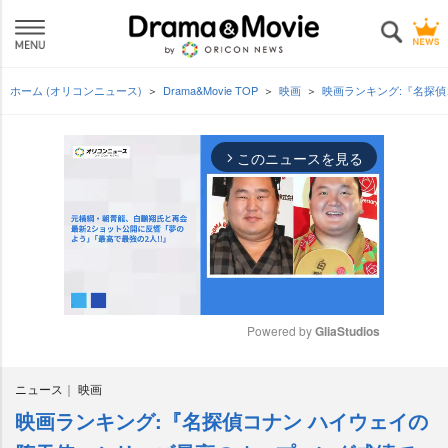
ホーム (オリコンニュース)
Drama&Movie TOP
映画
映画ランキング:『名探
このニュースを見る
arrow_forward_ios
Powered by 
GliaStudios
M
ニュース
映画
u
t
映画ランキング:『名探偵コナン ハイウェイの
e