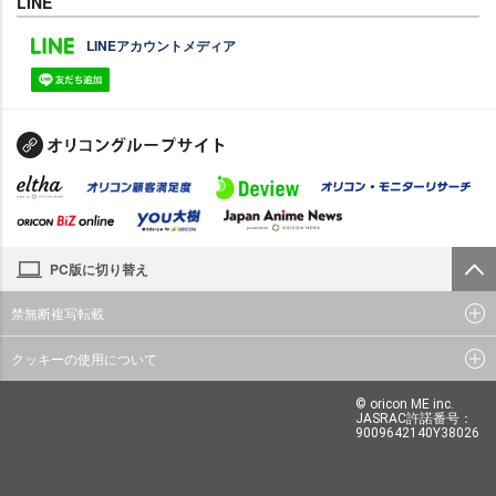
LINE
LINEアカウントメディア
PC版に切り替え
禁無断複写転載
クッキーの使用について
© oricon ME inc.
JASRAC許諾番号：
9009642140Y38026