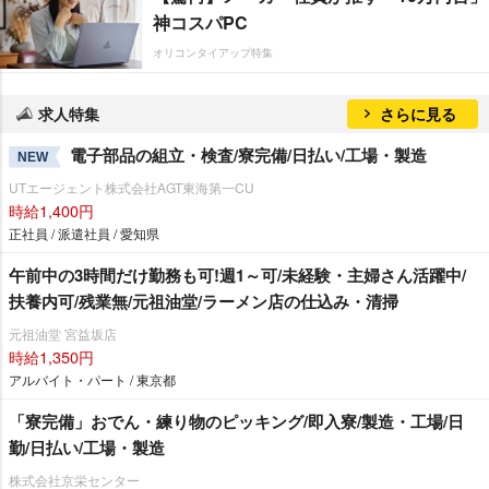
神コスパPC
オリコンタイアップ特集
求人特集
さらに見る
電子部品の組立・検査/寮完備/日払い/工場・製造
NEW
UTエージェント株式会社AGT東海第一CU
時給1,400円
正社員 / 派遣社員 / 愛知県
午前中の3時間だけ勤務も可!週1～可/未経験・主婦さん活躍中/
扶養内可/残業無/元祖油堂/ラーメン店の仕込み・清掃
元祖油堂 宮益坂店
時給1,350円
アルバイト・パート / 東京都
「寮完備」おでん・練り物のピッキング/即入寮/製造・工場/日
勤/日払い/工場・製造
株式会社京栄センター