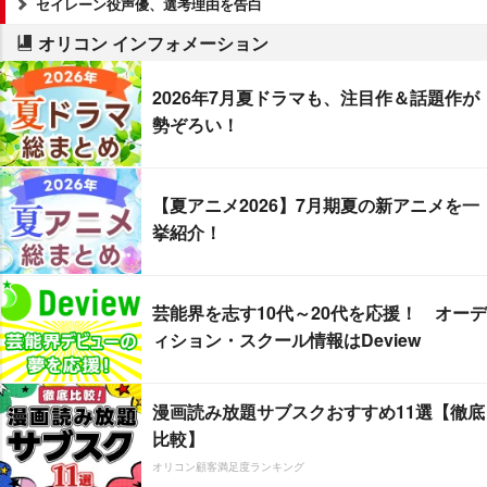
セイレーン役声優、選考理由を告白
オリコン インフォメーション
2026年7月夏ドラマも、注目作＆話題作が
勢ぞろい！
【夏アニメ2026】7月期夏の新アニメを一
挙紹介！
芸能界を志す10代～20代を応援！ オーデ
ィション・スクール情報はDeview
漫画読み放題サブスクおすすめ11選【徹底
比較】
オリコン顧客満足度ランキング