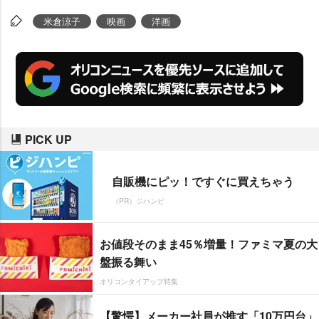
った」と圧倒的な体験を語った。
米倉涼子
映画
洋画
PICK UP
自販機にピッ！ですぐに買えちゃう
（PR）ジハンピ
お値段そのまま45％増量！ファミマ夏の大
盤振る舞い
オリコンタイアップ特集
【驚愕】メーカー社員が推す「10万円台」