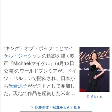
“キング・オブ・ポップ”こと
マイ
ケル・ジャクソン
の軌跡を描く映
画『Michael/マイケル』(6月12日
公開)のワールドプレミアが、ドイ
ツ・ベルリンで開催され、日本か
ら
米倉涼子
がゲストとして参加し
た。現地で作品を鑑賞した米倉
拡大する
は、「本当に(本物の)マイケル・
ジャクソンを観ているかのようだ
記事全文・写真を大きく見る