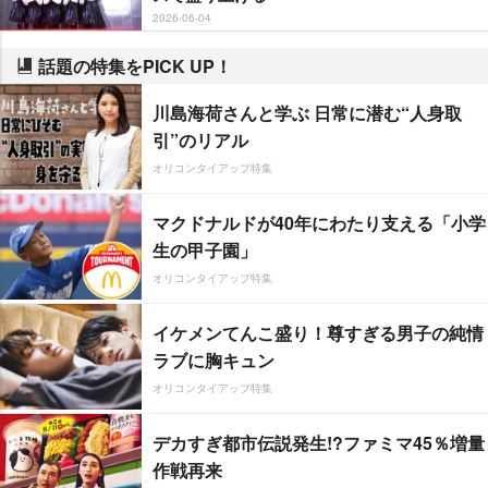
2026-06-04
話題の特集をPICK UP！
川島海荷さんと学ぶ 日常に潜む“人身取
引”のリアル
オリコンタイアップ特集
マクドナルドが40年にわたり支える「小学
生の甲子園」
オリコンタイアップ特集
イケメンてんこ盛り！尊すぎる男子の純情
ラブに胸キュン
オリコンタイアップ特集
デカすぎ都市伝説発生!?ファミマ45％増量
作戦再来