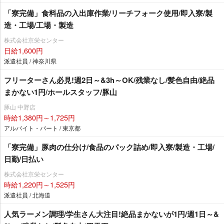
「寮完備」食料品の入出庫作業/リーチフォーク使用/即入寮/製
造・工場/工場・製造
株式会社京栄センター
日給1,600円
派遣社員 / 神奈川県
フリーターさん必見!週2日～&3h～OK/残業なし/髪色自由/絶品
まかない1円/ホールスタッフ/豚山
豚山 中野店
時給1,380円～1,725円
アルバイト・パート / 東京都
「寮完備」豚肉の仕分け/食品のパック詰め/即入寮/製造・工場/
日勤/日払い
株式会社京栄センター
時給1,220円～1,525円
派遣社員 / 北海道
人気ラーメン調理/学生さん大注目!絶品まかないが1円/週1日～&