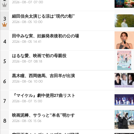
2026-08-07 07:00
細田佳央太演じる涼は“現代の彰”
3
2026-08-05 10:00
田中みな実、妊娠発表後初の公の場
4
2026-08-05 14:41
はるな愛、映画で初の母親役
5
2026-08-07 08:18
黒木瞳、西岡徳馬、吉田羊が出演
6
2026-08-06 10:00
『マイケル』劇中使用27曲リスト
7
2026-08-07 15:00
映画泥棒、サラっと“本名”明かす
8
2026-08-05 15:06