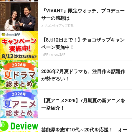
『VIVANT』限定ウオッチ、プロデュー
サーの感想は
オリコンタイアップ特集
【8月12日まで！】チョコザップキャン
ペーン実施中！
（PR）chocoZAP
2026年7月夏ドラマも、注目作＆話題作
が勢ぞろい！
【夏アニメ2026】7月期夏の新アニメを
一挙紹介！
芸能界を志す10代～20代を応援！ オー