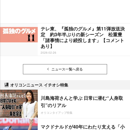
テレ東、『孤独のグルメ』第11弾放送決
定 約3年半ぶりの新シーズン 松重豊
「諸事情により続投します」【コメント
あり】
2026-02-26
ニュース一覧へ戻る
オリコンニュース イチオシ特集
川島海荷さんと学ぶ 日常に潜む“人身取
引”のリアル
オリコンタイアップ特集
マクドナルドが40年にわたり支える「小