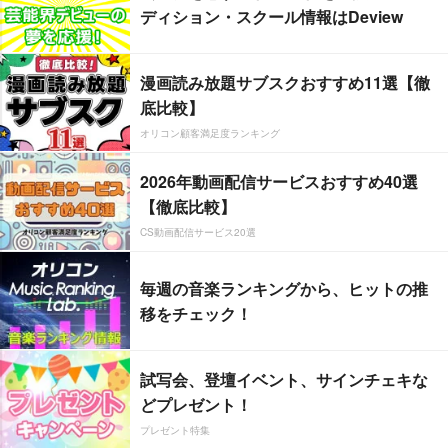
ディション・スクール情報はDeview
漫画読み放題サブスクおすすめ11選【徹
底比較】
オリコン顧客満足度ランキング
2026年動画配信サービスおすすめ40選
【徹底比較】
CS動画配信サービス20選
毎週の音楽ランキングから、ヒットの推
移をチェック！
試写会、登壇イベント、サインチェキな
どプレゼント！
プレゼント特集