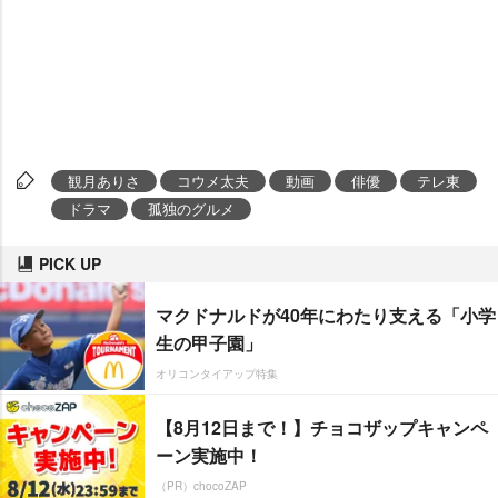
観月ありさ
コウメ太夫
動画
俳優
テレ東
ドラマ
孤独のグルメ
PICK UP
マクドナルドが40年にわたり支える「小学
生の甲子園」
オリコンタイアップ特集
【8月12日まで！】チョコザップキャンペ
ーン実施中！
（PR）chocoZAP