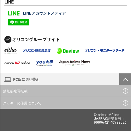
LINE
LINEアカウントメディア
PC版に切り替え
禁無断複写転載
クッキーの使用について
© oricon ME inc.
JASRAC許諾番号：
9009642140Y38026