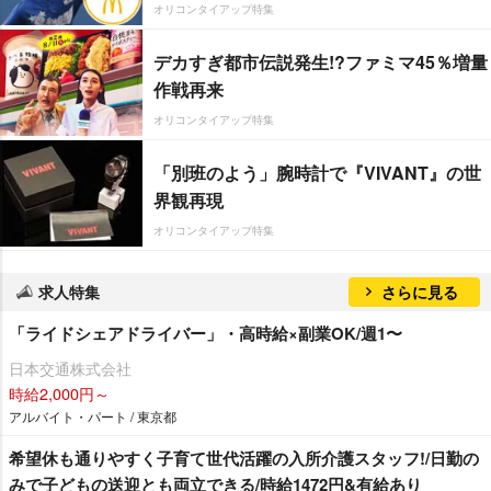
オリコンタイアップ特集
デカすぎ都市伝説発生!?ファミマ45％増量
作戦再来
オリコンタイアップ特集
「別班のよう」腕時計で『VIVANT』の世
界観再現
オリコンタイアップ特集
求人特集
さらに見る
「ライドシェアドライバー」・高時給×副業OK/週1〜
日本交通株式会社
時給2,000円～
アルバイト・パート / 東京都
希望休も通りやすく子育て世代活躍の入所介護スタッフ!/日勤の
みで子どもの送迎とも両立できる/時給1472円&有給あり