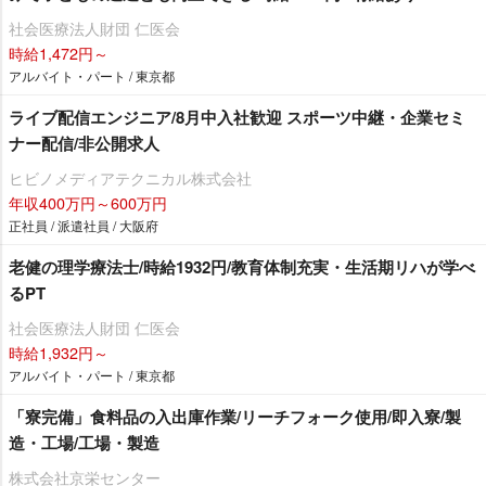
社会医療法人財団 仁医会
時給1,472円～
アルバイト・パート / 東京都
ライブ配信エンジニア/8月中入社歓迎 スポーツ中継・企業セミ
ナー配信/非公開求人
ヒビノメディアテクニカル株式会社
年収400万円～600万円
正社員 / 派遣社員 / 大阪府
老健の理学療法士/時給1932円/教育体制充実・生活期リハが学べ
るPT
社会医療法人財団 仁医会
時給1,932円～
アルバイト・パート / 東京都
「寮完備」食料品の入出庫作業/リーチフォーク使用/即入寮/製
造・工場/工場・製造
株式会社京栄センター