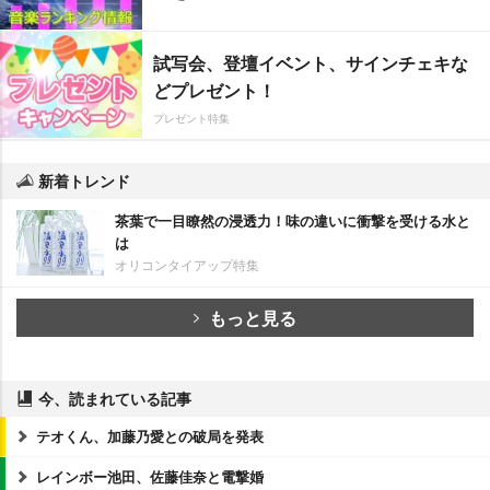
試写会、登壇イベント、サインチェキな
どプレゼント！
プレゼント特集
新着トレンド
茶葉で一目瞭然の浸透力！味の違いに衝撃を受ける水と
は
オリコンタイアップ特集
もっと見る
今、読まれている記事
テオくん、加藤乃愛との破局を発表
レインボー池田、佐藤佳奈と電撃婚