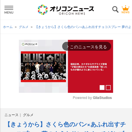
ホーム
グルメ
【きょうから】さくら色のパン×あふれ出すチョコスプレー 夢の
このニュースを見る
arrow_forward_ios
Powered by 
GliaStudios
M
ニュース
グルメ
u
t
【きょうから】さくら色のパン×あふれ出すチ
e