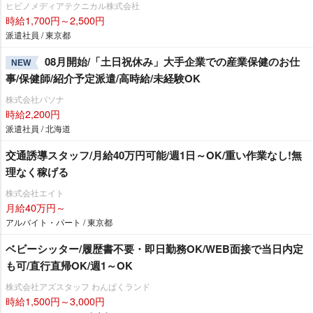
ヒビノメディアテクニカル株式会社
時給1,700円～2,500円
派遣社員 / 東京都
08月開始/「土日祝休み」大手企業での産業保健のお仕
NEW
事/保健師/紹介予定派遣/高時給/未経験OK
株式会社パソナ
時給2,200円
派遣社員 / 北海道
交通誘導スタッフ/月給40万円可能/週1日～OK/重い作業なし!無
理なく稼げる
株式会社エイト
月給40万円～
アルバイト・パート / 東京都
ベビーシッター/履歴書不要・即日勤務OK/WEB面接で当日内定
も可/直行直帰OK/週1～OK
株式会社アズスタッフ わんぱくランド
時給1,500円～3,000円