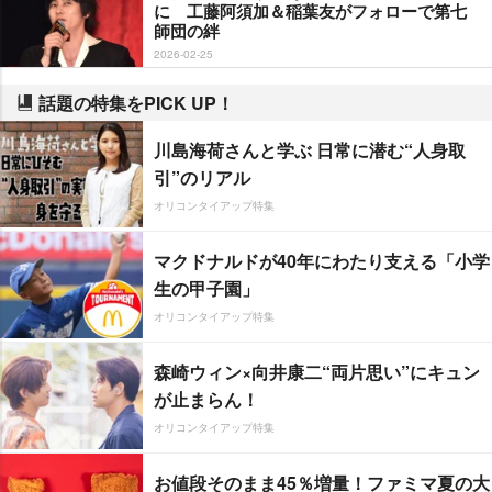
に 工藤阿須加＆稲葉友がフォローで第七
師団の絆
2026-02-25
話題の特集をPICK UP！
川島海荷さんと学ぶ 日常に潜む“人身取
引”のリアル
オリコンタイアップ特集
マクドナルドが40年にわたり支える「小学
生の甲子園」
オリコンタイアップ特集
森崎ウィン×向井康二“両片思い”にキュン
が止まらん！
オリコンタイアップ特集
お値段そのまま45％増量！ファミマ夏の大