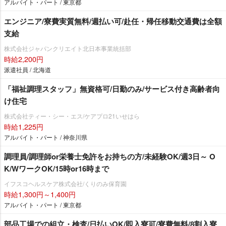
アルバイト・パート / 東京都
エンジニア/寮費実質無料/週払い可/赴任・帰任移動交通費は全額
支給
株式会社ジャパンクリエイト北日本事業統括部
時給2,200円
派遣社員 / 北海道
「福祉調理スタッフ」無資格可/日勤のみ/サービス付き高齢者向
け住宅
株式会社ティー・シー・エス/ケアプロ21いせはら
時給1,225円
アルバイト・パート / 神奈川県
調理員/調理師or栄養士免許をお持ちの方/未経験OK/週3日～ O
K/WワークOK/15時or16時まで
イフスコヘルスケア株式会社/くりのみ保育園
時給1,300円～1,400円
アルバイト・パート / 東京都
部品工場での組立・検査/日払いOK/即入寮可/寮費無料/8割入寮