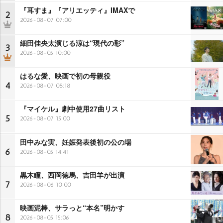
『耳すま』『アリエッティ』IMAXで
2
2026-08-07 07:00
細田佳央太演じる涼は“現代の彰”
3
2026-08-05 10:00
はるな愛、映画で初の母親役
4
2026-08-07 08:18
『マイケル』劇中使用27曲リスト
5
2026-08-07 15:00
田中みな実、妊娠発表後初の公の場
6
2026-08-05 14:41
黒木瞳、西岡徳馬、吉田羊が出演
7
2026-08-06 10:00
映画泥棒、サラっと“本名”明かす
8
2026-08-05 15:06