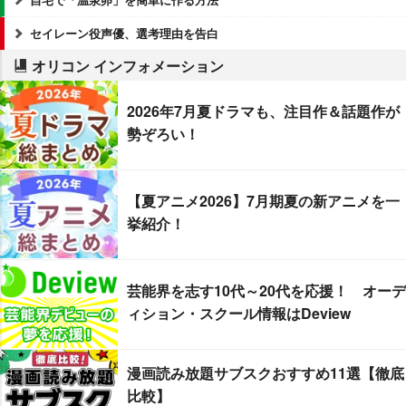
セイレーン役声優、選考理由を告白
オリコン インフォメーション
2026年7月夏ドラマも、注目作＆話題作が
勢ぞろい！
【夏アニメ2026】7月期夏の新アニメを一
挙紹介！
芸能界を志す10代～20代を応援！ オーデ
ィション・スクール情報はDeview
漫画読み放題サブスクおすすめ11選【徹底
比較】