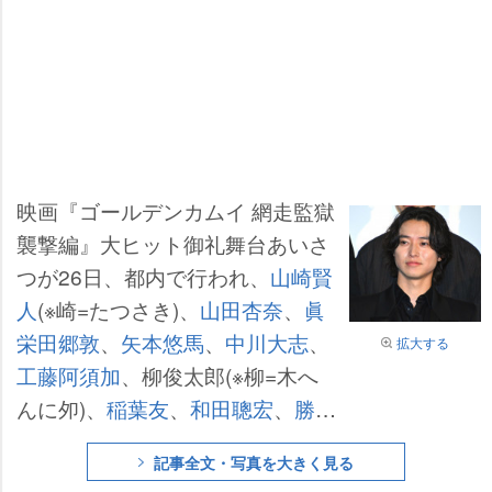
映画『ゴールデンカムイ 網走監獄
襲撃編』大ヒット御礼舞台あいさ
つが26日、都内で行われ、
山崎賢
人
(※崎=たつさき)、
山田杏奈
、
眞
栄田郷敦
、
矢本悠馬
、
中川大志
、
拡大する
工藤阿須加
、柳俊太郎(※柳=木へ
んに夘)、
稲葉友
、
和田聰宏
、
勝矢
、
玉木宏
、
舘ひろし
、
片桐健滋
監
記事全文・写真を大きく見る
督ら豪華キャスト・監督が集結し