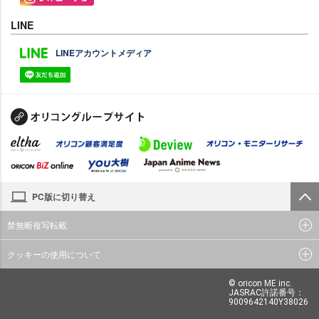
LINE
LINEアカウントメディア
PC版に切り替え
禁無断複写転載
クッキーの使用について
© oricon ME inc.
JASRAC許諾番号：
9009642140Y38026