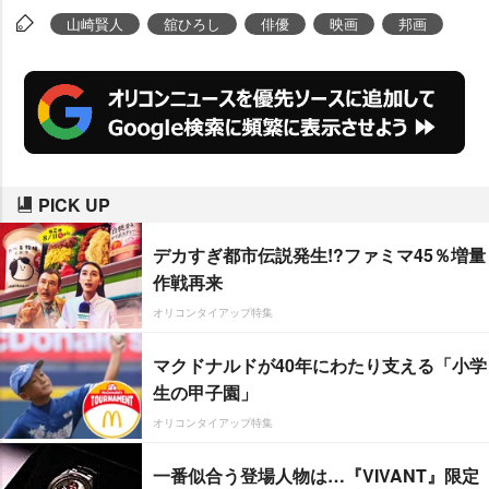
た。
山崎賢人
舘ひろし
俳優
映画
邦画
PICK UP
デカすぎ都市伝説発生!?ファミマ45％増量
作戦再来
オリコンタイアップ特集
マクドナルドが40年にわたり支える「小学
生の甲子園」
オリコンタイアップ特集
一番似合う登場人物は…『VIVANT』限定