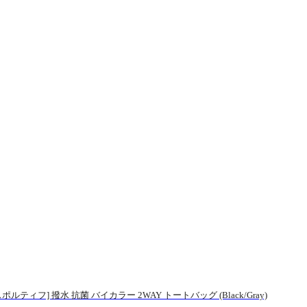
ルティフ] 撥水 抗菌 バイカラー 2WAY トートバッグ (Black/Gray)