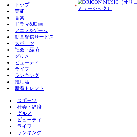
トップ
芸能
音楽
ドラマ&映画
アニメ&ゲーム
動画配信サービス
スポーツ
社会・経済
グルメ
トップ
ビューティ
芸能
ライフ
音楽
ランキング
ドラマ&映画
推し活
アニメ&ゲーム
新着トレンド
動画配信サービス
スポーツ
社会・経済
グルメ
ビューティ
ライフ
ランキング