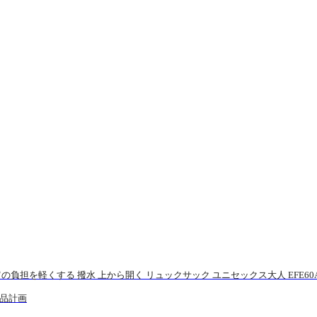
の負担を軽くする 撥水 上から開く リュックサック ユニセックス大人 EFE60A
品計画