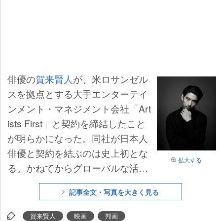
俳優の
賀来賢人
が、米ロサンゼル
スを拠点とする大手エンターテイ
ンメント・マネジメント会社「Art
ists First」と契約を締結したこと
が明らかになった。同社が日本人
俳優と契約を結ぶのは史上初とな
拡大する
る。かねてからグローバルな活動
を意識してきた賀来は「新しい世
記事全文・写真を大きく見る
界を前に、ワクワクが止まりませ
ん。初心を忘れずに、勇気を持っ
賀来賢人
映画
邦画