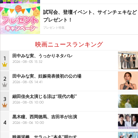
試写会、登壇イベント、サインチェキなど
プレゼント！
プレゼント特集
映画ニュースランキング
田中みな実、うっかりネタバレ
1
2026-08-05 15:32
田中みな実、妊娠発表後初の公の場
2
2026-08-05 14:41
細田佳央太演じる涼は“現代の彰”
3
2026-08-05 10:00
黒木瞳、西岡徳馬、吉田羊が出演
4
2026-08-06 10:00
映画泥棒、サラっと“本名”明かす