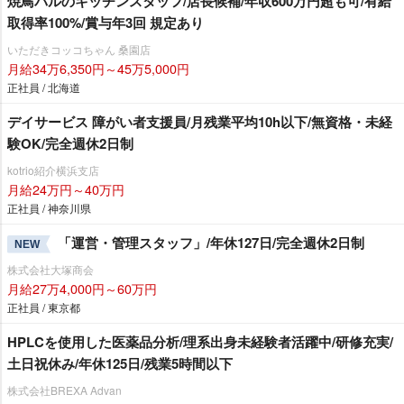
焼鳥バルのキッチンスタッフ/店長候補/年収600万円超も可/有給
取得率100%/賞与年3回 規定あり
いただきコッコちゃん 桑園店
月給34万6,350円～45万5,000円
正社員 / 北海道
デイサービス 障がい者支援員/月残業平均10h以下/無資格・未経
験OK/完全週休2日制
kotrio紹介横浜支店
月給24万円～40万円
正社員 / 神奈川県
「運営・管理スタッフ」/年休127日/完全週休2日制
NEW
株式会社大塚商会
月給27万4,000円～60万円
正社員 / 東京都
HPLCを使用した医薬品分析/理系出身未経験者活躍中/研修充実/
土日祝休み/年休125日/残業5時間以下
株式会社BREXA Advan