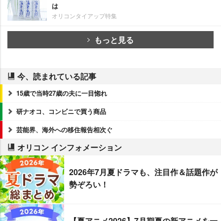
は
オリコンタイアップ特集
もっと見る
今、読まれている記事
15歳で当時27歳の夫に一目惚れ
研ナオコ、コンビニで買う商品
芸能界、海外への移住報告相次ぐ
オリコン インフォメーション
2026年7月夏ドラマも、注目作＆話題作が
勢ぞろい！
【夏アニメ2026】7月期夏の新アニメを一