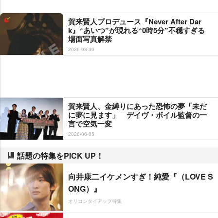
賀来賢人プロデュース『Never After Dar
k』“あいつ”が現れる“0時5分”不穏すぎる
場面写真解禁
2026-03-30
賀来賢人、金縛りにあった恐怖の夢「未だ
に夢に見ます」 デイヴ・ボイル監督の一
言で空気一変
2026-06-05
話題の特集をPICK UP！
向井康二イケメンすぎ！純愛『（LOVE S
ONG）』
オリコンタイアップ特集