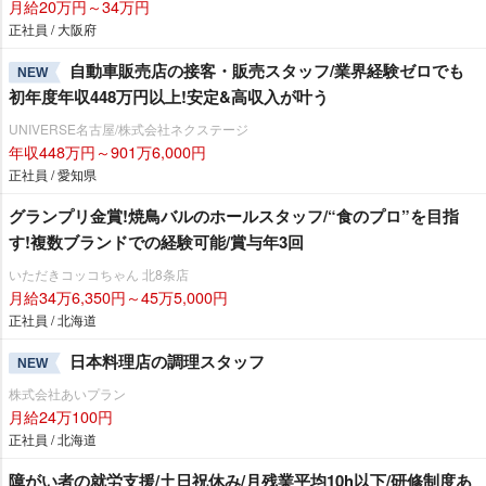
月給20万円～34万円
正社員 / 大阪府
自動車販売店の接客・販売スタッフ/業界経験ゼロでも
NEW
初年度年収448万円以上!安定&高収入が叶う
UNIVERSE名古屋/株式会社ネクステージ
年収448万円～901万6,000円
正社員 / 愛知県
グランプリ金賞!焼鳥バルのホールスタッフ/“食のプロ”を目指
す!複数ブランドでの経験可能/賞与年3回
いただきコッコちゃん 北8条店
月給34万6,350円～45万5,000円
正社員 / 北海道
日本料理店の調理スタッフ
NEW
株式会社あいプラン
月給24万100円
正社員 / 北海道
障がい者の就労支援/土日祝休み/月残業平均10h以下/研修制度あ