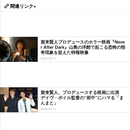
関連リンク+
賀来賢人プロデュースのホラー映画『Neve
r After Dark』山奥の洋館で起こる恐怖の怪
奇現象を捉えた特報映像
2026-03-11
賀来賢人、プロデュースする映画に出演
デイヴ・ボイル監督の“術中”にハマる「ま
んまと」
2026-05-14