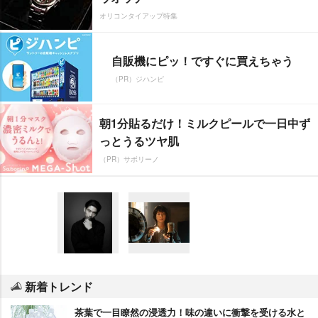
オリコンタイアップ特集
自販機にピッ！ですぐに買えちゃう
（PR）ジハンピ
朝1分貼るだけ！ミルクピールで一日中ず
っとうるツヤ肌
（PR）サボリーノ
新着トレンド
茶葉で一目瞭然の浸透力！味の違いに衝撃を受ける水と