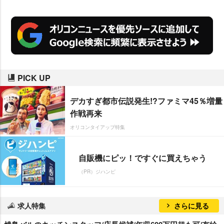
て作品に取り組んでいきたい」と
意気込んでいる。
PICK UP
デカすぎ都市伝説発生!?ファミマ45％増量
作戦再来
オリコンタイアップ特集
自販機にピッ！ですぐに買えちゃう
（PR）ジハンピ
求人特集
さらに見る